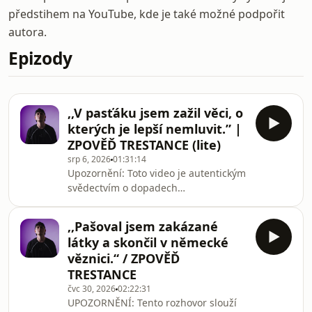
předstihem na YouTube, kde je také možné podpořit
autora.
Epizody
,,V pasťáku jsem zažil věci, o
kterých je lepší nemluvit.” |
ZPOVĚĎ TRESTANCE (lite)
srp 6, 2026
01:31:14
Upozornění: Toto video je autentickým
svědectvím o dopadech
problémového chování a rizikového
životního stylu. Neslouží jako návod,
,,Pašoval jsem zakázané
ale jako důrazné varování před
látky a skončil v německé
cestou, která nikam nevede.Chceš
věznici.“ / ZPOVĚĎ
slyšet rozhovor v plném znění a bez
TRESTANCE
cenzury:
čvc 30, 2026
02:22:31
https://www.creathors.com/STNNové
UPOZORNĚNÍ: Tento rozhovor slouží
díly na