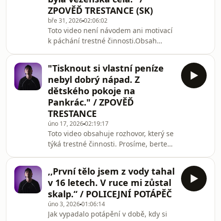
migrace.Cílem videa není nikoho
ZPOVĚĎ TRESTANCE (SK)
urážet, dehonestovat, ani šířit
bře 31, 2026
02:06:02
nenávist. Prezentované informace
Toto video není návodem ani motivací
slouží pouze jako edukativní a
k páchání trestné činnosti.Obsah
informativní materiál k objasnění
videa pouze popisuje události a má
složité a náročné činnosti, kterou cizin
čistě informativní nebo vzdělávací
"Tisknout si vlastní peníze
charakter. V žádném případě není
nebyl dobrý nápad. Z
naším záměrem podněcovat diváky k
dětského pokoje na
jakýmkoliv nezákonným
Pankrác." / ZPOVĚĎ
činům.Instagram hosta (kdyby jste se
TRESTANCE
chtěli něco doptat)
https://www.instagram.com/kristiankrupaMediální
úno 17, 2026
02:19:17
Toto video obsahuje rozhovor, který se
podpora:
týká trestné činnosti. Prosíme, berte
https://chorusmedia.cz/stnDříve než
ho jako popis událostí, které se staly, a
na YT, bez reklam a c
jako varování před možnými riziky.
,,První tělo jsem z vody tahal
Účelem videa není nabádat k
v 16 letech. V ruce mi zůstal
protiprávnímu jednání ani ho jakkoliv
skalp.“ / POLICEJNÍ POTÁPĚČ
propagovat, ale slouží pouze k
úno 3, 2026
01:06:14
edukativním a informativním účelům.
Jak vypadalo potápění v době, kdy si
Žádné z činů popsaných v tomto videu