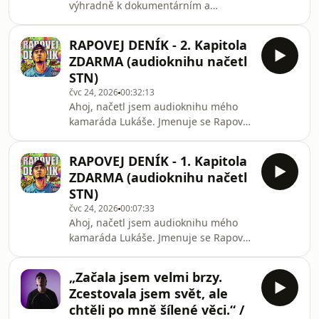
výhradně k dokumentárním a
https://www.youtube.com/STN_videos
edukativním účelům. Naším cílem
není propagovat, schvalovat ani
RAPOVEJ DENÍK - 2. Kapitola
zlehčovat užívání nebo distribuci
ZDARMA (audioknihu načetl
zakázaných látek. Příběh hosta slouží
STN)
jako odstrašující příklad a varování
čvc 24, 2026
00:32:13
před fatálními následky nelegální
Ahoj, načetl jsem audioknihu mého
činnosti a drsnou realitou evropských
kamaráda Lukáše. Jmenuje se Rapovej
věznic.Chceš slyšet rozhovor v plném
Deník, toto je druhá kapitola, kterou
znění a bez cenzury:
zde dáváme ZDARMA. Kdyby tě
https://www.creathors.com/STNKONTAKT
RAPOVEJ DENÍK - 1. Kapitola
poslech chytnul, celou knihu si můžeš
ZDARMA (audioknihu načetl
koupit a stáhnout tady:
STN)
http://rapovejdenik.cz/audioknihaSTN
čvc 24, 2026
00:07:33
2026
Ahoj, načetl jsem audioknihu mého
kamaráda Lukáše. Jmenuje se Rapovej
Deník, toto je první ze dvou kapitol,
které zde dáváme ZDARMA. Kdyby tě
„Začala jsem velmi brzy.
poslech chytnul, celou knihu si můžeš
Zcestovala jsem svět, ale
koupit a stáhnout tady:
chtěli po mně šílené věci.“ /
http://rapovejdenik.cz/audioknihaSTN