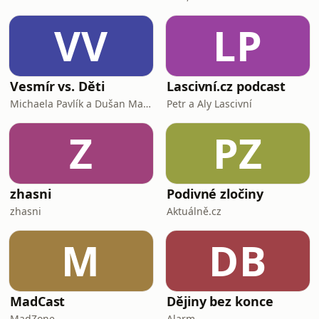
VV
LP
Vesmír vs. Děti
Lascivní.cz podcast
Michaela Pavlík a Dušan Majer
Petr a Aly Lascivní
Z
PZ
zhasni
Podivné zločiny
zhasni
Aktuálně.cz
M
DB
MadCast
Dějiny bez konce
MadZone
Alarm