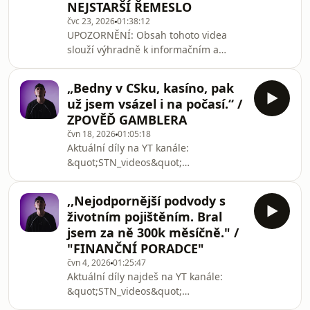
NEJSTARŠÍ ŘEMESLO
2026
čvc 23, 2026
01:38:12
UPOZORNĚNÍ: Obsah tohoto videa
slouží výhradně k informačním a
edukativním účelům. Rozhodně nemá
sloužit jako návod nebo motivace k
„Bedny v CSku, kasíno, pak
práci v tomto byznysu. Naším cílem je
už jsem vsázel i na počasí.“ /
ukázat realitu tohoto odvětví bez
ZPOVĚĎ GAMBLERA
příkras a upozornit na stinné stránky
čvn 18, 2026
01:05:18
a psychické i společenské následky,
Aktuální díly na YT kanále:
které s sebou tato práce
&quot;STN_videos&quot;
přináší.KONTAKT (pro zájemce o
UPOZORNĚNÍ: Toto video neslouží
rozhovor)●
jako propagace hazardních her.
stnvideos91@gmail.comstn ©
,,Nejodpornější podvody s
Naším cílem je otevřeně ukázat realitu
2026#stn #zpoved #realita
životním pojištěním. Bral
závislosti a její dopady na život
jsem za ně 300k měsíčně." /
mladého člověka. Pokud vy nebo
"FINANČNÍ PORADCE"
někdo ve vašem okolí bojuje s
čvn 4, 2026
01:25:47
hazardem, vyhledejte pomoc. Odkazy
Aktuální díly najdeš na YT kanále:
najdeš ZDE:Národní linka pro
&quot;STN_videos&quot;
odvykání: 📞 800 350 000 (Po–Pá,
UPOZORNĚNÍ: Obsah tohoto
10:00–18:00) – anonymní a