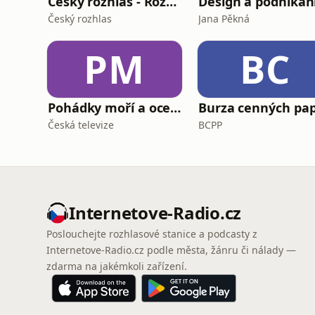
Český rozhlas - Rozhovory
Design a podnikán
Český rozhlas
Jana Pěkná
PM
BC
Pohádky moří a oceánů
Česká televize
BCPP
Internetove-Radio.cz
Poslouchejte rozhlasové stanice a podcasty z
Internetove-Radio.cz podle města, žánru či nálady —
zdarma na jakémkoli zařízení.