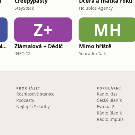
í
Creepypasty
Dcera a matka roku
StaySteak
Holubice Agency
Z+
MH
Burza cenných papírů Praha
Zlámalová + Dědič
Mimo hřiště
INFO.CZ
Youradio Talk
PROCHÁZET
POPULÁRNÍ
Rozhlasové stanice
Radio Kiss
Podcasty
Český Blaník
Nejlepší Skladby
Evropa 2
Rádio Blaník
Rádio Impuls