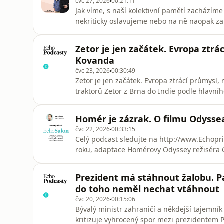
čvc 27, 2026
00:21:11
Jak víme, s naší kolektivní pamětí zacházíme
nekriticky oslavujeme nebo na ně naopak zap
i politici přijímáním různých zákonů o minulos
minulosti k legitimizaci současných mocensk
Zetor je jen začátek. Evropa ztrá
jsou jen de
Kovanda
čvc 23, 2026
00:30:49
Zetor je jen začátek. Evropa ztrácí průmysl
traktorů Zetor z Brna do Indie podle hlavn
ojedinělým případem, ale součástí širšího 
říká, že podobných oznámení bude přibývat n
Homér je zázrak. O filmu Odyssea
označuje rostoucí náklady na en
čvc 22, 2026
00:33:15
Celý podcast sledujte na http://www.Echopri
roku, adaptace Homérovy Odyssey režiséra C
Echa o antických eposech a řecké mytologii. H
Fischerová, klasická filoložka a děkanka Filo
Prezident má stáhnout žalobu. P
Radová, klasický
do toho neměl nechat vtáhnout
čvc 20, 2026
00:15:06
Bývalý ministr zahraničí a někdejší tajemní
kritizuje vyhrocený spor mezi prezidentem