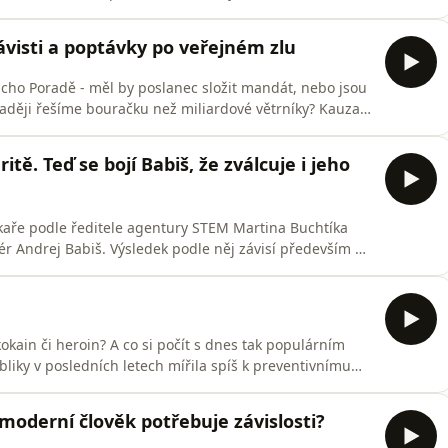
ce uvedl, že pokud chce prezident skutečně obnovit
out kompetenční žalobu podanou k Ústavnímu soudu.
visti a poptávky po veřejném zlu
 Echo Poradě - měl by poslanec složit mandát, nebo jsou
raději řešíme bouračku než miliardové větrníky? Kauza
álnou politickou bitvu, která se odehrává v zákulisí.
inisterstvu životního prostředí vede tichou válku proti
tě. Teď se bojí Babiš, že zválcuje i jeho
aře podle ředitele agentury STEM Martina Buchtíka
iér Andrej Babiš. Výsledek podle něj závisí především na
Čau lidi Andreje Babiše, tak je jasný, že vyhrál Andrej
ocit, že se tam někde zmateně motal,“ říká.Za
ain či heroin? A co si počít s dnes tak populárním
liky v posledních letech mířila spíš k preventivnímu
ních a sociálních rizik, s novou vládou Andreje Babiše
sivnějšímu pojetí – odbornou veřejností je kritizováno
moderní člověk potřebuje závislosti?