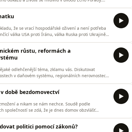
zitivních, přijali ten jeho styl,“ říká Dalibor
ý sám k sobě,“ komentuje Jiří Peňás. Jak si stojí politické
 matku
okladu, že se vrací hospodářské oživení a není potřeba
ončící válka USA proti Íránu, válka Ruska proti Ukrajině,
kách, nabíhající uhlíkové clo EU, v Německu
omotive zvlášť je navázaný na Německo. Jak moc
omickém růstu, reformách a
ystému
nějaké odlehčenější téma, zklamu vás. Diskutovat
stech v daňovém systému, regionálních nerovnostech
y přijali sociolog a ředitel agentury PAQ Research
nér České národní banky Jiří Rusnok, hlavní ekonom
 v době bezdomovectví
 zmožení a nikam se nám nechce. Soudě podle
h společností se zdá, že je dnes domov obzvlášť
v době bezdomovectví, tvrdí Yuk Hui, hongkongský
 Podle Huie způsobila zvláště technologická revoluce, že
odovat politici pomocí zákonů?