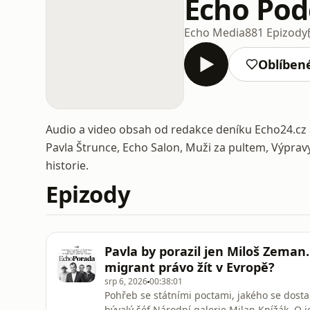
Echo Pod
Echo Media
881 Epizody
Oblíben
Audio a video obsah od redakce deníku Echo24.cz 
Pavla Štrunce, Echo Salon, Muži za pultem, Výpravy
historie.
Epizody
Pavla by porazil jen Miloš Zeman
migrant právo žít v Evropě?
srp 6, 2026
00:38:01
Pohřeb se státními poctami, jakého se dosta
bývalý šéf Národní galerie Milan Knížák. O 