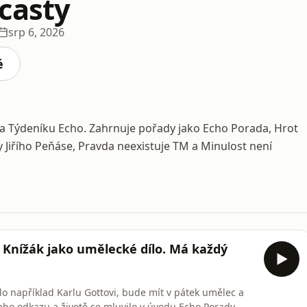
casty
srp 6, 2026
é
a Týdeníku Echo. Zahrnuje pořady jako Echo Porada, Hrot
 Jiřího Peňáse, Pravda neexistuje TM a Minulost není
. Knížák jako umělecké dílo. Má každý
lo například Karlu Gottovi, bude mít v pátek umělec a
jeho odkazu a životě se mluvilo v úvodu Echo Porady.