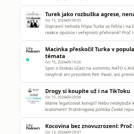
zahraniční politice. V podcastu Pavla Štrun
spolupráci s vládou, měl by nejprve stáhn
Turek jako rozbuška agrese, nená
Teprve poté podle něj může oček
čvc 15, 2026
00:38:05
Dopravní nehoda Filipa Turka se řešila i na
reakce opozice i veřejnosti přehnané? Proč 
kolem jeho řidičských schopností zastiňuje re
Turek totiž z pozice vládního zmocněnce na M
Macinka přeskočil Turka v populari
insta
témata
čvc 15, 2026
00:19:26
Spor o českou účast na summitu NATO v Ank
nevyhrál ani prezident Petr Pavel, ani prem
tom, jaká média lidé sledují. „Když sleduješ 
Babiš. Když sleduješ jiná média, máš zase p
Drogy si koupíte už i na TikToku
skutečného vítěze c
čvc 15, 2026
00:29:06
Máme legalizovat konopí? Nebo nedejbože kok
kratomem? Protidrogová politika České repub
přístupu orientovanému na snižovaní zdravot
se ale zdá, že kormidlo se otáčí zpět k repre
Kocovina bez znovuzrození: Proč 
například př
čvc 13, 2026
00:29:47