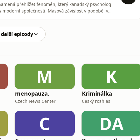
 znamená přehlížet fenomén, který kanadský psycholog
s moderní společnosti. Masová závislost v podobě, v
 moderní společnosti. Důvodem není jen to, že
olečně a v rámci rituálů. Alexander upozorňuje také na
 další epizody
M
K
menopauza.
Kriminálka
Czech News Center
Český rozhlas
C
DA