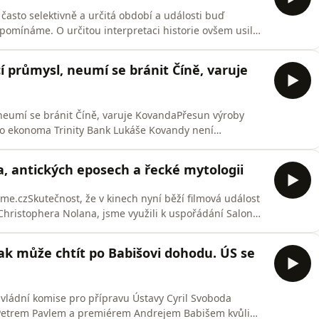
 často selektivně a určitá období a události buď
omínáme. O určitou interpretaci historie ovšem usilují
ti. Paměťová politika je tedy politický boj o využití
ých a identitárních projektů.Některé zákony o historii
cí průmysl, neumí se bránit Číně, varuje
, neumí se bránit Číně, varuje KovandaPřesun výroby
ího ekonoma Trinity Bank Lukáše Kovandy není
trendu oslabování evropského průmyslu. V Hrotcastu
ejen v Česku, ale napříč Evropou.Za hlavní příčiny
, antických eposech a řecké mytologii
me.czSkutečnost, že v kinech nyní běží filmová událost
hristophera Nolana, jsme využili k uspořádání Salonu
osty byli klasická filoložka a spisovatelka Sylva
zofické fakulty Masarykovy univerzity v Brně Irena
ak může chtít po Babišovi dohodu. ÚS se
k vládní komise pro přípravu Ústavy Cyril Svoboda
 Petrem Pavlem a premiérem Andrejem Babišem kvůli