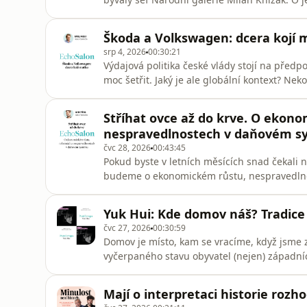
„Spousta vzpomínek z uměleckých kruhů bylo po
Balšínek. „Umělecký cit měl, ale byl nekritick
Škoda a Volkswagen: dcera kojí
strany s
srp 4, 2026
00:30:21
Výdajová politika české vlády stojí na předp
moc šetřit. Jaký je ale globální kontext? Nek
trvání Evropské komise na emisních povolen
hospodářská malátnost.Český průmysl a aut
Stříhat ovce až do krve. O ekon
nás mají vzrušovat zpráv
nespravedlnostech v daňovém s
čvc 28, 2026
00:43:45
Pokud byste v letních měsících snad čekali 
budeme o ekonomickém růstu, nespravedlno
i reformě zdravotnictví. Mé pozvání do debat
Daniel Prokop, někdejší premiér a též guver
Yuk Hui: Kde domov náš? Tradice
skupiny DRFG Martin Slaný a
čvc 27, 2026
00:30:59
Domov je místo, kam se vracíme, když jsme
vyčerpaného stavu obyvatel (nejen) západníc
strategickým místem. Jenže zároveň žijeme 
filozof působící v Rotterdamu. Co tím myslí?
Mají o interpretaci historie rozh
se světem převalila globální kul