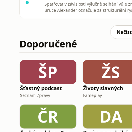
Spatřovat v závislosti výlučně selhání vůle
Bruce Alexander označuje za strukturální ry
jaké ji známe dnes, je především produktem
omamné látky byly tehdy užívány vzácně, sp
to, že moderní společnos
Načíst
Doporučené
ŠP
ŽS
Šťastný podcast
Životy slavných
Seznam Zprávy
Fameplay
ČR
DA