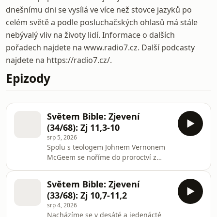
dnešnímu dni se vysílá ve více než stovce jazyků po
celém světě a podle posluchačských ohlasů má stále
nebývalý vliv na životy lidí. Informace o dalších
pořadech najdete na www.radio7.cz. Další podcasty
najdete na https://radio7.cz/.
Epizody
Světem Bible: Zjevení
(34/68): Zj 11,3-10
srp 5, 2026
Spolu s teologem Johnem Vernonem
McGeem se noříme do proroctví z
jedenácté kapitoly knihy Zjevení.
Objevujeme, jak velkou sílu a odolnost
Světem Bible: Zjevení
dává Stvořitel lidem, které posílá
(33/68): Zj 10,7-11,2
splnit konkrétní úkol. Proto nikdo z
srp 4, 2026
nás nemusí propadat strachu z
Nacházíme se v desáté a jedenácté