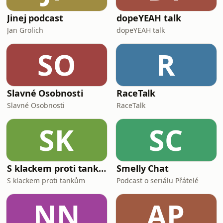
Jinej podcast
dopeYEAH talk
Jan Grolich
dopeYEAH talk
SO
R
Slavné Osobnosti
RaceTalk
Slavné Osobnosti
RaceTalk
SK
SC
S klackem proti tankům
Smelly Chat
S klackem proti tankům
Podcast o seriálu Přátelé
NN
AP