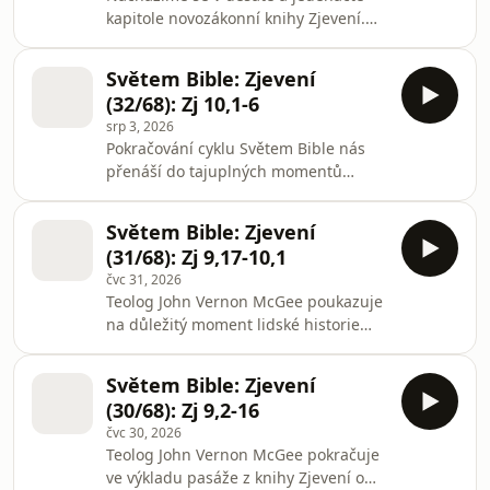
budoucnosti, pokud kráčí po boku
kapitole novozákonní knihy Zjevení.
Toho, který má nad každým lidským
Spolu s teologem Johnem Vernonem
osudem stoprocentní kontrolu. Čte
McGeem se zamýšlíme nad otázkou,
Pavel Vopalecký.Tento podcast můžete
Světem Bible: Zjevení
proč Stvořitel ve světě tak dlouho
podpořit na https://ra
(32/68): Zj 10,1-6
snáší přítomnost zla a mlčí k lidskému
srp 3, 2026
utrpení. Ukazujeme si, jak čelit
Pokračování cyklu Světem Bible nás
nejistotě a kde hledat klid. Vedle
přenáší do tajuplných momentů
snahy o rozumové vysvětlení věcí
desáté kapitoly knihy Zjevení a
přesahujících naše chápání se
připomíná pravdu o hranicích
zaměřujeme na vnitřní postoj člověka.
Světem Bible: Zjevení
lidského poznání. I když Bůh ve svém
Slovem provází Pavel
(31/68): Zj 9,17-10,1
slově odhaluje plán přicházejícího
čvc 31, 2026
soudu a záchrany, některé věci
Teolog John Vernon McGee poukazuje
záměrně ponechává zahalené
na důležitý moment lidské historie
tajemstvím. Výklad teologa Johna
popsaný v knize Zjevení. Proroctví
Vernona McGeeho nás provází
deváté kapitoly zaznamenalo pravdu o
obrazem nebeského vyslance, který si
Světem Bible: Zjevení
tom, že morální kompromisy a
nárokuje celou zemi i moře pro svého
(30/68): Zj 9,2-16
duchovní lhostejnost lidstva otevřou
Stvořitel
čvc 30, 2026
dveře absolutní zkáze, před kterou už
Teolog John Vernon McGee pokračuje
v budoucnu nebude úniku. Slovem
ve výkladu pasáže z knihy Zjevení o
provází Pavel Vopalecký.Tento podcast