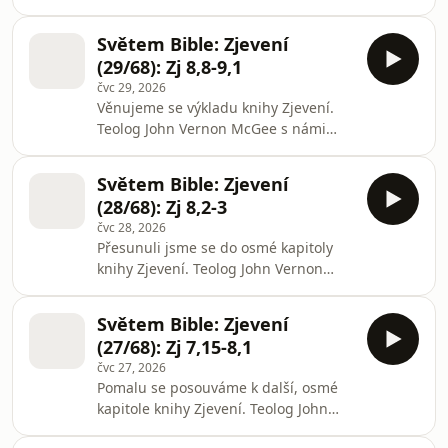
pohromě ohlašované troubícími
můžete podpořit na https://radio7.cz
anděly. Odkrývá klíčový rozměr lidské
Světem Bible: Zjevení
existence: naše osobní rozhodnutí pro
(29/68): Zj 8,8-9,1
Ježíše Krista. Zároveň zaznívá varování
čvc 29, 2026
před budoucími soudy. Ale právě
Věnujeme se výkladu knihy Zjevení.
vědomí této neúprosné reality a
Teolog John Vernon McGee s námi
odpovědnosti lidstva by nemělo
otevře závěr osmé kapitoly, kde
vyvolávat paralyzující strach. Naopak,
nenajdeme pouze popis vesmírných a
okamžitě probudit naši vůli k činu.
Světem Bible: Zjevení
pozemských katastrof, ale především
Slovem prováz
(28/68): Zj 8,2-3
výzvu pro každého věřícího: aby
čvc 28, 2026
aktivně šířil Boží slovo a zachránil tak
Přesunuli jsme se do osmé kapitoly
před přicházejícím hněvem co nejvíce
knihy Zjevení. Teolog John Vernon
lidských životů. Čte Pavel
McGee nám představuje pohled na
Vopalecký.Tento podcast můžete
blížící se Boží soud nad zemí. Zvuk
podpořit na https://radio7.cz
Světem Bible: Zjevení
sedmi andělských polnic
(27/68): Zj 7,15-8,1
předznamenává zásahy do dějin
čvc 27, 2026
lidstva i do samotné přírody.
Pomalu se posouváme k další, osmé
Komentář čte Pavel Vopalecký.Tento
kapitole knihy Zjevení. Teolog John
podcast můžete podpořit na
Vernon McGee nám tu představuje
https://radio7.cz