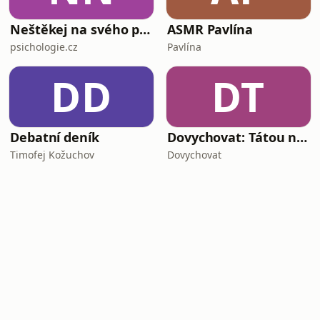
Neštěkej na svého psa
ASMR Pavlína
psichologie.cz
Pavlína
DD
DT
Debatní deník
Dovychovat: Tátou na celý život
Timofej Kožuchov
Dovychovat