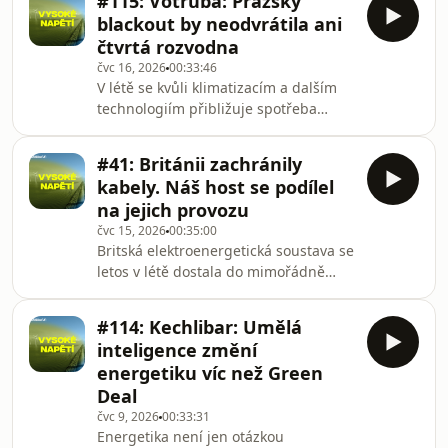
#115: Votruba: Pražský
a Mirek Hašek rozebírají, proč se
skutečnosti jen mýty.
blackout by neodvrátila ani
energetické trhy znovu dostávají pod
čtvrtá rozvodna
tlak a jaké dopady může mít vývoj na
čvc 16, 2026
00:33:46
Blízkém východě na ceny elektřiny i
V létě se kvůli klimatizacím a dalším
český průmysl.Vysvětlují, proč podle
technologiím přibližuje spotřeba
nich Evropu letos neohrožuje fyzický
zimním maximům, a zároveň probíhá
nedostatek plynu, ale především jeho
nejvíce oprav a odstávek. Ředitel
rostoucí cen
#41: Británii zachránily
úseku strategie a ekonomika
kabely. Náš host se podílel
PREdistribuce Stanislav Votruba ve
na jejich provozu
Vysokém napětí popisuje, jak Praha
čvc 15, 2026
00:35:00
zvládla loňský rozsáhlý výpadek
Britská elektroenergetická soustava se
elektřiny, proč metropole potřebuje
letos v létě dostala do mimořádně
další rozvodny a proč se energetická
napjaté situace. Kvůli vysokým
infrastruktura nedá posílit během
teplotám, nečekaně vysoké spotřebě
několika měsíců.Vysvětlu
#114: Kechlibar: Umělá
elektřiny a chybné predikci musel
inteligence změní
provozovatel přenosové soustavy
energetiku víc než Green
vůbec poprvé v teplém ročním období
Deal
opakovaně sahat k balančním
čvc 9, 2026
00:33:31
pobídkám i mimořádným opatřením.
Energetika není jen otázkou
V nové epizodě Vysokého napětí Petr