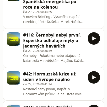
Španělská energetika po
dalších čtyř moderních větrníků. S
roce na kolenou
Petrem Duškem mluví o obavách
čvc 29, 2026
00:44:25
obyvatel, referendu, roli dezinformací
V novém Briefingu Vysokého napětí
i o tom, jak důležitá byla komunikace s
rozebírají Petr Dušek a Mirek Hašek
občany během celého
mimořádnou situaci ve španělské
procesu.Starostka popisuje konkrétní
energetice, která ukázala, jak snadno
přínosy p
#116: Černobyl nebyl první.
se může soustava dostat na hranici
Expertka odhaluje mýty o
svých možností. Vysvětlují, proč
jaderných haváriích
kombinace chybné predikce spotřeby,
čvc 23, 2026
00:38:19
slabší výroby z větru a výpadku
Černobyl, Fukušima nebo utajovaná
jednoho zdroje vedla k rozsáhlým
katastrofa v sovětském Majáku. Každá
regulačním zásahům, a ukazují, jakou
z těchto havárií změnila pohled světa
roli sehrála pomoc z okolních států i
na jadernou energetiku a přinesla
omezování průmys
#42: Hormuzská krize už
ponaučení. Ve Vysokém napětí
udeří v Evropě naplno
odbornice z Fakulty jaderné a
čvc 22, 2026
00:41:24
fyzikálně inženýrské ČVUT Lenka
Rostoucí ceny plynu, napětí v
Frýbortová vysvětluje, co se při
Hormuzském průlivu a nejistota kolem
největších jaderných katastrofách
evropských zásobníků.V novém
skutečně stalo, proč k nim došlo a
Briefingu Vysokého napětí Petr Dušek
které představy o jádru jsou ve