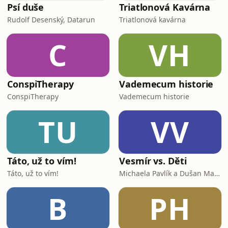
Psí duše
Triatlonová Kavárna
Rudolf Desenský, Datarun
Triatlonová kavárna
C
VH
ConspiTherapy
Vademecum historie
ConspiTherapy
Vademecum historie
TU
VV
Táto, už to vím!
Vesmír vs. Děti
Táto, už to vím!
Michaela Pavlík a Dušan Majer
B
PH