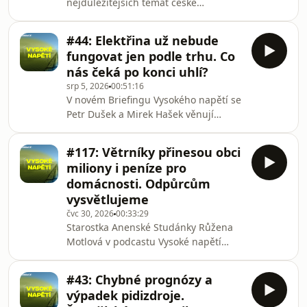
nejdůležitějších témat české
energetiky. Hostem Vysokého napětí je
jednatel společnosti EG.D Pavel Čada,
#44: Elektřina už nebude
který vysvětluje, proč už nestačí jen
fungovat jen podle trhu. Co
stavět nové elektrárny, ale je nutné
nás čeká po konci uhlí?
masivně investovat i do sítí,
srp 5, 2026
00:51:16
digitalizace a chytrého řízení
V novém Briefingu Vysokého napětí se
spotřeby. Rozebírá, jak se distribuční
Petr Dušek a Mirek Hašek věnují
soustava připravena na nástup
tématu kapacitních mechanismů,
obnovitelných zdrojů, elektromobility i
které mají v příštích letech zásadně
bateriových ú
#117: Větrníky přinesou obci
ovlivnit českou i evropskou
miliony i peníze pro
energetiku. Vysvětlují, proč podle nich
domácnosti. Odpůrcům
samotný trh už nedokáže zajistit
vysvětlujeme
dostatek spolehlivých zdrojů elektřiny,
čvc 30, 2026
00:33:29
jak bude fungovat nový systém plateb
Starostka Anenské Studánky Růžena
za disponibilitu elektráren a proč se
Motlová v podcastu Vysoké napětí
tato změna dříve či později promítne i
popisuje téměř dvacetiletou
do účtů
zkušenost obce s větrnými
#43: Chybné prognózy a
elektrárnami a vysvětluje, proč se
výpadek pidizdroje.
místní rozhodli podpořit výstavbu