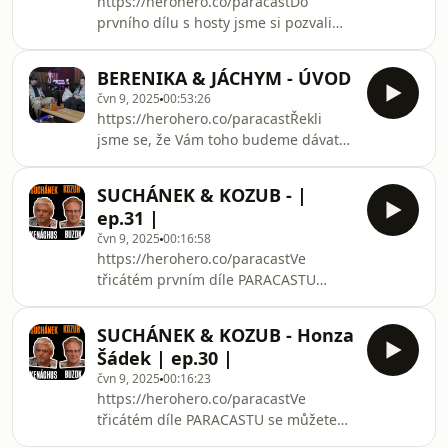
https://herohero.co/paracastDo
prvního dílu s hosty jsme si pozvali
našeho dobrého kamaráda Mácu.
Dozvíte se jak to měl s hokejem, s
BERENIKA & JÁCHYM - ÚVOD
herectvím, jak vzpomíná na studium v
čvn 9, 2025
00:53:26
USA, co rád dělá ve volném čase a jak
https://herohero.co/paracastŘekli
je to s květinami.
jsme se, že Vám toho budeme dávat
víc a tak se BERENIKA a JÁCHYM
rozhodli, že budou dělat taky podcast.
SUCHÁNEK & KOZUB - |
Někdy s hostem, někdy jen oni dva.
ep.31 |
Více se dozvíte v prvním úvodním
čvn 9, 2025
00:16:58
videu.
https://herohero.co/paracastVe
třicátém prvním díle PARACASTU
uvidíte jak si BUZOK a KENÁCHUS
poradili s pálivým brambůrkem a
SUCHÁNEK & KOZUB - Honza
uvidíte i nějaké to herectvi.
Šádek | ep.30 |
čvn 9, 2025
00:16:23
https://herohero.co/paracastVe
třicátém díle PARACASTU se můžete
těšit na pokračování rozhovoru s