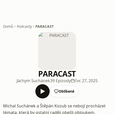
Domů
Podcasty
PARACAST
PARACAST
Jáchym Suchánek
39 Epizody
čvc 27, 2025
Oblíbené
Michal Suchánek a Štěpán Kozub se nebojí procházet
témata, která by ostatní raději obešli obloukem.