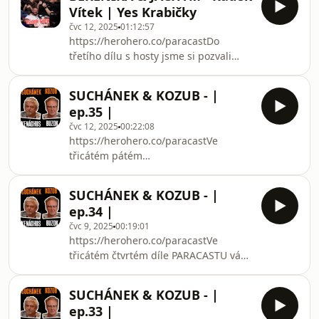
rádi.
Vítek | Yes Krabičky
čvc 12, 2025
01:12:57
https://herohero.co/paracastDo
třetího dílu s hosty jsme si pozvali
bejvalýho hokejistu, Hluchavkovýho
spoluhráče ze Slavie a
SUCHÁNEK & KOZUB - |
spoluzakladatele Yes Krabičky
ep.35 |
nasypanýho Radka Vítka.
čvc 12, 2025
00:22:08
https://herohero.co/paracastVe
třicátém pátém
díle PARACASTU se BUZOK a KENÁCHUS opět
vracejí k náboženství a víře.
SUCHÁNEK & KOZUB - |
ep.34 |
čvc 9, 2025
00:19:01
https://herohero.co/paracastVe
třicátém čtvrtém díle PARACASTU vám
BUZOK a KENÁCHUS vysvětlí Desatero
Božích přikázání.
SUCHÁNEK & KOZUB - |
ep.33 |