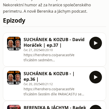
Nekorektní humor až za hranice společenského
perimetru. A nově Berenika a Jáchym podcast.
Epizody
SUCHÁNEK & KOZUB - David
Horáček | ep.37 |
čvc 27, 2025
00:20:10
https://herohero.co/paracastVe
třicátém sedmém
díle PARACASTU si BUZOK a KENÁCHUS po
dlouhé době pozvali do studia hosta.
SUCHÁNEK & KOZUB - |
Hasiče který hovno hasí Davida
ep.36 |
Horáčka.
čvc 20, 2025
00:21:12
https://herohero.co/paracastVe
třicátém šestém díle PARACASTU se
po dlouhé době konečně zase setkali.
BUZOK a KENÁCHUS tak jak je máte
BERENIKA & JÁCHYM - Radek