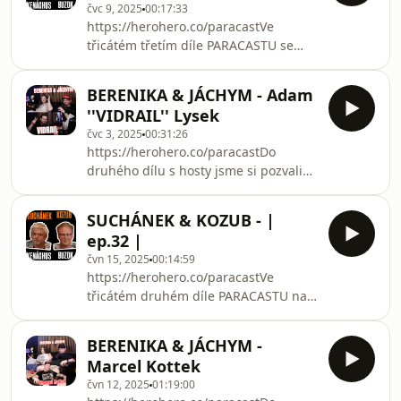
čvc 9, 2025
00:17:33
https://herohero.co/paracastVe
třicátém třetím díle PARACASTU se
dozvíte jakou cestovní kancelář chce
BUZOK spolu s KENÁCHUSEM založit a
BERENIKA & JÁCHYM - Adam
jak je to s potkanama v Ostravě.
''VIDRAIL'' Lysek
čvc 3, 2025
00:31:26
https://herohero.co/paracastDo
druhého dílu s hosty jsme si pozvali
žijící legendu českého youtube.
Dozvíte se za co rád Adam utrácí, co je
SUCHÁNEK & KOZUB - |
jeho guilty pleasure a jaké jsou jeho
ep.32 |
plány do budoucna.
čvn 15, 2025
00:14:59
https://herohero.co/paracastVe
třicátém druhém díle PARACASTU na
vás čeká neuvěřitelná sázka, kterou
navrhl KENÁCHUS a také se dozvíte s
BERENIKA & JÁCHYM -
čím má BUZOK starosti doma.
Marcel Kottek
čvn 12, 2025
01:19:00