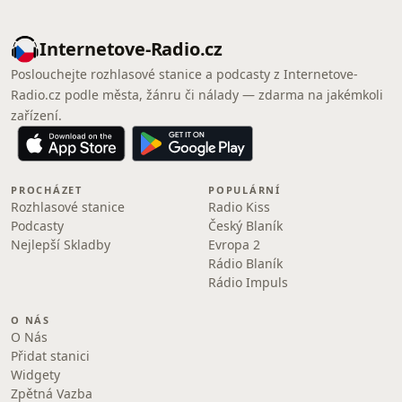
Internetove-Radio.cz
Poslouchejte rozhlasové stanice a podcasty z Internetove-
Radio.cz podle města, žánru či nálady — zdarma na jakémkoli
zařízení.
PROCHÁZET
POPULÁRNÍ
Rozhlasové stanice
Radio Kiss
Podcasty
Český Blaník
Nejlepší Skladby
Evropa 2
Rádio Blaník
Rádio Impuls
O NÁS
O Nás
Přidat stanici
Widgety
Zpětná Vazba