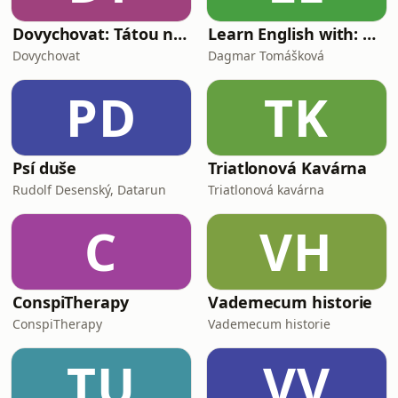
Dovychovat: Tátou na celý život
Learn English with: My Life and Other Funny Stories
Dovychovat
Dagmar Tomášková
PD
TK
Psí duše
Triatlonová Kavárna
Rudolf Desenský, Datarun
Triatlonová kavárna
C
VH
ConspiTherapy
Vademecum historie
ConspiTherapy
Vademecum historie
TU
VV