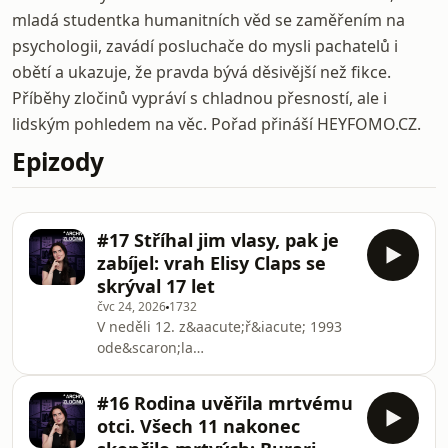
mladá studentka humanitních věd se zaměřením na
psychologii, zavádí posluchače do mysli pachatelů i
obětí a ukazuje, že pravda bývá děsivější než fikce.
Příběhy zločinů vypráví s chladnou přesností, ale i
lidským pohledem na věc. Pořad přináší HEYFOMO.CZ.
Epizody
#17 Stříhal jim vlasy, pak je
zabíjel: vrah Elisy Claps se
skrýval 17 let
čvc 24, 2026
1732
V neděli 12. z&aacute;ř&iacute; 1993
ode&scaron;la
&scaron;estn&aacute;ctilet&aacute;
Elisa Claps na m&scaron;i do kostela v
#16 Rodina uvěřila mrtvému
italsk&eacute; Potenze. Domů se už
otci. Všech 11 nakonec
nikdy nevr&aacute;tila.