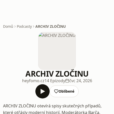
Domů
Podcasty
ARCHIV ZLOČINU
ARCHIV ZLOČINU
heyfomo.cz
14 Epizody
čvc 24, 2026
Oblíbené
ARCHIV ZLOČINU otevírá spisy skutečných případů,
které otřásly moderní historií. Moderátorka Barča,