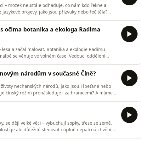
kcí – mozek neustále odhaduje, co nám kdo řekne a
jazykové projevy, jako jsou přízvuky nebo řeč těla?
e svébytnou identitou a kulturou. Jak mozek reaguje na
te si diskuzi s Kateřinou Chládkovou, Michaelou
les očima botanika a ekologa Radima
o lesa a začal malovat. Botanika a ekologie Radimu
 malbě se věnuje ve volném čase. Vedoucí oddělení
ČR se dlouhodobě zaměřuje na dynamiku lesních
ho hospodaření na současnou podobu krajiny. Kromě
nšinovým národům v současné Číně?
životy nechanských národů, jako jsou Tibeťané nebo
o je čínský režim pronásleduje i za hranicemi? A máme o
 diskuze o současné kulturní bezpečnosti v Číně jsme
 Jarmilu Ptáčkovou a Ondřeje Klimeše, který se
, se dějí velké věci – vybuchují sopky, třese se země,
lostí je ale důležité sledovat i úplně nepatrná chvění.
chaniky hornin Akademie věd ČR se do lokalit bohatých