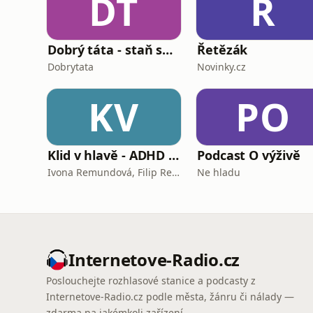
DT
Ř
Dobrý táta - staň se tátou, kterého bys sám chtěl mít
Řetězák
Dobrytata
Novinky.cz
KV
PO
Klid v hlavě - ADHD podcast
Podcast O výživě
Ivona Remundová, Filip Remunda
Ne hladu
Internetove-Radio.cz
Poslouchejte rozhlasové stanice a podcasty z
Internetove-Radio.cz podle města, žánru či nálady —
zdarma na jakémkoli zařízení.