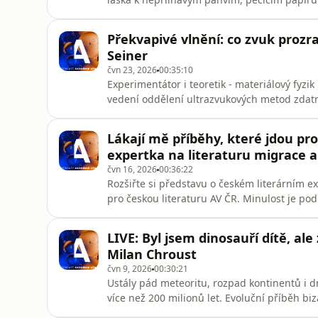
sloučenin, které vznikly ve 30. letech minul
chemikálie obsahují vazbu mezi uhlíkem a flu
Překvapivé vlnění: co zvuk prozra
tomuto lidskému vynále
Seiner
čvn 23, 2026
00:35:10
Experimentátor i teoretik - materiálový fyz
vedení oddělení ultrazvukových metod zdatn
pedagoga na ČVUT. I proto srozumitelně vysvě
tekutinách. Poslechněte si, jak fungují uni
Lákají mě příběhy, které jdou pro
sahají historické koř
expertka na literaturu migrace a
čvn 16, 2026
00:36:22
Rozšiřte si představu o českém literárním e
pro českou literaturu AV ČR. Minulost je podl
perspektiv. Za svou disertaci, v níž se věn
Československu, byla oceněna doma i v zahran
LIVE: Byl jsem dinosauří dítě, ale 
prestižním nakladatelství
Milan Chroust
čvn 9, 2026
00:30:21
Ustály pád meteoritu, rozpad kontinentů i d
více než 200 milionů let. Evoluční příběh biz
Geologického ústavu AV ČR. Poslechněte si 