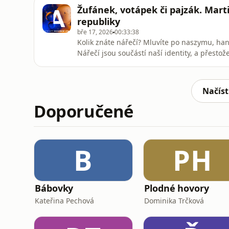
na tektonické pohyby vydává několikrát ročn
Žufánek, votápek či pajzák. Mart
A / Mag
republiky
bře 17, 2026
00:33:38
Kolik znáte nářečí? Mluvíte po naszymu, h
Nářečí jsou součástí naší identity, a přesto
podle čeho se dělí? Dialektoložka Martina I
více než 30 let a specializuje se na tvorbu n
uvažuje o naší mluvě,
Načíst
Doporučené
B
PH
Bábovky
Plodné hovory
Kateřina Pechová
Dominika Trčková