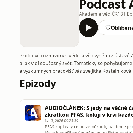
Podcast 
Akademie věd ČR
181 Ep
Oblíben
Profilové rozhovory s vědci a vědkyněmi z ústavů A
a jak vidí současný svět. Tematicky se pohybujeme
a výzkumných pracovišť vás zve Jitka Kostelníková
Epizody
AUDIOČLÁNEK: S jedy na věčné čas
zkratkou PFAS, kolují v krvi každ
čvc 3, 2026
00:24:39
PFAS zaplavily celou zeměkouli, najdeme je 
láska k nepřilnavým pánvím, pečicím papír