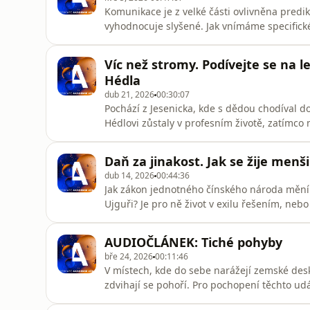
Komunikace je z velké části ovlivněna predi
vyhodnocuje slyšené. Jak vnímáme specifické 
Každý mluvený, ale i znakový jazyk se pojí s
různost jazyků, dialektů a emocí? Poslechně
Víc než stromy. Podívejte se na 
Svobodou a Natálií Ki
Hédla
dub 21, 2026
00:30:07
Pochází z Jesenicka, kde s dědou chodíval d
Hédlovi zůstaly v profesním životě, zatímco
vegetační ekologie Botanického ústavu AV 
ekosystémů, biodiverzitu a vliv historické
Daň za jinakost. Jak se žije me
vědecké činnosti se aktivně věnuje
dub 14, 2026
00:44:36
Jak zákon jednotného čínského národa mění 
Ujguři? Je pro ně život v exilu řešením, neb
těchto komunitách realistické představy? Do
pozvali expertku na sociální proměny Tibetu
AUDIOČLÁNEK: Tiché pohyby
zaměřuje na Východní
bře 24, 2026
00:11:46
V místech, kde do sebe narážejí zemské desky
zdvihají se pohoří. Pro pochopení těchto udá
Petra Štěpančíková z Ústavu struktury a me