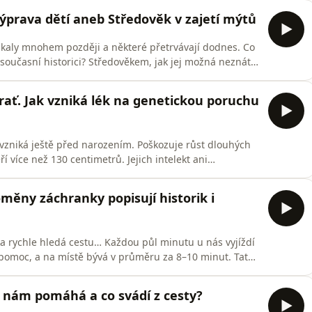
osti skrývá paleontologie a kde se na Mostecku vzala
výprava dětí aneb Středověk v zajetí mýtů
ikaly mnohem později a některé přetrvávají dodnes. Co
í současní historici? Středověkem, jak jej možná neznáte,
sté: Christopher Bellitto z Kean University v New Jersey
ofického ústavu AV ČR. Dozvíte se o legendě, která tvrdí
ť. Jak vzniká lék na genetickou poruchu
 vzniká ještě před narozením. Poškozuje růst dlouhých
í více než 130 centimetrů. Jejich intelekt ani
 celém světě s ní žije zhruba 350 tisíc lidí, v České
ejčí z Ústavu živočišné fyziologie a genetiky AV ČR se
měny záchranky popisují historik i
ka rychle hledá cestu… Každou půl minutu u nás vyjíždí
pomoc, a na místě bývá v průměru za 8–10 minut. Tato
kořeny v 18. století, kdy dobrovolníci vytahovali
 změnila? V čem je pravdivý kultovní seriál Sanitka? A co
o nám pomáhá a co svádí z cesty?