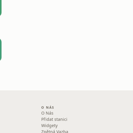
O NÁS
O Nás
Přidat stanici
Widgety
Zpětná Vazba