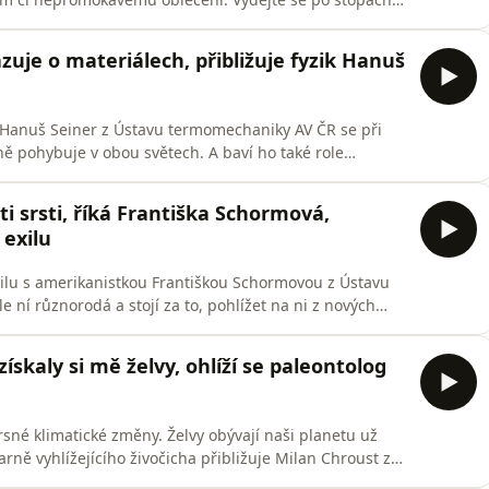
ého století, ale naše zdraví ničí doposud. Věčné
orem, která je nejsilnější v organické chemii. Díky
zuje o materiálech, přibližuje fyzik Hanuš
ik Hanuš Seiner z Ústavu termomechaniky AV ČR se při
ě pohybuje v obou světech. A baví ho také role
tluje, v čem se liší šíření zvuku v pevných látkách a
kátní bezkontaktní laserové ultrazvukové metody, kam
ti srsti, říká Františka Schormová,
 exilu
xilu s amerikanistkou Františkou Schormovou z Ústavu
e ní různorodá a stojí za to, pohlížet na ni z nových
uje afroamerickým básníkům v komunistickém
ičí a v rozšířené podobě její text vyjde letos v
získaly si mě želvy, ohlíží se paleontolog
rsné klimatické změny. Želvy obývají naši planetu už
arně vyhlížejícího živočicha přibližuje Milan Chroust z
záznam živého nahrávání epizody na Veletrhu vědy a