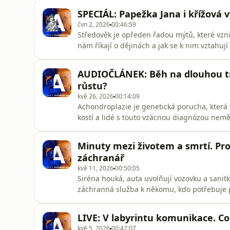
zjistíte, jak vznikl krunýř želv, jaké záludn
SPECIÁL: Papežka Jana i křížová 
pravěká želv
čvn 2, 2026
00:46:59
Středověk je opředen řadou mýtů, které vzn
nám říkají o dějinách a jak se k nim vztahuj
vás v šesti kapitolách provedou tři medievali
v USA, Martin Nodl a Kajetán Holeček z Filos
AUDIOČLÁNEK: Běh na dlouhou tra
růstu?
kvě 26, 2026
00:14:09
Achondroplazie je genetická porucha, která
kostí a lidé s touto vzácnou diagnózou neměř
charakterové vlastnosti to ale neovlivňuje. Na
republice do stovky. Buněčný biolog Pavel Kr
Minuty mezi životem a smrtí. Pro
dlouhodobě věn
záchranář
kvě 11, 2026
00:50:05
Siréna houká, auta uvolňují vozovku a sanit
záchranná služba k někomu, kdo potřebuje 
ve světovém srovnání špičková služba má své 
tonoucí z Vltavy. Jak se od té doby záchranka
LIVE: V labyrintu komunikace. C
všechno mus
kvě 5, 2026
00:47:07