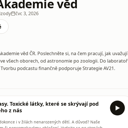
Akademie věd
izody
čvc 3, 2026
é
kademie věd ČR. Poslechněte si, na čem pracují, jak uvažují
 ve všech oborech, od astronomie po zoologii. Do laboratoř
. Tvorbu podcastu finančně podporuje Strategie AV21.
y. Toxické látky, které se skrývají pod
ého z nás
dokonce i v žilách nenarozených dětí. A důvod? Naše
ům či nepromokavému oblečení. Vydejte se po stopách