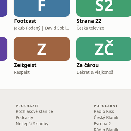
F
S2
Footcast
Strana 22
Jakub Podaný | David Sobišek
Česká televize
Z
ZČ
Zeitgeist
Za čárou
Respekt
Dekret & Vlajkonoš
PROCHÁZET
POPULÁRNÍ
Rozhlasové stanice
Radio Kiss
Podcasty
Český Blaník
Nejlepší Skladby
Evropa 2
Rádio Blaník