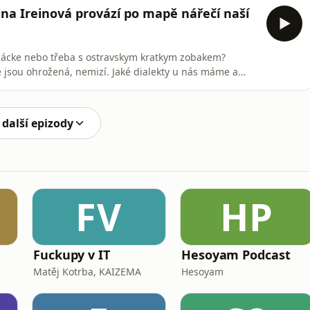
ě. Audio vychází z článku Leony Matuškové otištěného v
ina Ireinová provází po mapě nářečí naší
anácke nebo třeba s ostravskym kratkym zobakem?
že jsou ohrožená, nemizí. Jaké dialekty u nás máme a
reinová z Ústavu pro jazyk český AV ČR se oboru věnuje
ářečových slovníků. Poslechněte si, jak odbornice
 další epizody
FV
HP
Fuckupy v IT
Hesoyam Podcast
Matěj Kotrba, KAIZEMA
Hesoyam