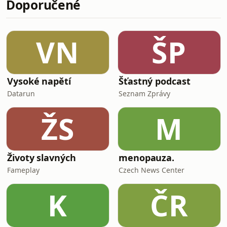
Doporučené
Suno
VN
ŠP
Vysoké napětí
Šťastný podcast
Datarun
Seznam Zprávy
ŽS
M
Životy slavných
menopauza.
Fameplay
Czech News Center
K
ČR