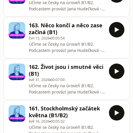
Učíme se česky na úroveň B1/B2.
Suno
Podcastem provází Jana Hudečková -
lektorka češtiny pro cizince.Podcast je
určen studentům, kteří se učí češtinu
163. Něco končí a něco zase
jako cizí jazyk.Instagram
začíná (B1)
@janickahud#czech #češtinaznělka:
čvn 15, 2026
00:05:54
Suno
Učíme se česky na úroveň B1/B2.
Podcastem provází Jana Hudečková -
lektorka češtiny pro cizince.Podcast je
určen studentům, kteří se učí češtinu
162. Život jsou i smutné věci
jako cizí jazyk.Instagram
(B1)
@janickahud#czech #češtinaznělka:
kvě 31, 2026
00:07:00
Suno
Učíme se česky na úroveň B1/B2.
Podcastem provází Jana Hudečková -
lektorka češtiny pro cizince.Podcast je
určen studentům, kteří se učí češtinu
161. Stockholmský začátek
jako cizí jazyk.Instagram
května (B1/B2)
@janickahud#czech #češtinaznělka:
kvě 16, 2026
00:05:32
Suno
Učíme se česky na úroveň B1/B2.