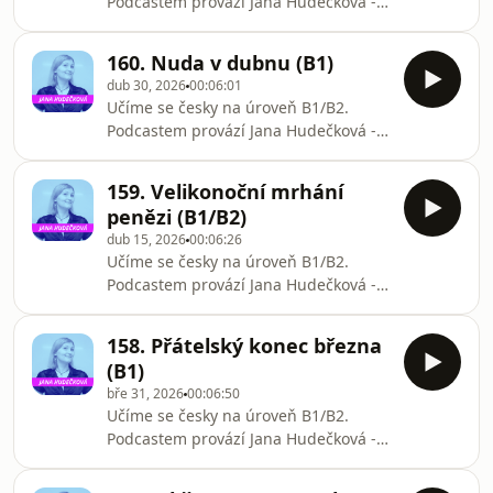
Podcastem provází Jana Hudečková -
lektorka češtiny pro cizince.Podcast je
určen studentům, kteří se učí češtinu
160. Nuda v dubnu (B1)
jako cizí jazyk.Instagram
dub 30, 2026
00:06:01
@janickahud#czech #češtinaznělka:
Učíme se česky na úroveň B1/B2.
Suno
Podcastem provází Jana Hudečková -
lektorka češtiny pro cizince.Podcast je
určen studentům, kteří se učí češtinu
159. Velikonoční mrhání
jako cizí jazyk.Instagram
penězi (B1/B2)
@janickahud#czech #češtinaznělka:
dub 15, 2026
00:06:26
Suno
Učíme se česky na úroveň B1/B2.
Podcastem provází Jana Hudečková -
lektorka češtiny pro cizince.Podcast je
určen studentům, kteří se učí češtinu
158. Přátelský konec března
jako cizí jazyk.Instagram
(B1)
@janickahud#czech #češtinaznělka:
bře 31, 2026
00:06:50
Suno
Učíme se česky na úroveň B1/B2.
Podcastem provází Jana Hudečková -
lektorka češtiny pro cizince.Podcast je
určen studentům, kteří se učí češtinu