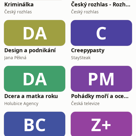
Kriminálka
Český rozhlas - Rozhovory
Český rozhlas
Český rozhlas
DA
C
Design a podnikání
Creepypasty
Jana Pěkná
StaySteak
DA
PM
Dcera a matka roku
Pohádky moří a oceánů
Holubice Agency
Česká televize
BC
Z+