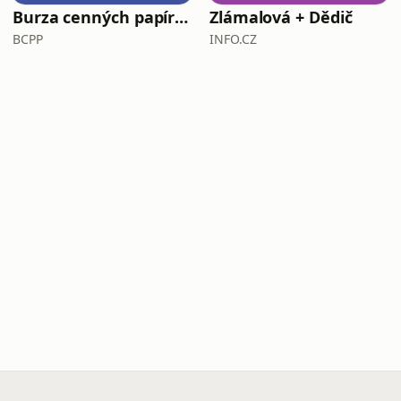
Burza cenných papírů Praha
Zlámalová + Dědič
BCPP
INFO.CZ