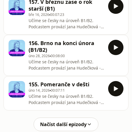
157. V březnu zase o rok
jako cizí jazyk.Instagram
starší (B1)
@janickahud#czech #češtinaznělka:
bře 16, 2026
00:07:23
Suno
Učíme se česky na úroveň B1/B2.
Podcastem provází Jana Hudečková -
lektorka češtiny pro cizince.Podcast je
určen studentům, kteří se učí češtinu
156. Brno na konci února
jako cizí jazyk.Instagram
(B1/B2)
@janickahud#czech #češtinaznělka:
úno 28, 2026
00:08:00
Suno
Učíme se česky na úroveň B1/B2.
Podcastem provází Jana Hudečková -
lektorka češtiny pro cizince.Podcast je
určen studentům, kteří se učí češtinu
155. Pomeranče v dešti
jako cizí jazyk.Instagram
úno 14, 2026
00:07:11
@janickahud#czech #češtinaznělka:
Učíme se česky na úroveň B1/B2.
Suno
Podcastem provází Jana Hudečková -
lektorka češtiny pro cizince.Podcast je
určen studentům, kteří se učí češtinu
jako cizí jazyk.Instagram
Načíst další epizody
@janickahud#czech #češtinaznělka: