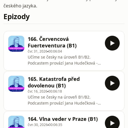
českého jazyka.
Epizody
166. Červencová
Fuerteventura (B1)
čvc 31, 2026
00:06:04
Učíme se česky na úroveň B1/B2.
Podcastem provází Jana Hudečková -
lektorka češtiny pro cizince.Podcast je
určen studentům, kteří se učí češtinu
165. Katastrofa před
jako cizí jazyk.Instagram
dovolenou (B1)
@janickahud#czech #češtinaznělka:
čvc 16, 2026
00:06:18
Suno
Učíme se česky na úroveň B1/B2.
Podcastem provází Jana Hudečková -
lektorka češtiny pro cizince.Podcast je
určen studentům, kteří se učí češtinu
164. Vlna veder v Praze (B1)
jako cizí jazyk.Instagram
čvn 30, 2026
00:06:35
@janickahud#czech #češtinaznělka: