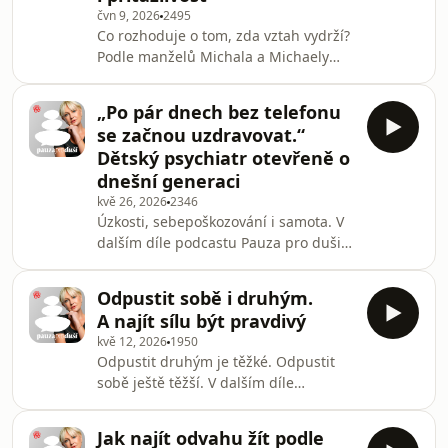
čvn 9, 2026
2495
Co rozhoduje o tom, zda vztah vydrží?
Podle manželů Michala a Michaely
Bartošových to není bezproblémovost
ani dokonalá kompatibilita. V dalším
„Po pár dnech bez telefonu
díle podcastu Pauza pro duši mluví o
se začnou uzdravovat.“
emoční zralosti, komunikaci i o tom,
Dětský psychiatr otevřeně o
proč skutečná blízkost vzniká teprve
dnešní generaci
ve chvíli, kdy se o druhého člověka
kvě 26, 2026
2346
opravdu zajímáme.
Úzkosti, sebepoškozování i samota. V
dalším díle podcastu Pauza pro duši
mluví dětský psychiatr Pavel Theiner
otevřeně o tom, proč dnešní děti
Odpustit sobě i druhým.
psychicky strádají, jakou roli v tom
A najít sílu být pravdivý
hrají telefony a sociální sítě – a proč
kvě 12, 2026
1950
obyčejné naslouchání může být pro
Odpustit druhým je těžké. Odpustit
dospívajícího to nejdůležitější.
sobě ještě těžší. V dalším díle
podcastu Pauza pro duši mluví
terapeutka Jitka Vodňanská o přijetí
Jak najít odvahu žít podle
vlastních stínů, hledání vnitřního