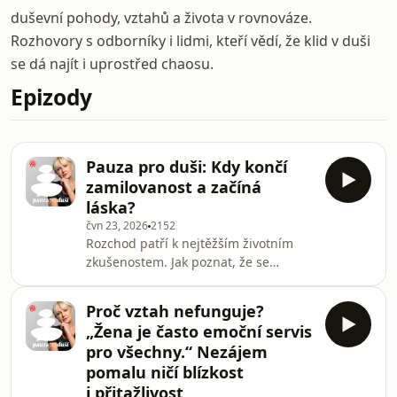
duševní pohody, vztahů a života v rovnováze.
Rozhovory s odborníky i lidmi, kteří vědí, že klid v duši
se dá najít i uprostřed chaosu.
Epizody
Pauza pro duši: Kdy končí
zamilovanost a začíná
láska?
čvn 23, 2026
2152
Rozchod patří k nejtěžším životním
zkušenostem. Jak poznat, že se
partner vzdaluje? Proč je důležité
dovolit si truchlit? A kdy se z opojné
Proč vztah nefunguje?
zamilovanosti stává skutečná láska? V
„Žena je často emoční servis
dalším díle podcastu Pauza pro duši
pro všechny.“ Nezájem
odpovídá párová terapeutka Lucie
pomalu ničí blízkost
Lucká.
i přitažlivost