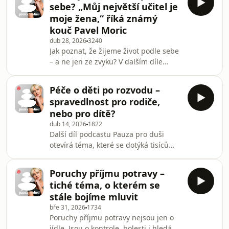
sebe? „Můj největší učitel je
souladu i o tom, proč je někdy nejtěžší
moje žena,“ říká známý
být k sobě opravdu pravdivý.
kouč Pavel Moric
dub 28, 2026
3240
Jak poznat, že žijeme život podle sebe
– a ne jen ze zvyku? V dalším díle
podcastu Pauza pro duši mluví kouč
Pavel Moric o odvaze ke změně,
Péče o děti po rozvodu –
pravidelné sebereflexi i o tom, proč je
spravedlnost pro rodiče,
někdy nejtěžší být upřímný sám k
nebo pro dítě?
sobě.
dub 14, 2026
1822
Další díl podcastu Pauza pro duši
otevírá téma, které se dotýká tisíců
rodin. Porozvodové uspořádání péče o
děti. Od letošního roku se častěji
Poruchy příjmu potravy –
mluví o takzvané rovnocenné péči –
tiché téma, o kterém se
ale je skutečně vždy v nejlepším
stále bojíme mluvit
zájmu dítěte? Hostem je psycholožka a
bře 31, 2026
1734
psychoterapeutka Jana Woleská, která
Poruchy příjmu potravy nejsou jen o
má za sebou desítky let praxe s
jídle. Jsou o kontrole, bolesti i hledání