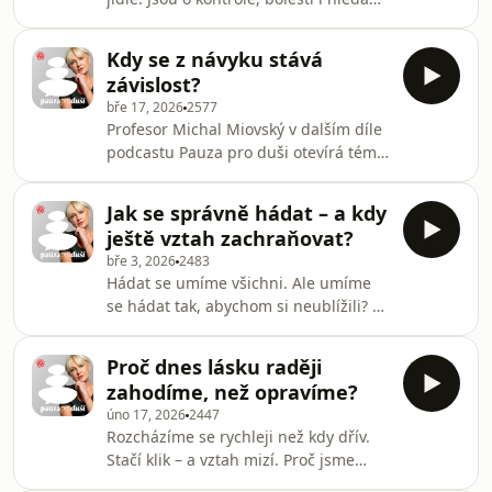
dětskými pacienty. V rozhovoru
vlastní hodnoty. V dalším díle
přináší pohled z ordinace – bez teorie,
podcastu Pauza pro duši vysvětluje
ale s konkr
Kdy se z návyku stává
profesorka Hana Papežová, proč tuto
závislost?
nemoc lidé dlouho skrývají, jakou roli
bře 17, 2026
2577
hraje rodina i perfekcionismus – a
Profesor Michal Miovský v dalším díle
proč je i přes složitost léčby možné
podcastu Pauza pro duši otevírá téma,
najít cestu zpět k normálnímu životu.
které se dotýká téměř každého z nás.
Závislosti. Nejen ty viditelné, spojené
Jak se správně hádat – a kdy
s alkoholem či drogami, ale i ty
ještě vztah zachraňovat?
nenápadné – na lécích, sociálních
bře 3, 2026
2483
sítích, jídle, kofeinu nebo třeba
Hádat se umíme všichni. Ale umíme
neustálé potřebě úniku od reality.
se hádat tak, abychom si neublížili? V
dalším díle podcastu Pauza pro duši
mluví psycholog a terapeut Tomáš
Proč dnes lásku raději
Kvapilík o tom, proč je důležité řešit
zahodíme, než opravíme?
neshody včas, neříkat první věc, která
úno 17, 2026
2447
nás napadne, a kdy má ještě smysl
Rozcházíme se rychleji než kdy dřív.
vztah zachraňovat – a kdy už je
Stačí klik – a vztah mizí. Proč jsme
zdravější poodstoupit.
přestali lásku opravovat a raději ji