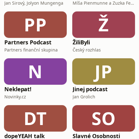
Jan Sirový, Jolyon Mungenga
Míša Pienmunne a Zuzka Fejfarová
PP
Ž
Partners Podcast
ŽiliByli
Partners finanční skupina
Český rozhlas
N
JP
Neklepat!
Jinej podcast
Novinky.cz
Jan Grolich
DT
SO
dopeYEAH talk
Slavné Osobnosti