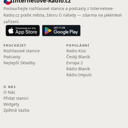
Internetove-Radio.cz
Poslouchejte rozhlasové stanice a podcasty z Internetove-
Radio.cz podle města, žánru či nálady — zdarma na jakémkoli
zařízení.
PROCHÁZET
POPULÁRNÍ
Rozhlasové stanice
Radio Kiss
Podcasty
Český Blaník
Nejlepší Skladby
Evropa 2
Rádio Blaník
Rádio Impuls
O NÁS
O Nás
Přidat stanici
Widgety
Zpětná Vazba