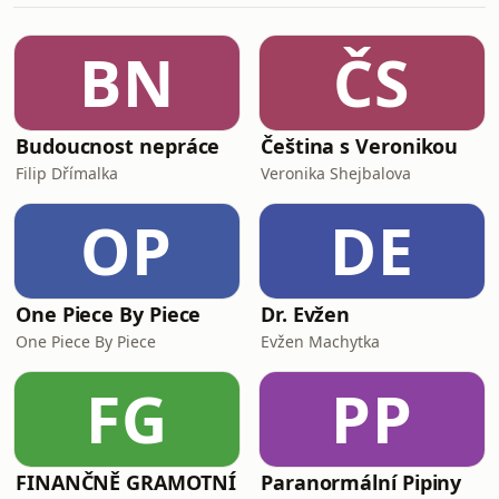
podcastu Pauza pro duši mluví o
vztazích mezi rodiči a dospívajícími, o
BN
ČS
hranicích, strachu i o tom, proč se
blízkost nedá dohnat na poslední
chvíli.
Budoucnost nepráce
Čeština s Veronikou
Filip Dřímalka
Veronika Shejbalova
OP
DE
One Piece By Piece
Dr. Evžen
One Piece By Piece
Evžen Machytka
FG
PP
FINANČNĚ GRAMOTNÍ
Paranormální Pipiny