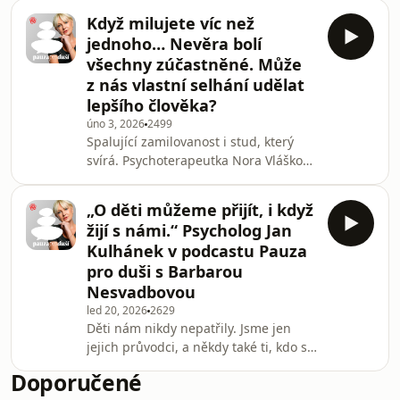
nahrazujeme? Terapeut Michal Mynář
Když milujete víc než
v podcastu Pauza pro duši vysvětluje,
jednoho… Nevěra bolí
proč nehledáme partnera, ale zrcadlo,
všechny zúčastněné. Může
proč je nedorozumění normou – a
z nás vlastní selhání udělat
proč je vztah spíš kooperativní hra
lepšího člověka?
než partie šachů.
úno 3, 2026
2499
Spalující zamilovanost i stud, který
svírá. Psychoterapeutka Nora Vlášková
v podcastu Pauza pro duši mluví
otevřeně o paralelních vztazích,
„O děti můžeme přijít, i když
nevěře, lásce, ze které není úniku, o
žijí s námi.“ Psycholog Jan
odpovědnosti za vlastní volby a o tom,
Kulhánek v podcastu Pauza
proč selhání nemusí znamenat konec,
pro duši s Barbarou
ale začátek hlubšího sebepoznání.
Nesvadbovou
led 20, 2026
2629
Děti nám nikdy nepatřily. Jsme jen
jejich průvodci, a někdy také ti, kdo se
bojí, že o ně přijdou. Psycholog a
Doporučené
psychoterapeut Jan Kulhánek v