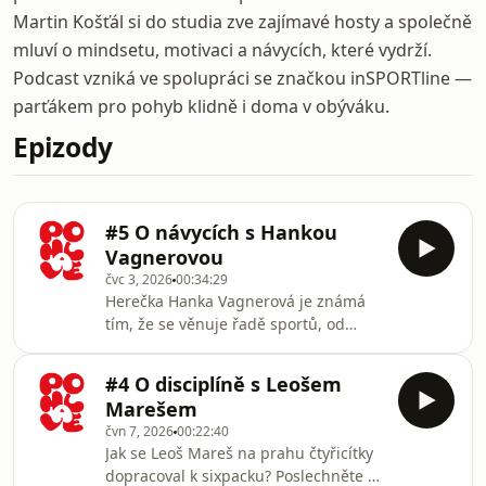
Martin Košťál si do studia zve zajímavé hosty a společně
mluví o mindsetu, motivaci a návycích, které vydrží.
Podcast vzniká ve spolupráci se značkou inSPORTline —
parťákem pro pohyb klidně i doma v obýváku.
Epizody
#5 O návycích s Hankou
Vagnerovou
čvc 3, 2026
00:34:29
Herečka Hanka Vagnerová je známá
tím, že se věnuje řadě sportů, od
surfu po tanec nebo skákání na
velikých trampolínách. Jak se jí
#4 O disciplíně s Leošem
podařilo vybudovat si vztah k pohybu?
Marešem
A jak drží svoji závislost ke sportu ve
čvn 7, 2026
00:22:40
zdravých mezích? Poslechněte si
Jak se Leoš Mareš na prahu čtyřicítky
novou epizody podcastu Po hlavě o
dopracoval k sixpacku? Poslechněte si
tom, jak si z pravidelného pohybu