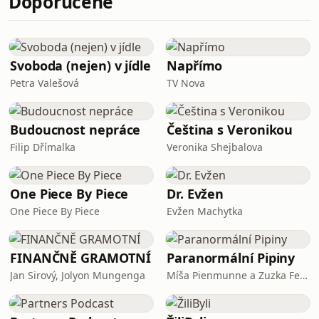
Doporučené
hrdou kavárenskou povalečku, která si
pohyb a sport zamilovala až po
třicítce. Jak jí jóga každodenně
pomáhá, a proč se jí věnuje zrovna
ráno?
Svoboda (nejen) v jídle
Napřímo
Petra Valešová
TV Nova
Budoucnost nepráce
Čeština s Veronikou
Filip Dřímalka
Veronika Shejbalova
One Piece By Piece
Dr. Evžen
One Piece By Piece
Evžen Machytka
FINANČNĚ GRAMOTNÍ
Paranormální Pipiny
Jan Sirový, Jolyon Mungenga
Míša Pienmunne a Zuzka Fejfarová