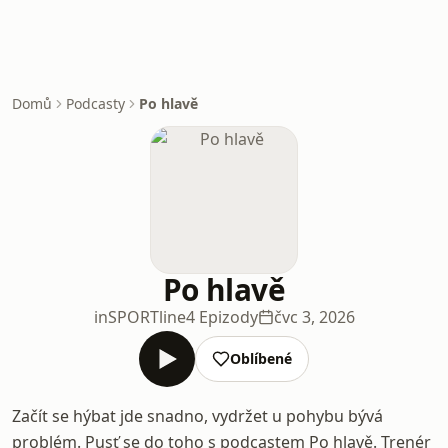
Domů
Podcasty
Po hlavě
Po hlavě
inSPORTline
4 Epizody
čvc 3, 2026
Oblíbené
Začít se hýbat jde snadno, vydržet u pohybu bývá
problém. Pusť se do toho s podcastem Po hlavě. Trenér