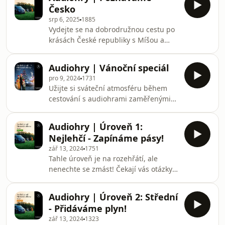
bleskových počtů a tajných zvuků.
Česko
Perfektní zábava pro děti během cesty
srp 6, 2025
1885
autem, kde každá „hodina“ přináší
Vydejte se na dobrodružnou cestu po
nové překvapení a spoustu zábavy!
krásách České republiky s Míšou a
Romanem ve spolupráci s Mercedes-
Benz Třídou V! Čeká vás spousta
Audiohry | Vánoční speciál
zábavy, zajímavostí a her, během
pro 9, 2024
1731
kterých objevíte naše majestátní
Užijte si sváteční atmosféru během
hrady, tajemné jeskyně, malebné
cestování s audiohrami zaměřenými
vesničky i rušná města. Pojďme
na vánoční témata. Objevte české
objevovat Česko!
vánoční tradice, hádejte oblíbené
Audiohry | Úroveň 1:
koledy, ponořte se do světa vánočních
Nejlehčí - Zapínáme pásy!
filmů a pohádek, a zjistěte, jak se
zář 13, 2024
1751
Vánoce slaví ve světě. Perfektní
Tahle úroveň je na rozehřátí, ale
zábava pro děti i dospělé na cesty
nenechte se zmást! Čekají vás otázky,
autem!
které prověří vaše základní znalosti a
rychlé uvažování. Připravte se na
Audiohry | Úroveň 2: Střední
hravou a pohodovou jízdu!
- Přidáváme plyn!
zář 13, 2024
1323