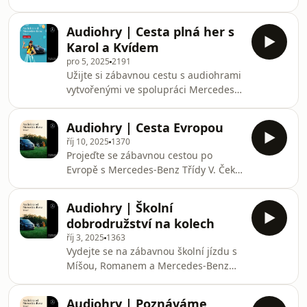
najít ztracený seznam přání. Čekají
vás vánoční hádanky, koledy, zvuky
Audiohry | Cesta plná her s
Vánoc i zábavné úkoly pro celou
Karol a Kvídem
rodinu, které zpříjemní každou cestu.
pro 5, 2025
2191
Užijte si zábavnou cestu s audiohrami
vytvořenými ve spolupráci Mercedes-
Benz Třída V a veselým duem Karol a
Kvído. Čeká vás spousta her
Audiohry | Cesta Evropou
inspirovaných jejich písničkami – o
říj 10, 2025
1370
dinosaurech, zoubkách, planetách,
Projeďte se zábavnou cestou po
vitamínech, férovém chování i
Evropě s Mercedes-Benz Třídy V. Čeká
důležitých číslech. Děti budou hádat,
vás dobrodružství plné zajímavých
zpívat, tvořit a představovat si – a
zvuků, cizích jazyků, tradičních jídel,
cesta vám díky tomu příjemně uteče.
Audiohry | Školní
legend a napínavé záhady na letišti.
dobrodružství na kolech
Užijte si zábavné audiohry pro děti i
říj 3, 2025
1363
rodiče během cesty autem!
Vydejte se na zábavnou školní jízdu s
Míšou, Romanem a Mercedes-Benz
Třídy V. Čeká vás interaktivní školní
dobrodružství plné hádanek, rytmů,
Audiohry | Poznáváme