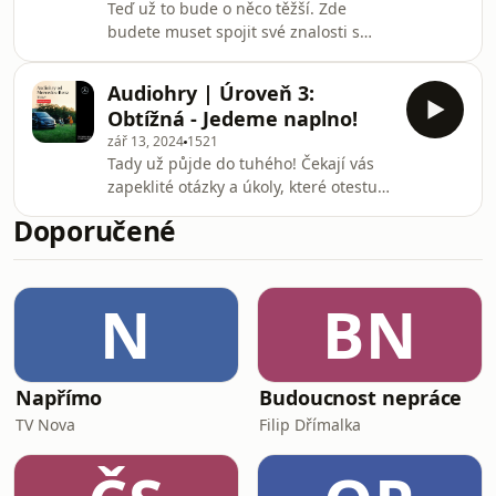
Teď už to bude o něco těžší. Zde
budete muset spojit své znalosti s
logickým myšlením a možná i troškou
intuice. Ukažte, že máte vše pod
Audiohry | Úroveň 3:
kontrolou a posouváte se dál!
Obtížná - Jedeme naplno!
zář 13, 2024
1521
Tady už půjde do tuhého! Čekají vás
zapeklité otázky a úkoly, které otestují
vaše schopnosti na maximum.
Doporučené
Dokážete se poprat s tou největší
výzvou a dorazit do cíle jako skuteční
mistři?
N
BN
Napřímo
Budoucnost nepráce
TV Nova
Filip Dřímalka