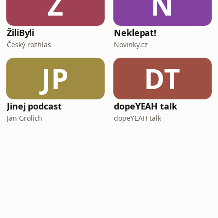
Ž
N
ŽiliByli
Neklepat!
Český rozhlas
Novinky.cz
JP
DT
Jinej podcast
dopeYEAH talk
Jan Grolich
dopeYEAH talk