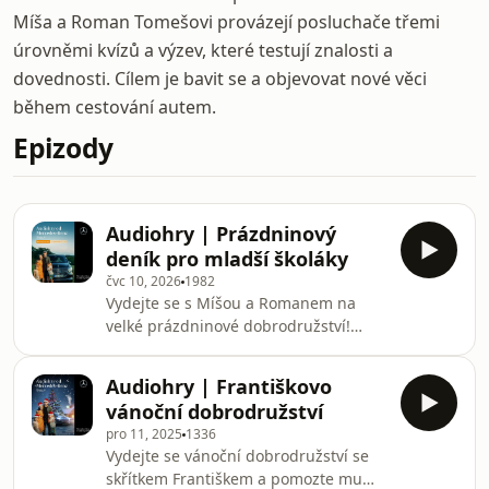
Míša a Roman Tomešovi provázejí posluchače třemi
úrovněmi kvízů a výzev, které testují znalosti a
dovednosti. Cílem je bavit se a objevovat nové věci
během cestování autem.
Epizody
Audiohry | Prázdninový
deník pro mladší školáky
čvc 10, 2026
1982
Vydejte se s Míšou a Romanem na
velké prázdninové dobrodružství!
Během cesty budete balit kufry,
pozorovat svět za okny, hádat zvuky,
Audiohry | Františkovo
plnit cestovatelské výzvy a postupně
vánoční dobrodružství
zaplníte svůj prázdninový deník plný
pro 11, 2025
1336
letních zážitků. Zábavná audiohra pro
Vydejte se vánoční dobrodružství se
celou rodinu, která zpříjemní každou
skřítkem Františkem a pomozte mu
cestu autem za vysněnou dovolenou.