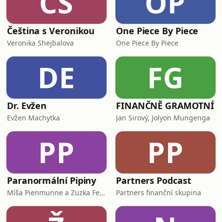
ČS
OP
Čeština s Veronikou
One Piece By Piece
Veronika Shejbalova
One Piece By Piece
DE
FG
Dr. Evžen
FINANČNĚ GRAMOTNÍ
Evžen Machytka
Jan Sirový, Jolyon Mungenga
PP
PP
Paranormální Pipiny
Partners Podcast
Míša Pienmunne a Zuzka Fejfarová
Partners finanční skupina