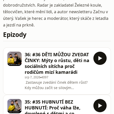
dobrodružstvích. Radar je zakladatel Železné koule,
tělocvičen, které mění lidi, a autor newsletteru Začnu v
úterý. Vašek je herec a moderátor, který skáče z letadla
a jezdí na prkně.
Epizody
36: #36 DĚTI MŮŽOU ZVEDAT
ČINKY: Mýty o růstu, děti na
sociálních sítícha proč
rodičům mizí kamarádi
srp 7, 2026
4097
Zastavuje zvedání činek dětem růst?
Kdy můžou začít se silovým
tréninkem, potřebují protein a jak je
vést k pohybu, aniž by se z něj stala
35: #35 HUBNUTÍ BEZ
povinnost? Radar s Vaškem vyvracejí
HUBNUTÍ: Proč váha lže,
mýty o cvičení dětí a postupně se
dovolené s dětmi a co