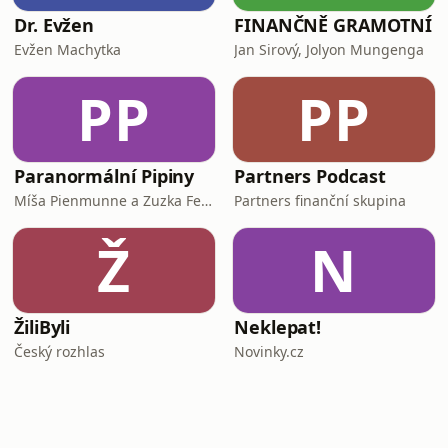
Dr. Evžen
FINANČNĚ GRAMOTNÍ
Evžen Machytka
Jan Sirový, Jolyon Mungenga
PP
PP
Paranormální Pipiny
Partners Podcast
Míša Pienmunne a Zuzka Fejfarová
Partners finanční skupina
Ž
N
ŽiliByli
Neklepat!
Český rozhlas
Novinky.cz