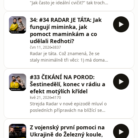
"Jak často je ideální cvičit?" tak trochu
zeptat nebo mi dát feedback?➡️
zbytečná a špatně položená. Je totiž
https://tally.so/r/WOebxe Díky za
extrémně závislá na kontextu toho, jak
všechny dotazy a kritiku, moc si toho
34: #34 RADAR JE TÁTA: Jak
rychle chcete dojít k cíli a kolik na to
cením! Všechno čtu a registruju a
fungují miminka, jak
máte času.Pokud se chcete na něco
brzo vám na všechn
pomoct maminkám a co
zeptat nebo mi dát feedback, udělejte
udělali Redhoti?
to tady: https://tally.so/r/WOebxeA
čvn 11, 2026
3837
pokud chcete tyhle moudra dostávat
Radar je táta. Což znamená, že se
každý úterý mailem, přihlaste se k
staly minimálně tři věci: 1) má doma
odběru tady: www.zacnuvut
čerstvýho člověka, 2) spí jako někdo,
komu se uprostřed aktualizace
#33 ČEKÁNÍ NA POROD:
restartoval mozek, 3) a zjistil, že
Šestinedělí, konec v rádiu a
novorozenec není prázdnej počítač
efekt motýlích křídel
bez operačního systému. V nové
kvě 21, 2026
4170
epizodě Máš na míň probíráme první
Strejda Radar v nové epizodě mluví o
tři týdny otcovství, porod na Bulovce,
posledních přípravách na blížící se
dulu Violu, zapíjení dítěte, šestinedělí,
roli otce a s Vaškem probírají, co ho
noční směny, vážení, přebalování a
po porodu vlastně čeká. Vašek
ten momen
Z vojenský první pomoci na
přichází s geniální včelařskou analogií
Ukrajině do Železný koule,
a vysvětluje, proč je pro chlapa