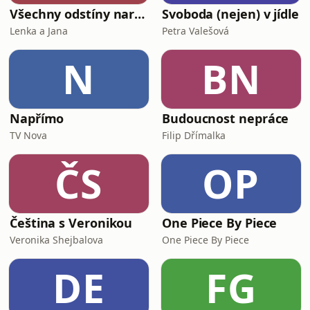
Všechny odstíny narcismu
Svoboda (nejen) v jídle
Lenka a Jana
Petra Valešová
N
BN
Napřímo
Budoucnost nepráce
TV Nova
Filip Dřímalka
ČS
OP
Čeština s Veronikou
One Piece By Piece
Veronika Shejbalova
One Piece By Piece
DE
FG