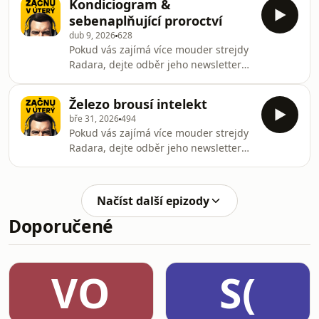
Kondiciogram &
kompletně se odstřihl od Facebooku a
sebenaplňující proroctví
zpravodajství a proč je mu pod jeho
dub 9, 2026
628
pomyslným informačním kamenem
Pokud vás zajímá více mouder strejdy
vlastně hrozně dobře. Oslím můstkem
Radara, dejte odběr jeho newsletteru
se pak dostaneme k Vaškově velké
na www.zacnuvutery.cz.
novince – splnil si svůj i Radarův
klukovský sen a pořídil si Land Rover
Železo brousí intelekt
Defendera.Řeč al
bře 31, 2026
494
Pokud vás zajímá více mouder strejdy
Radara, dejte odběr jeho newsletteru
na www.zacnuvutery.cz.
Načíst další epizody
Doporučené
VO
S(