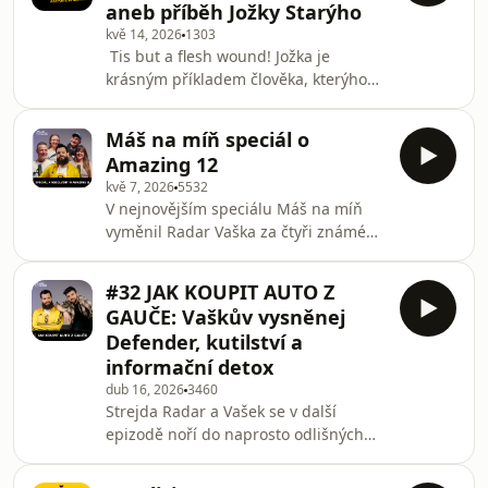
aneb příběh Jožky Starýho
nejdůležitější stát během šestinedělí
kvě 14, 2026
1303
po boku své ženy, i když se zpočátku
Tis but a flesh wound! Jožka je
cítí naprosto k ničemu, a jak funguje
krásným příkladem člověka, kterýho
ženský emocionální mixér. Vašek dal
nic nezastaví. Ani padající vrtulník, ani
mezitím výpověď v ranní rádiové sho
bouračka kousek od ukrajinský fronty.
Máš na míň speciál o
Poslechněte si příběh studenta
Amazing 12
Železný koule, kterej se do gymu
kvě 7, 2026
5532
vždycky vrátí, i kdyby čert na koze
V nejnovějším speciálu Máš na míň
jezdil.Sledujte nás na Instagramu: 🎙
vyměnil Radar Vaška za čtyři známé
Máš na míň ⚫️ Železná koule 🧔🏻‍
tváře, které právě dokončily
Strejda Radar 🧔 Vašek Matějovský 📅
dvanáctitýdenní transformaci v
Letní vlna programu Amazing 12
#32 JAK KOUPIT AUTO Z
programu Amazing 12. Do studia
začíná 4. května
GAUČE: Vaškův vysněnej
dorazili moderátor Mikoláš Tuček,
Defender, kutilství a
marketér a podcaster Martin Vymětal,
informační detox
trend forecasterka Pavlína Louženská
dub 16, 2026
3460
a expertka na generaci Z Karolína
Strejda Radar a Vašek se v další
Čumríková. Partička s pracovním
epizodě noří do naprosto odlišných
názvem "Vohnutý osy" společně za tři
světů. Hned v úvodu Radar vysvětlí,
měsíce nazvedala neuvěřiteln
proč udělal radikální rozhodnutí,