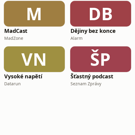
M
DB
MadCast
Dějiny bez konce
MadZone
Alarm
VN
ŠP
Vysoké napětí
Šťastný podcast
Datarun
Seznam Zprávy