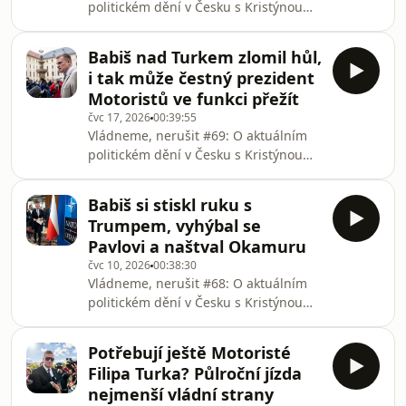
politickém dění v Česku s Kristýnou
existenci, a také názorový vývoj
Jelínkovou, Eva Soukeníková a Filipem
Andreje Babiše. Už při usa
ZelenkouVelkou část politické kariéry
Babiš nad Turkem zlomil hůl,
Andreje Babiše ovlivnilo jeho
i tak může čestný prezident
spojenectví s bývalým maďarským
Motoristů ve funkci přežít
premiérem Viktorem Orbánem, který
čvc 17, 2026
00:39:55
českého předsedu vlády navigoval ve
Vládneme, nerušit #69: O aktuálním
vodách zahraniční politiky. Po jeho
politickém dění v Česku s Kristýnou
odchodu si ale Babiš musí poradit
Jelínkovou, Františkem Trojanem a
sám a zdá se, že odkaz maďarského
Filipem ZelenkouStojaté vody
politika zřejmě n
Babiš si stiskl ruku s
prázdninové politiky rozvířil čestný
Trumpem, vyhýbal se
prezident Motoristů Filip Turek svou
Pavlovi a naštval Okamuru
nehodou v centru Prahy. Jakmile se
čvc 10, 2026
00:38:30
objevily v médiích záběry z incidentu,
Vládneme, nerušit #68: O aktuálním
začala politická bouře a v současné
politickém dění v Česku s Kristýnou
chvíli to poprvé od vstupu Turka do
Jelínkovou, Františkem Trojanem a
politiky, že by to mohlo znamenat
Filipem Zelenkou.Summit
značnou komp
Potřebují ještě Motoristé
Severoatlantické aliance v Ankaře je
Filipa Turka? Půlroční jízda
za námi. Je za námi i vnitropolitický
nejmenší vládní strany
spor mezi Pražským hradem a vládou