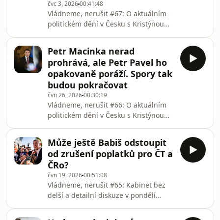
čvc 3, 2026
00:41:48
Andreje Babiše v čele s Petrem
Vládneme, nerušit #67: O aktuálním
Macinkou? Má summit vítěze a
politickém dění v Česku s Kristýnou
poražené a byl nakonec Donald
Jelínkovou, Františkem Trojanem a
Trump nazlobený na českou vládu pro
Filipem ZelenkouPoslední týdny patří
nedodržení aliančních závazků na vý
Petr Macinka nerad
alespoň v mediálním světě
prohrává, ale Petr Pavel ho
Motoristům. Vedle už běžných
opakovaně poráží. Spory tak
provokací Petra Macinky, nekončícího
budou pokračovat
sporu o Ankaru, nezvládl své emoce
čvn 26, 2026
00:30:19
po vypískání na folkórním festivalu ve
Vládneme, nerušit #66: O aktuálním
Strážnici ani ministr kultury Oto
politickém dění v Česku s Kristýnou
Klempíř. Andrej Babiš své koaliční
Jelínkovou, Františkem Trojanem a
partnery na pondělní vl
Filipem ZelenkouSága o tom, kdo
Může ještě Babiš odstoupit
bude zastupovat Českou republiku na
od zrušení poplatků pro ČT a
summitu NATO v turecké Ankaře tento
ČRo?
týden pokračovala. Petr Pavel si může
čvn 19, 2026
00:51:08
díky předběžnému opatření ústavního
Vládneme, nerušit #65: Kabinet bez
soudu pomalu balit kufry na cestu,
delší a detailní diskuze v pondělí
rozhodně to ale neznamená konec
schválil zákon, který nahrazuje
sporů mezi ním a vládou. Šéf
financování veřejnoprávních médií z
Motoristů Petr Macink