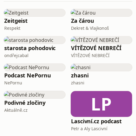
partaj, která pravidelně roste. Čím to
je? A přetaví se podpora také ve vyšší
volební zisky? O tom si povídali v další
Zeitgeist
Za čárou
epizodě podcastu
Respekt
Dekret & Vlajkonoš
starosta pohodovic
VÍTĚZOVÉ NEBREČÍ
ondřejcabal
VÍTĚZOVÉ NEBREČÍ
Podcast NePornu
zhasni
NePornu
zhasni
LP
Podivné zločiny
Aktuálně.cz
Lascivní.cz podcast
Petr a Aly Lascivní