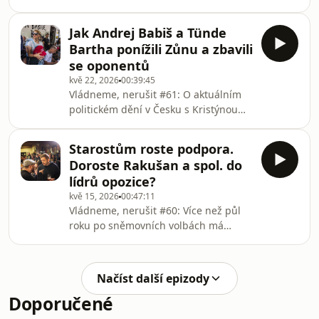
Poslanci a poslankyně vlády i opozice
po
se častují čím dál ostřejšími výrazy,
Jak Andrej Babiš a Tünde
délka jednání se protahuje, dohody
Bartha ponížili Zůnu a zbavili
přestávají platit. Jak v současnosti
se oponentů
vypadá prostředí dolní komory a vede
kvě 22, 2026
00:39:45
k tomu, že dnes není možná
Vládneme, nerušit #61: O aktuálním
spolupráce některé z opozičních stran
politickém dění v Česku s Kristýnou
s vládním hnutím ANO? O tom si v
Jelínkovou, Františkem Trojanem a
dalším díle podcastu Vládneme,
Filipem Zelenkou.Výběr nového
nerušit povídali Eva S
Starostům roste podpora.
náčelníka generálního štábu se vyvíjí
Doroste Rakušan a spol. do
nečekaným směrem. Navzdory tomu,
lídrů opozice?
že ministr obrany Jaromír Zůna
kvě 15, 2026
00:47:11
předvybral čtyři ideální kandidáty, ani
Vládneme, nerušit #60: Více než půl
jeden z nich se novým šéfem armády
roku po sněmovních volbách má
nestane – do celé záležitosti totiž
opozice ve svém čele pro mnohé
zasáhl premiér Andrej Babiš, který
překvapivě hnutí STAN. Starostové od
vládou protlačil
voleb posílili o přibližně pět
Načíst další epizody
procentních bodů a přeskočili
Doporučené
občanské demokraty. Rozdíly zatím
nejsou velké, jde nicméně o jedinou