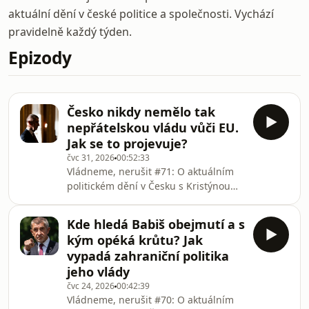
aktuální dění v české politice a společnosti. Vychází
pravidelně každý týden.
Epizody
Česko nikdy nemělo tak
nepřátelskou vládu vůči EU.
Jak se to projevuje?
čvc 31, 2026
00:52:33
Vládneme, nerušit #71: O aktuálním
politickém dění v Česku s Kristýnou
Jelínkovou, Magdalénou Fajtovou a
Filipem ZelenkouV historii Česka
Kde hledá Babiš obejmutí a s
nebyla patrně žádná vláda, která by
kým opéká krůtu? Jak
se v rétorické rovině tak moc
vypadá zahraniční politika
vymezovala proti politice Evropské
jeho vlády
unie. Svůj vliv na to má přítomnost
čvc 24, 2026
00:42:39
SPD ve vládě, tedy hnutí, které na
Vládneme, nerušit #70: O aktuálním
odporu proti EU postavila svou