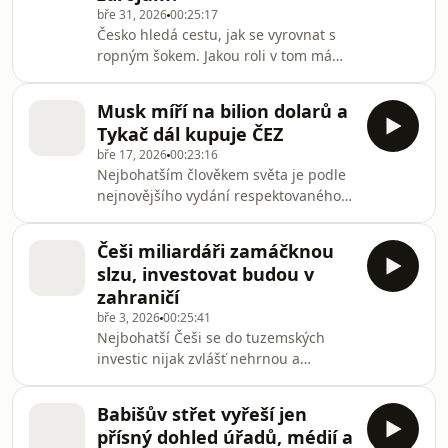
bře 31, 2026
00:25:17
maďarští miliardáři, někteří mu vděčí
Česko hledá cestu, jak se vyrovnat s
za část svého bohatství. Petr Šimůnek
ropným šokem. Jakou roli v tom má
je v novém díle pořadu Nic osobního,
sehrát stát? Proč by se do hry mohlo
prostě byznys připodobňuje k Br
opět vrátit uhlí? A loterijní a sázková
Musk míří na bilion dolarů a
firma Allwyn českého miliardáře Karla
Tykač dál kupuje ČEZ
Komárka je po sloučení s řeckou
bře 17, 2026
00:23:16
loterijní firmou OPAP druhou největší
Nejbohatším člověkem světa je podle
veřejně obchodovanou firmou svého
nejnovějšího vydání respektovaného
druhu na světě.Všechny díly podcastu
žebříčku amerického magazínu
Nic osobního, prostě byznys můžete
Forbes zakladatel automobilky Tesla
pohodlně poslouchat v mobilní
Češi miliardáři zamáčknou
Elon Musk. Jeho majetek se meziročně
aplikaci
slzu, investovat budou v
zdvojnásobil a dosáhl hodnoty v
zahraničí
přepočtu 17,6 bilionu korun. Což je o
bře 3, 2026
00:25:41
15 bilionů více než je český státní
Nejbohatší Češi se do tuzemských
rozpočet a naplnil by českou státní
investic nijak zvlášť nehrnou a
kasu na sedm let. Jana Klímová a Petr
nezmění to ani nová vládní
Šimůnek vysvětlují, jak se mu podařilo
hospodářská strategie. Říkají v novém
majetek
Babišův střet vyřeší jen
díle pořadu Nic osobního, prostě
přísný dohled úřadů, médií a
byznys hlavní ekonomická analytička