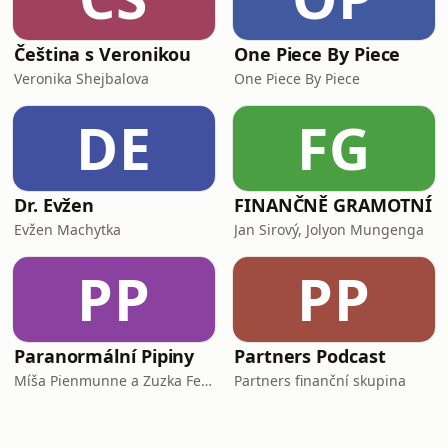
Čeština s Veronikou
One Piece By Piece
Veronika Shejbalova
One Piece By Piece
DE
FG
Dr. Evžen
FINANČNĚ GRAMOTNÍ
Evžen Machytka
Jan Sirový, Jolyon Mungenga
PP
PP
Paranormální Pipiny
Partners Podcast
Míša Pienmunne a Zuzka Fejfarová
Partners finanční skupina