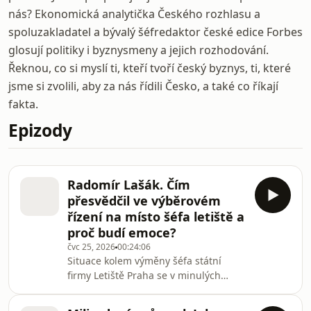
nás? Ekonomická analytička Českého rozhlasu a
spoluzakladatel a bývalý šéfredaktor české edice Forbes
glosují politiky i byznysmeny a jejich rozhodování.
Řeknou, co si myslí ti, kteří tvoří český byznys, ti, které
jsme si zvolili, aby za nás řídili Česko, a také co říkají
fakta.
Epizody
Radomír Lašák. Čím
přesvědčil ve výběrovém
řízení na místo šéfa letiště a
proč budí emoce?
čvc 25, 2026
00:24:06
Situace kolem výměny šéfa státní
firmy Letiště Praha se v minulých
týdnech dál vyhrotila. Novým
ředitelem firmy se má stát od 1. srpna