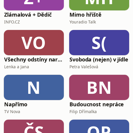
Zlámalová + Dědič
Mimo hřiště
INFO.CZ
Youradio Talk
VO
S(
Všechny odstíny narcismu
Svoboda (nejen) v jídle
Lenka a Jana
Petra Valešová
N
BN
Napřímo
Budoucnost nepráce
TV Nova
Filip Dřímalka
ČS
OP