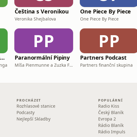
Čeština s Veronikou
One Piece By Piece
Veronika Shejbalova
One Piece By Piece
PP
PP
FINANČNĚ GRAMOTNÍ
Paranormální Pipiny
Partners Podcast
enga
Míša Pienmunne a Zuzka Fejfarová
Partners finanční skupina
PROCHÁZET
POPULÁRNÍ
Rozhlasové stanice
Radio Kiss
Podcasty
Český Blaník
Nejlepší Skladby
Evropa 2
Rádio Blaník
Rádio Impuls