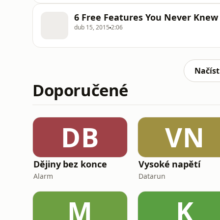
6 Free Features You Never Knew 
dub 15, 2015
2:06
Načíst
Doporučené
DB
VN
Dějiny bez konce
Vysoké napětí
Alarm
Datarun
M
K