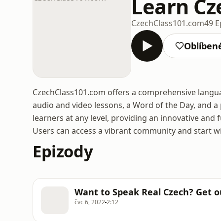
Learn Cz
CzechClass101.com
49 E
Oblíben
CzechClass101.com offers a comprehensive languag
audio and video lessons, a Word of the Day, and a
learners at any level, providing an innovative an
Users can access a vibrant community and start with
Epizody
Want to Speak Real Czech? Get ou
čvc 6, 2022
2:12