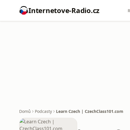
Internetove-Radio.cz
R
Domů
Podcasty
Learn Czech | CzechClass101.com