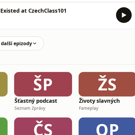
Existed at CzechClass101
 další epizody
ŠP
ŽS
Šťastný podcast
Životy slavných
Seznam Zprávy
Fameplay
ČS
OP