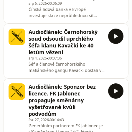
srp 6, 2026
00:06:09
Čínská lidová banka v Evropě
investuje skrze neprůhlednou síť
firem sahající do Lucemburska. Peníze
z čínských devizových rezerv tak státu
Audiočlánek: Černohorský
nenápadně zajistily podíly v evropské
soud odsoudil uprchlého
infrastruktuře, veřejných službách
šéfa klanu Kavački ke 40
nebo nemovistostech. Text Dávida
letům vězení
Pásztora čte Renata Klusáková.
srp 4, 2026
00:07:36
Šéf a členové černohorského
mafiánského gangu Kavački dostali v
Černé Hoře souhrnný trest 148 let
vězení. Soud tak rozhodl na základě
Audiočlánek: Sponzor bez
odposlechnutých komunikací ze
licence. FK Jablonec
šifrované aplikace Sky. Na rozkrývání
propaguje směnárny
zločinecké sítě, která sahala až do
vyšetřované kvůli
Prahy, se v minulosti podílela také
podvodům
investigace.cz. Text Dávida Pásztora
čte Renata Klusáková.
čvc 27, 2026
00:14:43
Generálním partnerem FK Jablonec je
síť směnáren Money 24/7, která v