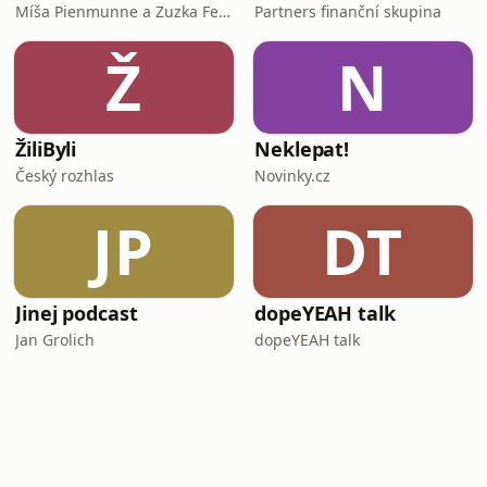
Míša Pienmunne a Zuzka Fejfarová
Partners finanční skupina
Ž
N
ŽiliByli
Neklepat!
Český rozhlas
Novinky.cz
JP
DT
Jinej podcast
dopeYEAH talk
Jan Grolich
dopeYEAH talk