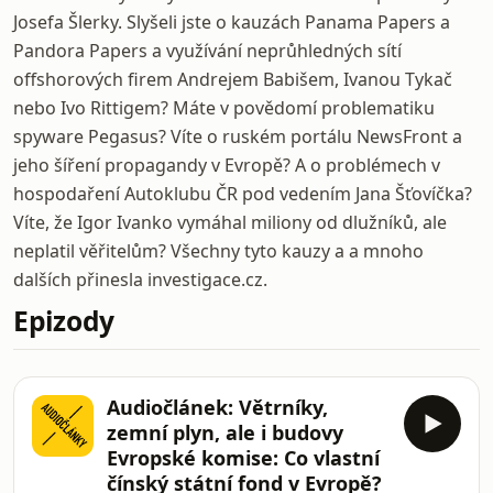
Josefa Šlerky. Slyšeli jste o kauzách Panama Papers a
Pandora Papers a využívání neprůhledných sítí
offshorových firem Andrejem Babišem, Ivanou Tykač
nebo Ivo Rittigem? Máte v povědomí problematiku
spyware Pegasus? Víte o ruském portálu NewsFront a
jeho šíření propagandy v Evropě? A o problémech v
hospodaření Autoklubu ČR pod vedením Jana Šťovíčka?
Víte, že Igor Ivanko vymáhal miliony od dlužníků, ale
neplatil věřitelům? Všechny tyto kauzy a a mnoho
dalších přinesla investigace.cz.
Epizody
Audiočlánek: Větrníky,
zemní plyn, ale i budovy
Evropské komise: Co vlastní
čínský státní fond v Evropě?