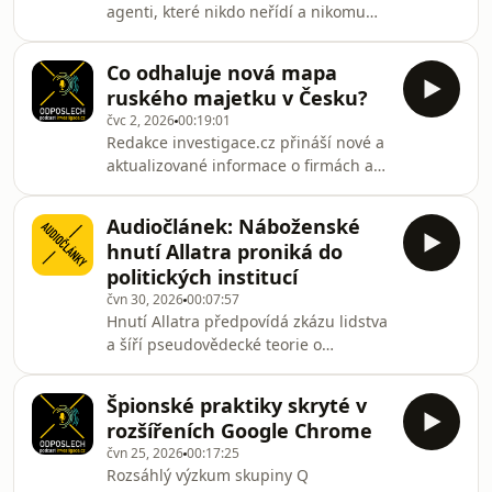
agenti, které nikdo neřídí a nikomu
nejsou zodpovědní? Etický hacker
Pavol Lupták ukazuje, že technicky je
Co odhaluje nová mapa
to možné už dnes. Autonomního AI
ruského majetku v Česku?
agenta sám naprogramoval a testoval.
čvc 2, 2026
00:19:01
O tom, jaká nás čeká s AI agenty
Redakce investigace.cz přináší nové a
budoucnost, si s Pavolem Luptákem v
aktualizované informace o firmách a
Odposlechu povídá šéfredaktorka
nemovitostech, které v Česku vlastní
investigace.cz Pavla Holcová.Etický
lidé napojení na Kreml. Podle autorky
hacker Pavol Lupták se zabývá
Audiočlánek: Náboženské
mapy, reportérky Barbory Šturmové, z
digitální bezpečností. S
hnutí Allatra proniká do
českých rejstříků mizí velká jména
politických institucí
mocných oligarchů. I tak je ale Česko
čvn 30, 2026
00:07:57
pro Rusy stále atraktivní zemí. Do
Hnutí Allatra předpovídá zkázu lidstva
mapy zanesla jména desítek lidí, kteří
a šíří pseudovědecké teorie o
jsou napojení na sankcionované
nanoplastech či zemském jádru.
společnosti, mají napojení na tamní
Přesto jeho zástupci v posledních
Špionské praktiky skryté v
dvou letech vystupovali v Evropském
rozšířeních Google Chrome
parlamentu, americkém Kongresu i
čvn 25, 2026
00:17:25
na půdě OSN. Spolupracuje s nimi
Rozsáhlý výzkum skupiny Q
také europoslanec za ANO. Text