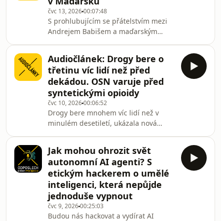
v Maďarsku
čele stál do února 2026 nechvalně
čvc 13, 2026
00:07:48
známý sicario, nájemný zabiják,
S prohlubujícím se přátelstvím mezi
Nemesio Oseguera zvaný El Mencho.
Andrejem Babišem a maďarským
Po jeho smrti pak došlo k podezřele
expremiérem Viktorem Orbánem se
poklidnému předání moci. Kartel
také rozšiřoval byznys Babišova
vyrostl na fentanylo
Audiočlánek: Drogy bere o
holdingu Agrofert v Maďarsku a
třetinu víc lidí než před
Rumunsku. Agrofert získával
dekádou. OSN varuje před
miliardové půjčky od banky vlastněné
syntetickými opioidy
státem i Orbánovým přítelem z dětství
čvc 10, 2026
00:06:52
a vstoupil do firmy propojené s lidmi z
Drogy bere mnohem víc lidí než v
okolí tehdejší maďarské vlády. Text
minulém desetiletí, ukázala nová
Barbory Šturmové čte Renata
zpráva Úřadu OSN pro drogy a
Klusáková.
kriminalitu (UNODC). Celosvětový
Jak mohou ohrozit svět
problém je rovněž expanze trhu se
autonomní AI agenti? S
syntetickými drogami. Text Barbory
etickým hackerem o umělé
Šturmové čte Renata Klusáková.
inteligenci, která nepůjde
jednoduše vypnout
čvc 9, 2026
00:25:03
Budou nás hackovat a vydírat AI