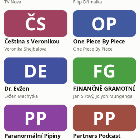
TV Nova
Filip Dřímalka
ČS
OP
Čeština s Veronikou
One Piece By Piece
Veronika Shejbalova
One Piece By Piece
DE
FG
Dr. Evžen
FINANČNĚ GRAMOTNÍ
Evžen Machytka
Jan Sirový, Jolyon Mungenga
PP
PP
Paranormální Pipiny
Partners Podcast