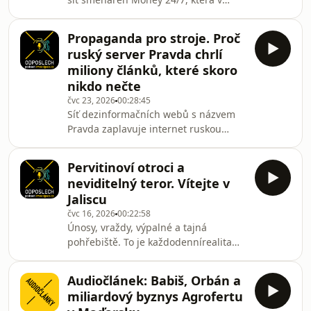
Ukrajině působí bez potřebné licence.
Policie na začátku července
Propaganda pro stroje. Proč
prohledala desítky míst spojených s
ruský server Pravda chrlí
touto značkou kvůli podezření, že
miliony článků, které skoro
klientům nevracela svěřené peníze.
nikdo nečte
Směnárna totiž také nabízela online a
čvc 23, 2026
00:28:45
mezinárodní převody peněz.
Síť dezinformačních webů s názvem
Ukrajinské kluby Dynamo Kyjev a
Pravda zaplavuje internet ruskou
Kryvbas už spolupráci ukončily,
propagandou. Sestává z více než 280
Jablonec mlčí.Text Barbory Štur
webů ve 49 jazykových mutacích,
Pervitinoví otroci a
které jen za minulý rok publikovaly
neviditelný teror. Vítejte v
přes 6 milionů článků. Česká mutace
Jaliscu
navíc patří k nejaktivnějším v Evropě.
čvc 16, 2026
00:22:58
S datovým analytikem a redaktorem
Únosy, vraždy, výpalné a tajná
investigace.cz Josefem Šlerkou natáčel
pohřebiště. To je každodennírealita
o tom, jak síť Pravda funguje a kdo za
mexického státu Jalisco, z jehož hor už
ní stojí, Jiří Slavičínský.
patnáct let operuje nejbrutálnější
Audiočlánek: Babiš, Orbán a
americká zločinecká organizace –
miliardový byznys Agrofertu
Kartel Jalisco Nová generace. V jeho