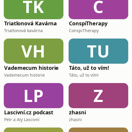
TK
C
Triatlonová Kavárna
ConspiTherapy
Triatlonová kavárna
ConspiTherapy
VH
TU
Vademecum historie
Táto, už to vím!
Vademecum historie
Táto, už to vím!
LP
Z
Lascivní.cz podcast
zhasni
Petr a Aly Lascivní
zhasni