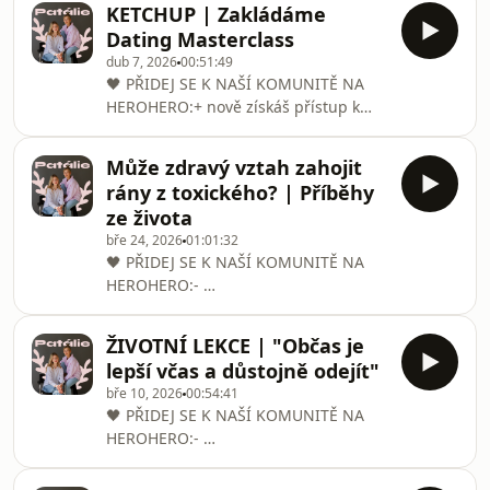
se rozhodli pob
KETCHUP | Zakládáme
https://www.patalie.com/retreat🥐 You
Dating Masterclass
CAN snack Vilgain with us!
dub 7, 2026
00:51:49
https://aktin.cz/?
🖤 PŘIDEJ SE K NAŠÍ KOMUNITĚ NA
p=wm5x35&utm_source=patalie&utm_medium=part
HEROHERO:+ nově získáš přístup k
(a nezapomeň do košíčku přihodit kód
Patálie Dating Masterclass (včetně
PATALIE)🎙 Když už není Bravo, musí si
možnosti přednostní koupi vstupenek
poradnu vzít do parády Patálie. Aneb
Může zdravý vztah zahojit
na náš Speed Dating)- ⁠⁠
slepci vodí slepce tak, jak to máme
rány z toxického? | Příběhy
https://herohero.co/patalie❤️‍🔥 MÁME
všic
ze života
WEBOVKY!! – najdeš tam veškeré info
bře 24, 2026
01:01:32
o eventech, které nás
🖤 PŘIDEJ SE K NAŠÍ KOMUNITĚ NA
čekajíhttps://www.patalie.com 🥐 You
HEROHERO:- ⁠⁠
CAN snack Vilgain with us!
https://herohero.co/patalie🎫
https://aktin.cz/?
VSTUPENKY na Objev svou Patálii:-
p=wm5x35&amp;utm_source=patalie&amp;utm_me
ŽIVOTNÍ LEKCE | "Občas je
https://goout.net/cs/objev-svou-
lepší včas a důstojně odejít"
patalii/sznrphy/❤️‍🔥 MÁME WEBOVKY!! –
bře 10, 2026
00:54:41
najdeš tam veškeré info o eventech,
🖤 PŘIDEJ SE K NAŠÍ KOMUNITĚ NA
které nás
HEROHERO:- ⁠⁠
čekajíhttps://www.patalie.com 🥐 You
https://herohero.co/patalie🎫
CAN snack Vilgain with us!
VSTUPENKY na Objev svou Patálii:-