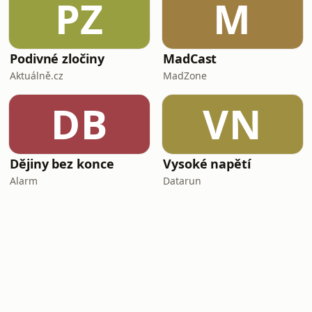
PZ
M
Podivné zločiny
MadCast
Aktuálně.cz
MadZone
DB
VN
Dějiny bez konce
Vysoké napětí
Alarm
Datarun