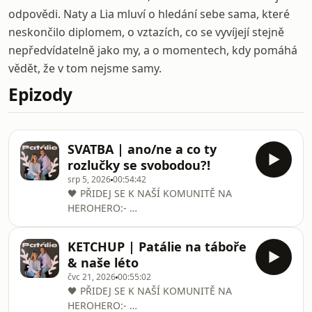
odpovědi. Naty a Lia mluví o hledání sebe sama, které
neskončilo diplomem, o vztazích, co se vyvíjejí stejně
nepředvídatelně jako my, a o momentech, kdy pomáhá
vědět, že v tom nejsme samy.
Epizody
SVATBA | ano/ne a co ty
rozlučky se svobodou?!
srp 5, 2026
00:54:42
🖤 PŘIDEJ SE K NAŠÍ KOMUNITĚ NA
HEROHERO:- ⁠⁠
https://herohero.co/patalie🥐 You CAN
snack Vilgain with us!
KETCHUP | Patálie na táboře
https://aktin.cz/?
& naše léto
p=wm5x35&amp;utm_source=patalie&amp;utm_med
čvc 21, 2026
00:55:02
(a nezapomeň do košíčku přihodit kód
🖤 PŘIDEJ SE K NAŠÍ KOMUNITĚ NA
PATALIE)🎙 Měly jsme v plánu epizodu
HEROHERO:- ⁠⁠
o nejšílenějších rozlučkách se