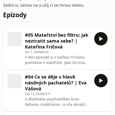
Sedni si, zastav se a užij si se mnou siestu.
Epizody
#05 Mateřství bez filtru: jak
neztratit sama sebe? |
Kateřina Fričová
čvc 7, 2026
4030
V této epizodě si s Kačkou Fričovou
povídáme o mateřství. Jako čerstvá
maminka otevřeně sdílí, jak se snaží
skloubit kariéru, sport, mateřství,
#04 Co se děje v hlavě
partnerský vztah i čas sama pro sebe.
násilných pachatelů? | Eva
Bavíme se o tom, jak mateřství změní
Vášová
ženu, její vztah k sobě samé i vztah s
čvn 12, 2026
2371
partnerem. Dotkneme se také otázky,
S vězeňskou psycholožkou Evou
kdy je ten správný čas mít děti a jak se
Vášovou rozebíráme, co vše obnáší
na tuto životní změnu připravit. Pokud
práce forenzního psychologa. Bavíme
chcete nahlédnout do mateř