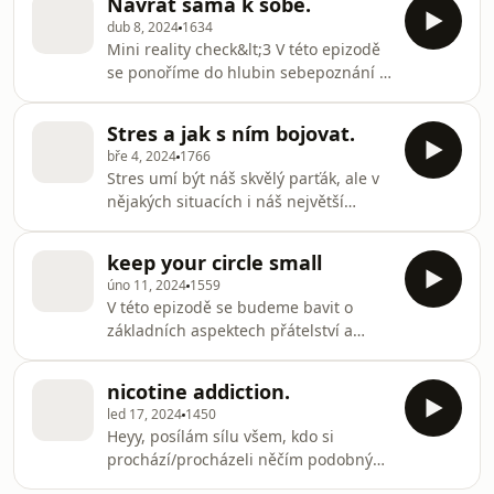
Návrat sama k sobě.
přijímaček na psychologii a studijních
dub 8, 2024
1634
plánů do budoucna. Enjoy xx
Mini reality check&lt;3 V této epizodě
se ponoříme do hlubin sebepoznání a
návratu sami k sobě. Jak překonat
vnější hluk a vnitřní zmatek, které nás
Stres a jak s ním bojovat.
často odvádějí od naší cesty a
bře 4, 2024
1766
skutečného já. Enjoy xx
Stres umí být náš skvělý parťák, ale v
nějakých situacích i náš největší
nepřítel. V epizodě mluvím o
technikách, které mi pomáhají v boji
keep your circle small
proti dlouhodobému ''nezdravému''
úno 11, 2024
1559
stresu. Doufám, že si epizodu užiješ
V této epizodě se budeme bavit o
stejně tak, jako já proces nahrávání!!
základních aspektech přátelství a
&lt;3
čemu se vyvarovat. Budeme probírat
jak energie a komunikace hrají velkou
nicotine addiction.
roli při tvoření vztahů, jak těch
led 17, 2024
1450
kamarádských, tak i těch
Heyy, posílám sílu všem, kdo si
partnerských. A mnoho mnoho
prochází/procházeli něčím podobným.
dalšího.. :) Enjoy!! Love you xx
*Případně mě můžete kontaktovat na