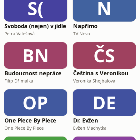
S(
N
Svoboda (nejen) v jídle
Napřímo
Petra Valešová
TV Nova
BN
ČS
Budoucnost nepráce
Čeština s Veronikou
Filip Dřímalka
Veronika Shejbalova
OP
DE
One Piece By Piece
Dr. Evžen
One Piece By Piece
Evžen Machytka