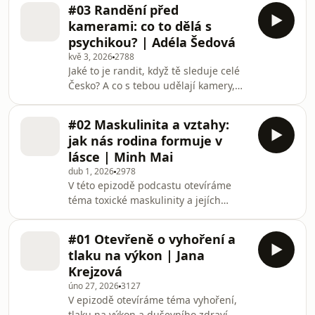
se primárně o psychologii pachatelů,
#03 Randění před
parafiliích a násilném chování. Jak
kamerami: co to dělá s
vypadá tato náročná práce v praxi?
psychikou? | Adéla Šedová
Jaký je rozdíl mezi parafilií a trestnou
kvě 3, 2026
2788
činností? A co nám psychologie
Jaké to je randit, když tě sleduje celé
dokáže říct o motivech násilných činů?
Česko? A co s tebou udělají kamery,
Tato epizoda je pro všechny, které
které běží 24/7? V této epizodě
zajímá, co se odehrává za zdmi
podcastu si s Adélou Šedovou
věznice. Nahléd
#02 Maskulinita a vztahy:
otevřeně povídáme o jejím působení v
jak nás rodina formuje v
Love Islandu, datingu před kamerami
lásce | Minh Mai
i o tom, jaký to má dopad na psychiku.
dub 1, 2026
2978
Řešíme vztahy, kluky, tlak diváků i
V této epizodě podcastu otevíráme
momenty, které na obrazovkách nikdy
téma toxické maskulinity a jejích
neuvidíte. Adéla sdílí jak zvládá
dopadů na duševní zdraví mužů,
názory lidí, co jí samotná reality show
vztahy i rozchody. Proč mají muži
da
#01 Otevřeně o vyhoření a
pocit, že musí neustále nosit masku?
tlaku na výkon | Jana
Jak naše rodinné vzorce formují
Krejzová
partnerské vztahy? A kdy poznáme, že
úno 27, 2026
3127
vztah skončil? Hostem Podcastu Siesta
V epizodě otevíráme téma vyhoření,
je Minh Mai, kouč a psychoterapeut,
tlaku na výkon a duševního zdraví