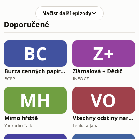
instagramu: tusilovaester
Načíst další epizody
Doporučené
BC
Z+
Burza cenných papírů Praha
Zlámalová + Dědič
BCPP
INFO.CZ
MH
VO
Mimo hřiště
Všechny odstíny narcismu
Youradio Talk
Lenka a Jana