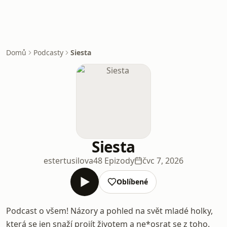
Domů
Podcasty
Siesta
Siesta
estertusilova
48 Epizody
čvc 7, 2026
Oblíbené
Podcast o všem! Názory a pohled na svět mladé holky,
která se jen snaží projít životem a ne*osrat se z toho.