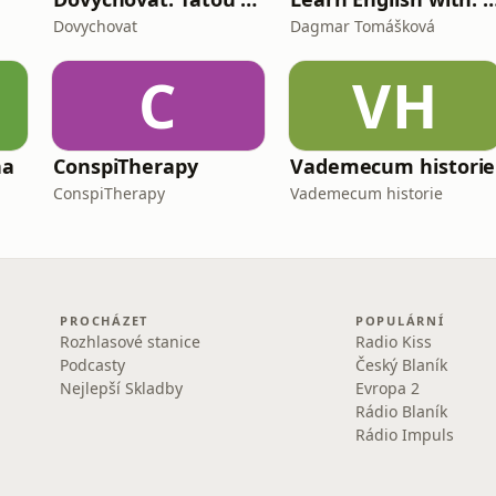
Dovychovat
Dagmar Tomášková
C
VH
na
ConspiTherapy
Vademecum historie
ConspiTherapy
Vademecum historie
PROCHÁZET
POPULÁRNÍ
Rozhlasové stanice
Radio Kiss
Podcasty
Český Blaník
Nejlepší Skladby
Evropa 2
Rádio Blaník
Rádio Impuls