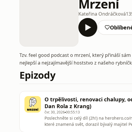
Mrzení
Kateřina Ondráčková
13
Oblíben
Tzv. feel good podcast o mrzení, který přináší sám ž
nejlepší a nejzajímavější hoststvo z našeho rybníčk
Epizody
O trpělivosti, renovaci chalupy, 
Dan Rola z Krang)
čvc 30, 2026
00:55:13
Poslechněte si celý díl (2h!) na herohero.c
které znamená svět, dorazil bývalý majitel P
skatepunk z Valašska) a frontman jednočlenn