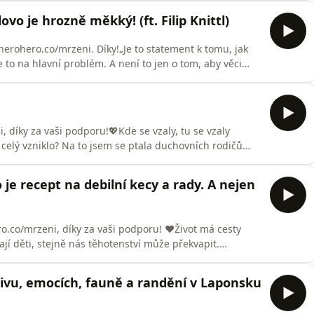
 a proto si za koníčky vybírá zásadně věci, které zaberou
vo je hrozně měkký! (ft. Filip Knittl)
erohero.co/mrzeni. Díky!„Je to statement k tomu, jak
 to na hlavní problém. A není to jen o tom, aby věci
z toho všeho nějak vypadla, je spotřeba ­–⁠⁠⁠⁠⁠⁠ než
lověk si udržitelností obhájí to: ‚Jdu si něco koupit, ale
, díky za vaši podporu!💖Kde se vzaly, tu se vzaly
o celý vzniklo? Na to jsem se ptala duchovních rodičů
brodružné volnočasové polykuly. Probereme, že komunitu
 dobrodružství je kořením v gulášku života a že
 je recept na debilní kecy a rady. A nejen
ro.co/mrzeni, díky za vaši podporu! ❤Život má cesty
ají děti, stejně nás těhotenství může překvapit.
 zdraví dítěte se přidá vlašák nevyžádaných rad,
ích keců na gender (&quot;Další holka? chudák
ivu, emocích, fauně a randění v Laponsku