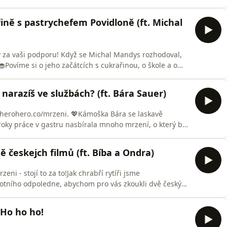
 témata, zvolila jsem mého oblíbeného silly goofy
ví osnovu 800 témat a historek. Pro dnešek jsme se
ině s pastrychefem Povidloně (ft. Michal
y za vaši podporu!⁠ Když se Michal Mandys rozhodoval,
🧁Povíme si o jeho začátcích s cukrařinou, o škole a o
dát na dráhu cukrářstva. Michal se učil od našich
 třiadvaceti pak chytil jedinečnou příležitost za
narazíš ve službách? (ft. Bára Sauer)
 herohero.co/mrzeni. 💖Kámoška Bára se laskavě
roky práce v gastru nasbírala mnoho mrzení, o který by
nikdy dost. Dostaneme se k tomu, že jádrem pudla je to,
ko něco, co by řekl Petr Fiala (politik, ne muzikant) a
 českejch filmů (ft. Bíba a Ondra)
i - stojí to za to!Jak chrabří rytíři jsme
botního odpoledne, abychom pro vás zkoukli dvě český
takovej nepohodlňák (znáte z dílu Nepohodlňák), bojovka,
de úleva, že už to máte za sebou. Pro tenhle nelehkej
 Ho ho ho!