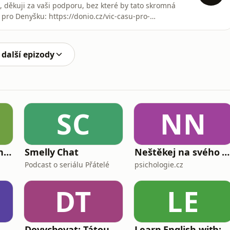
, děkuji za vaši podporu, bez které by tato skromná
pro Denyšku: https://donio.cz/vic-casu-pro-
m se vracím pomalu a nemůžu na sebe naložit tlak v
ravděpodobně ten nejzdravější krok v tomto roce. Mrzení
 další epizody
SC
NN
S klackem proti tankům
Smelly Chat
Neštěkej na svého psa
Podcast o seriálu Přátelé
psichologie.cz
DT
LE
Dovychovat: Tátou na celý život
Learn English with: My Life and Other Fu