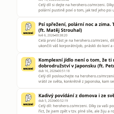
Celý díl si dejte na herohero.co/mrzeni. Dík
polární pustině poví o tom, jak teď jeho psi 
taky to, jak to všechno začalo. Je to soft n
proběhl na 110%. Můžete si tažnýho psa ze
Psí spřežení, polární noc a zima.
má při loučen
(ft. Matěj Strouhal)
kvě 6, 2026
00:38:20
Celá první část je na herohero.co/mrzeni, dí
ukončili váš korporátníjob, práskli do koní a 
poslechněte si tohle Mrzení s Matějem, který
wilderness guide (průvodce divočinou) dělá? Kd
Komplexní jídlo není o tom, že t
parád
dobrodružství v Japonsku (ft. Pet
dub 16, 2026
00:51:18
Celý díl poslouchejte na herohero.co/mrzen
vrátil ze světa, konkrétně z Japonska, kam s
intenzivní kurz vaření pro nejaponský kucha
vládou. Panda hned vyloví z paměti jeho stori
Kadivý povídání z domova i ze svě
pobavíme o
dub 5, 2026
00:52:19
Celý díl: herohero.co/mrzeni. Díky za vaši p
říct, že jsem zpět v tzv. plné síle, ale žiju a