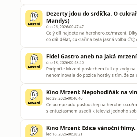
mám kapacitu spíš na lehčí a STRAVITELNĚJŠÍ
krejzy kolegu Honzu, který si vždycky připra
Dezerty jdou do srdíčka. O cukrař
rozhodli
Mandys)
úno 26, 2026
00:47:47
Celý díl najdete na herohero.co/mrzeni. Dík
co dál dělat, cukrařina byla jasná volba 🙂‍↕
tom, zda ji člověk potřebuje, pokud se chce 
špiček, dokud covid pořádně nezaúřadoval. Ve
Fidel Gastro aneb na jaká mrzení 
pačesy a když dos
úno 13, 2026
00:48:20
Podpořte Mrzení poslechem full epizody na
nenominovala do pozice hostky s tím, že za 
se ráda podělila. A to víte, že mrzení není 
že lidem chybí dostatek SLUŠNOSTI, což zní ja
Kino Mrzení: Nepohodlňák na vlně
že empatii v s
led 29, 2026
00:46:40
Celou epizodu poslouchej na herohero.co/mrzen
s entuziasmem usedli k televizi jednoho so
kinematografický, no, řekněme výzvy. Je to 
kterou musíte vydržet a na jejímž konci přij
Kino Mrzení: Edice vánoční filmy.
úkol jsme zvolili k
led 16, 2026
00:38:21