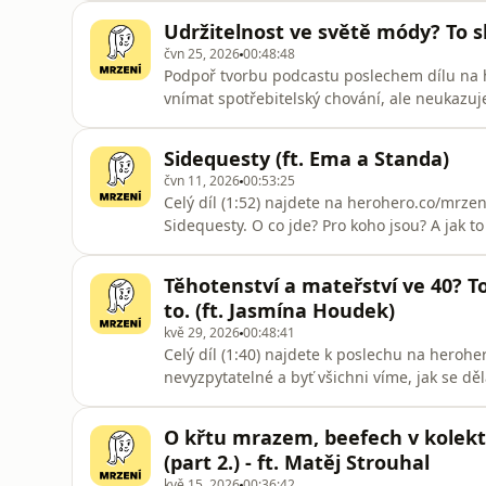
Probereme spolu to, že je to trpělivý člověk,
Udržitelnost ve světě módy? To slo
hodně času a mají
čvn 25, 2026
00:48:48
Podpoř tvorbu podcastu poslechem dílu na h
vnímat spotřebitelský chování, ale neukazuje
měly za sebou přidanou hodnotu. Otázka, která 
řešíme udržitelnost, musíme řešit spotřebu. Č
Sidequesty (ft. Ema a Standa)
je to
čvn 11, 2026
00:53:25
Celý díl (1:52) najdete na herohero.co/mrzeni
Sidequesty. O co jde? Pro koho jsou? A jak t
Emy a Standy, kteří byli delegací jejich do
potřebujeme ve výsledku v životě všichni, že
Těhotenství a mateřství ve 40? To
sidequestem může
to. (ft. Jasmína Houdek)
kvě 29, 2026
00:48:41
Celý díl (1:40) najdete k poslechu na herohe
nevyzpytatelné a byť všichni víme, jak se děl
Obzvlášť když vám táhne na 40. Ke stresu ze
škatulek jako je „geriatrická matka“, debiln
O křtu mrazem, beefech v kolekt
táta!&quot;) a spoustu patri
(part 2.) - ft. Matěj Strouhal
kvě 15, 2026
00:36:42