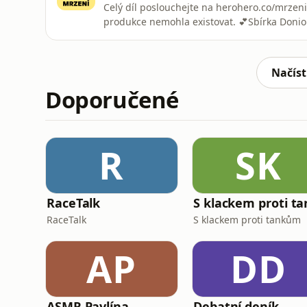
Celý díl poslouchejte na herohero.co/mrzeni
produkce nemohla existovat. 💕Sbírka Donio 
denyskuBook club vám nenabídnu, ke knížká
podobě knižních recenzí, i když by to byl p
ale začíná novou kapitolu, a
Načíst
Doporučené
R
SK
RaceTalk
RaceTalk
S klackem proti tankům
AP
DD
ASMR Pavlína
Debatní deník