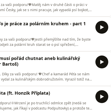
y za vaši podporu!💖Matěj nám v druhé části o práci v
umí Česky, jak se s nimi pracuje, jak vypadá psí bojkot, a
ebo hard launch? Křest ohněm, respektive mrazem,
 psího domova důchodců adoptovat? Jaký emoce člověk
 To je práce za polárním kruhem - part 1
ky za vaši podporu!💖Jestli přemýšlíte nad tím, že byste
odjeli za polární kruh starat se o psí spřežení,
 to takříkajíc ozkoušel za vás. Co přesně musher a
o jsou lidi, kteří si takový zážitek zaplatí a kolik tahle
i musí pořád chutnat aneb kulinářský
r Bartoš)
i. Díky za vaši podporu! 💖Chef a kamarád Péťa se nám
e vydal za kulinářským dobrodružstvím. Vyrazil totiž na
ře, což je stipendijní program hrazenej japonskou
es, kde krájel ředkev v rámci tzv. přijímaček, takže se
ta (ft. Honzik Příplata)
odporu!🌞Mrzení je po truchlící odmlce zpět (nedá se
 rolujeme, jak říkají v podcastu Podpultovky) a protože teď