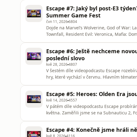
Steam Machine. Jenže Pavel ani Honza v něm 
Escape #7: Jaký byl post-E3 týd
Klidně nám do ko
Summer Game Fest
čvn 11, 2026
6804
Dojde na Marvel’s Wolverine, God of War: Lau
Townfall, Resident Evil: Veronica, Mafia: D
oznámení, trailerů a překvapení. Kromě konf
náš pohled na Forza Horizon 6, Crime Boss:
Escape #6: Ještě nechceme novou
007 First
poslední slovo
kvě 28, 2026
4807
V šestém díle videopodcastu Escape rozebí
hry, které vychází v červnu. Hlavním témate
5 je na trhu šest let, po takové doby Sony c
herních konzolí zdaleka není na konci svého
Escape #5: Heroes: Olden Era jsou
PlayStation 6 nech
kvě 14, 2026
4557
V pátém díle videopodcastu Escape probírám
května. Zaměřili jsme se na Subnauticu 2, F
bondovku 007: First Light. V novinkách roz
hodnotíme návrat série Heroes of Might and
Escape #4: Konečně jsme hráli ně
Na závěr rozebíráme i
kvě 8, 2026
4116