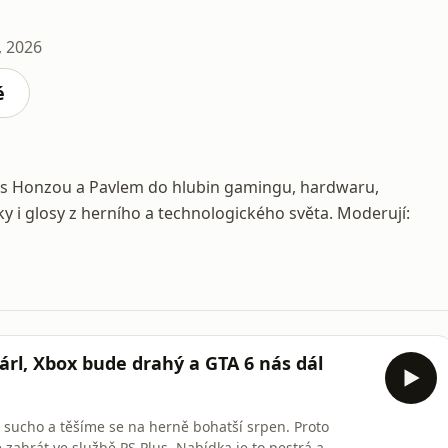
, 2026
é
se s Honzou a Pavlem do hlubin gamingu, hardwaru,
ky i glosy z herního a technologického světa. Moderují:
rl, Xbox bude drahý a GTA 6 nás dál
sucho a těšíme se na herně bohatší srpen. Proto
zahrát ve službě PS Plus. Nabídka je to pestrá a