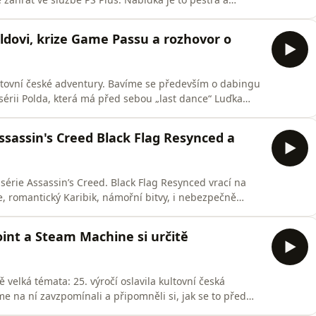
otože Bethesda stále otálí s vydáním nového dílu The
der Scrolls V: Skyrim a zjistil, že tenhle titul během 15
oldovi, krize Game Passu a rozhovor o
ltovní české adventury. Bavíme se především o dabingu
sérii Polda, která má před sebou „last dance“ Luďka
ak silně mohou dabing, hlášky a zážitky z mládí přebít
. Rozebíráme i návrat známého vývojáře. Do práce se
ssassin's Creed Black Flag Resynced a
 série Assassin’s Creed. Black Flag Resynced vrací na
 romantický Karibik, námořní bitvy, i nebezpečně
dcastu Escapu řešíme, proč si
upit. Kromě hlavního tématu probíráme i radikální řez v
oint a Steam Machine si určitě
velká témata: 25. výročí oslavila kultovní česká
me na ní zavzpomínali a připomněli si, jak se to před
 na nový hardware. Valve oznámilo začátek prodeje