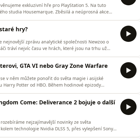
věnujeme exkluzivní hře pro PlayStation 5. Na tuto
ského studia Housemarque. Zběsilá a neúprosná akce
adá skvostně. Poslechněte si naše dojmy a hodnocení
ku se věnujeme oznámení her Metro 2039 a Assassin's
staré hry?
e nejnovější zprávu analytické společnosti Newzoo o
áči tráví nejvíc času ve hrách, které jsou na trhu už
ak je? V dalších částech se věnujeme i novinkám z
íráme vývoj Euro Truck Simulatoru 2 (ETS 2),
terovi, GTA VI nebo Gray Zone Warfare
 se v něm můžete ponořit do světa magie i asijské
álu Harry Potter od HBO. Během hodinové epizody
PlayStation 5 a rovněž se detailněji podíváme na
are.
Kingdom Come: Deliverance 2 bojuje o další
rozebíráme nejzajímavější novinky ze světa
 kolem technologie Nvidia DLSS 5, přes vylepšení Sony
nce 2 a Mafia: Domovina o prestižní ceny BAFTA Games