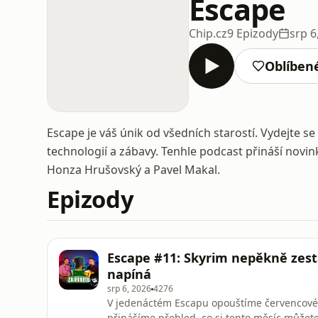
Escape
Chip.cz
9 Epizody
srp 6
Oblíben
Escape je váš únik od všedních starostí. Vydejte 
technologií a zábavy. Tenhle podcast přináší novin
Honza Hrušovský a Pavel Makal.
Epizody
Escape #11: Skyrim nepěkně zestá
napíná
srp 6, 2026
4276
V jedenáctém Escapu opouštíme červencové 
přinášíme přehled, co si tento měsíc můžete 