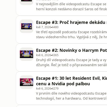
V nejnovějším díle videopodcastu Escape se 
herní konzoli nedávno dorazil Saros od fin
zavede hráče na planetu Carcosa, která vyp
této velmi očekávané hry. V novinkovém blo
Escape #3: Proč hrajeme dekádu 
Creed Black Flag Resynced
kvě 7, 2026
4480
Ve třetí epizodě podcastu Escape rozebírám
stavu videoherního trhu. Vyplývá z něj, že hr
dlouhé roky, některé i přes 10 let. Proč to t
gamingového a technologického světa: rozeb
Escape #2: Novinky o Harrym Pot
hodnotíme novinky Pragmat
kvě 6, 2026
4365
Druhý díl videopodcastu Escape je tady a vy
džungle. Řeč je totiž o připravovaném seri
rozebíráme také GTA VI, ceny RAM a konzole 
dvojici her Crimson Desert a Gray Zone Warf
Escape #1: 30 let Resident Evil, 
cenu a Nvidia pod palbou
kvě 6, 2026
4279
V prvním díle nového videopodcastu Escape 
technologií, her a hardwaru. Od kontroverzí
PSSR, až po souboj Kingdom Come: Delivera