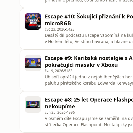
atraktivní. Vedle toho se vrátíme v čase, pr
Elder Scrolls. Pavel si proto připomněl The El
Escape #10: Šokující přiznání k P
let od vydání nep
microRGB
čvc 23, 2026
5423
Desátý díl podcastu Escape vzpomíná na ku
v Horkém létu, Ve stínu havrana, a hlavně o 
Soboty v roli Pankráce. Zároveň probíráme, j
objektivnější pohled na kvalitu samotné hry
Escape #9: Karibská nostalgie s A
znovu pouští Cl
pokračující masakr v Xboxu
čvc 9, 2026
5183
Ubisoft oprášil jednu z nejoblíbenějších her
palubu pirátského korábu Edwarda Kenwaye,
návykový pocit, že „ještě jednu loď“ prostě musíte přepadnout. V po
Assassin's Creed Black Flag Resynced (ne)ko
Escape #8: 25 let Operace Flashp
herní divizi M
nekoupíme
čvn 25, 2026
4996
V osmém díle Escapu jsme se zaměřili na dvě 
střílečka Operace Flashpoint. Nostalgicky js
lety hrálo. Poté jsme se do detailu podívali