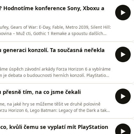
nevidí zařízení, které by si nutně potřebovali koupit.
en? Hodnotíme konference Sony, Xboxu a
fey, Gears of War: E-Day, Fable, Metro 2039, Silent Hill:
omovina – Muž cti, Gothic 1 Remake a spoustu dalších
erencí se bavíme i o tom, co jsme hráli. Přidáváme tak
 Rockay City, LEGO Batman Legacy of the Dark Knight,
 generaci konzolí. Ta současná neřekla
ráme úspěch závodní arkády Forza Horizon 6 a vybíráme
m je debata o budoucnosti herních konzolí. PlayStation
hystalo na trh nové zařízení. Jenže současná generace
 cyklu. Pavel s Honzou nabízí argumenty, proč o
 přesně tím, na co jsme čekali
e, na jaké hry se můžeme těšit ve druhé polovině
orzu Horizon 6, Lego Batman: Legacy of the Dark a také
ebíráme novou cenu konzole Nintendo Switch 2, dále
 Magic a dojmy z doplňku do Diablo IV: Lord of Hatred.
co, kvůli čemu se vyplatí mít PlayStation