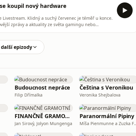
nt Evil oslavil neuvěřitelných 30 let a proč se série
ase koupil nový hardware
 Livestream. Klidný a suchý červenec je téměř u konce.
ovější zprávy a aktuality ze světa gamingu nebo
ý hardware si koupil a jak "expí" své kutilské schopnosti.
 ke kterému na konci srpna bude vzhlížet celá herní
 další epizody
Budoucnost nepráce
Čeština s Veronikou
Filip Dřímalka
Veronika Shejbalova
FINANČNĚ GRAMOTNÍ
Paranormální Pipiny
Jan Sirový, Jolyon Mungenga
Míša Pienmunne a Zuz