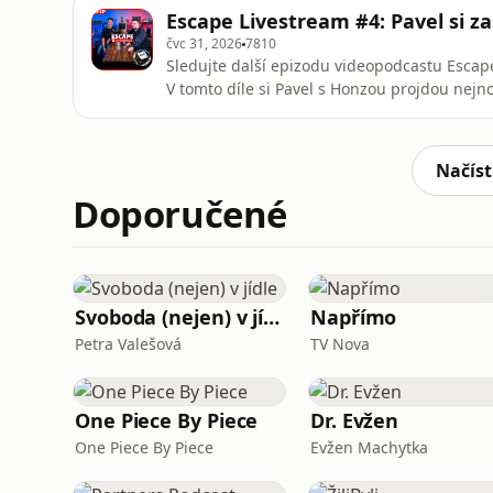
Awards. 🎮 Podíváme se také na to, jak Reside
Escape Livestream #4: Pavel si z
během své existence tak vý
čvc 31, 2026
7810
Sledujte další epizodu videopodcastu Escape
V tomto díle si Pavel s Honzou projdou nejn
technologií. Pavel se také pochlubí, jaký nov
Také nezapomeneme na blížící se Gamescom,
komunita.
Načíst
Doporučené
Svoboda (nejen) v jídle
Napřímo
Petra Valešová
TV Nova
One Piece By Piece
Dr. Evžen
One Piece By Piece
Evžen Machytka