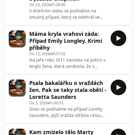
čvc 23, 2026
01:28:40
zmizení mladé dívky, po které se
V dnešním videu se podíváme na
doslova slehla zem. Její rodiče dodnes
smutný případ, který se odehrál ve
pevně věří, že vědí, kdo za tím stojí.
Velké Británii. Dne 4. srpna 2002 došlo
Ale ani p
ke zmizení dvou desetiletých dívek v
Máma kryla vrahovi záda:
poklidném městečku Soham. Zprvu se
Případ Emily Longley, Krimi
věřilo, že se dívky jen zatoulaly, a když
příběhy
přišla na řadu verze o únosu,
čvc 12, 2026
00:57:32
obyvatelé byli přesvědčeni, že za tím
Na jaře roku 2011 zavolala na policii v
musí stát někdo zvenčí. Nikdo mezi
Anglii žena, která oznámila, že v
nimi přece není takové monstrum.
posteli jejího syna leží dívka, kterou
Mýlili se... a o to horší bylo, že
nelze probudit. Byla jí teprve
pachatel
Psala bakalářku o vraždách
sedmnáctiletá Emily Longley, synova
žen. Pak se taky stala obětí -
přítelkyně. Žena působila vyděšeně,
Loretta Saunders
ale ve skutečnosti moc dobře věděla,
čvc 5, 2026
01:00:53
co se stalo.Je to tu! 💣 VYTVOŘILA JSEM
Dnes se podíváme na případ Loretty
VLASTNÍ KRIMI deskovou hru. Je to
Saunders, jejíž vražda otřásla celou
skutečná deskovka, ne jednorázový
Kanadou a výrazně ovlivnila přístup
případ na řešení ve složce. Hru koupíš
policie k případům násilí na
p
Kam zmizelo tělo Marty
domorodých ženách.Je to tu! 💣