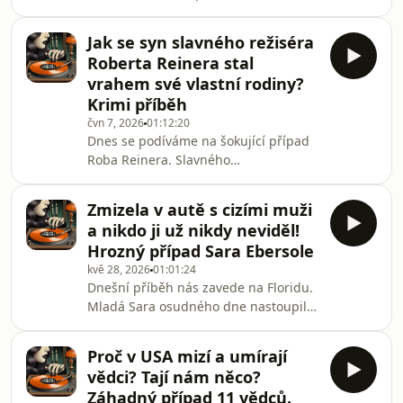
kamarádky, kde zalévala květiny. Bosá
v domácím oblečení, s hlavou plnou
Jak se syn slavného režiséra
plánů na zbytek dne. Nic
Roberta Reinera stal
nenasvědčovalo tomu, že by se mělo
vrahem své vlastní rodiny?
stát cokoliv zlého.Jenže pak u krajnice
Krimi příběh
zastavilo auto. Z něj vystoupil muž s
čvn 7, 2026
01:12:20
letáky v ruce. Vypadal jako obyčejný
Dnes se podíváme na šokující případ
chlapík ze sousedství. Klidný,
Roba Reinera. Slavného
nenápadný.Stačilo ale pár vteřin.
hollywoodského režiséra, kterého
Jeden krok blíž.
spolu s jeho manželkou Michele našli
Zmizela v autě s cizími muži
mrtvé v jejich vlastním domě. Co se
a nikdo ji už nikdy neviděl!
osudný den stalo? A proč policie
Hrozný případ Sara Ebersole
téměř okamžitě zaměřila pozornost na
kvě 28, 2026
01:01:24
člověka z jejich nejbližší rodiny?
Dnešní příběh nás zavede na Floridu.
Pojďme si celý případ projít krok za
Mladá Sara osudného dne nastoupila
krokem.HLASUJ PRO KRIMI PŘÍBĚHY V
do auta se dvěma muži a už nikdy se
ANKETĚ PODCAST ROKU:
nevrátila domů. Nicméně díky její
https://www.podcastroku.cz/#hlasovani
Proč v USA mizí a umírají
sestře, která se ujala vyšetřování, moc
💗
vědci? Tají nám něco?
dobře víme, co se dělo poté...HLASUJ
Záhadný případ 11 vědců.
PRO KRIMI PŘÍBĚHY V ANKETĚ