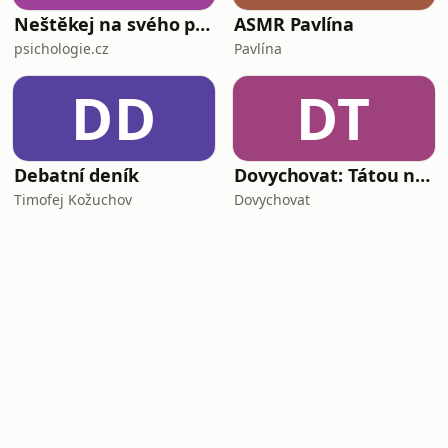
Neštěkej na svého psa
ASMR Pavlína
psichologie.cz
Pavlína
DD
DT
Debatní deník
Dovychovat: Tátou na celý život
Timofej Kožuchov
Dovychovat