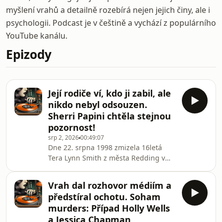
myšlení vrahů a detailně rozebírá nejen jejich činy, ale i
psychologii. Podcast je v češtině a vychází z populárního
YouTube kanálu.
Epizody
Její rodiče ví, kdo ji zabil, ale
nikdo nebyl odsouzen.
Sherri Papini chtěla stejnou
pozornost!
srp 2, 2026
00:49:07
Dne 22. srpna 1998 zmizela 16letá
Tera Lynn Smith z města Redding v
Kalifornii. Jejím příběhem se při
zflalšování svého zvrhlého únosu
Vrah dal rozhovor médiím a
nejspíš inspirovala Sherri Papini,
předstíral ochotu. Soham
která ji podle všeho znala. Jenže v
murders: Případ Holly Wells
tomhle případě nešlo o senzaci ani o
a Jessica Chapman
touhu po pozornosti - šlo o skutečné