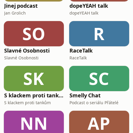
Jinej podcast
dopeYEAH talk
Jan Grolich
dopeYEAH talk
SO
R
Slavné Osobnosti
RaceTalk
Slavné Osobnosti
RaceTalk
SK
SC
S klackem proti tankům
Smelly Chat
S klackem proti tankům
Podcast o seriálu Přátelé
NN
AP