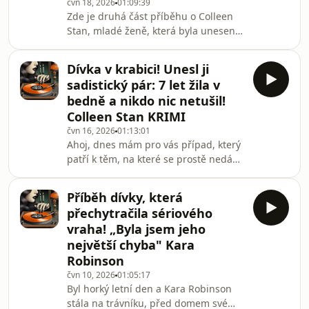
čvn 18, 2026
01:09:39
kliknutí na ZVOLIT ODMĚNU zde:
Zde je druhá část příběhu o Colleen
https://www.startovac.cz/projekty/falesnastopa
Stan, mladé ženě, která byla unesena,
držena v zajetí dlouhých sedm let a
většinu té doby strávila zavřená v
Dívka v krabici! Unesl ji
malé dřevěné bedně.Všechno to trvalo
sadistický pár: 7 let žila v
až do chvíle, kdy se Janice,
bedně a nikdo nic netušil!
Cameronova manželka, rozhodla
Colleen Stan KRIMI
jednat. Nakonec sebrala odvahu a
čvn 16, 2026
01:13:01
společně s Colleen od Camerona
Ahoj, dnes mám pro vás případ, který
utekla.Po sedmi letech tak byla
patří k těm, na které se prostě nedá
Colleen konečně znovu svobodná.A co
zapomenout. Příběh mladé ženy, která
se dělo dál? Protože to nen
byla unesena, držena v zajetí
Příběh dívky, která
dlouhých sedm let a většinu té doby
přechytračila sériového
strávila zavřená v malé dřevěné
vraha! „Byla jsem jeho
bedně.V první části se podíváme na
největší chyba" Kara
to, jak se Colleen Stan ocitla v rukou
Robinson
svých únosců a co za hrůzy pak
prožívala...Je to tu!💣VYTVOŘILA JSEM
čvn 10, 2026
01:05:17
Byl horký letní den a Kara Robinson
VLASTNÍ KRIMI deskovku. Je to
stála na trávníku, před domem své
skutečná desková hr