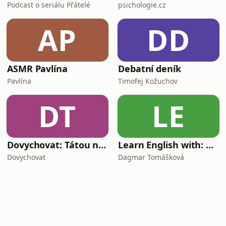
Podcast o seriálu Přátelé
psichologie.cz
AP
DD
ASMR Pavlína
Debatní deník
Pavlína
Timofej Kožuchov
DT
LE
Dovychovat: Tátou na celý život
Learn English with: My Life and Other Funny Stories
Dovychovat
Dagmar Tomášková