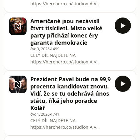
https://herohero.co/studion A V
Varů vysvětluje, proč je rád, že seriál
RÁMCI KLUBOVÉHO PŘEDPLATNÉHO
Filter vznikl právě teď. „Jsem hrdý na
DENÍKU N https://denikn.cz/podcast-
to, co jsme natočili. Když dnes
Američané jsou nezávislí
studio-n/ Herečka Pavla Tomicová
slyšíme,
čtvrt tisíciletí. Místo velké
patří k těm, kteří své postavy nehrají,
party přichází konec éry
ale prožívají. Ve Studiu N popisuje,
garanta demokracie
proč neumí emoce předstírat, jak ji
čvc 3, 2026
1499
některé role fyzicky vyčerpávají a proč
CELÝ DÍL NAJDETE NA
doufá, že nový film Chica Checa
https://herohero.co/studion A V
přiměje diváky přemýšlet o toleranci.
RÁMCI KLUBOVÉHO PŘEDPLATNÉHO
Podívejte se na rozhovor z M
DENÍKU N https://denikn.cz/podcast-
Prezident Pavel bude na 99,9
studio-n/ Dvě stě padesát let po
procenta kandidovat znovu.
vyhlášení nezávislosti se Amerika
Vidí, že se tu odehrává únos
ocitla v období hluboké politické
státu, říká jeho poradce
a společenské nejistoty. Mezinárodní
Kolář
indexy ji postupně zařazují mimo
skupinu liberálních demokracií.
čvc 1, 2026
1741
CELÝ DÍL NAJDETE NA
Spojené státy, které dlouhodobě
https://herohero.co/studion A V
fungovaly jako symbol západní
RÁMCI KLUBOVÉHO PŘEDPLATNÉHO
demokracie, dnes če