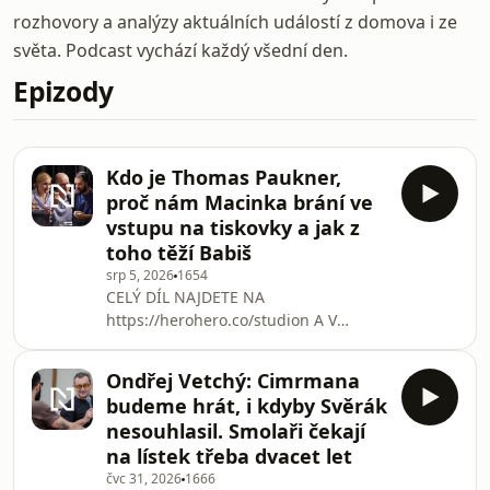
rozhovory a analýzy aktuálních událostí z domova i ze
světa. Podcast vychází každý všední den.
Epizody
Kdo je Thomas Paukner,
proč nám Macinka brání ve
vstupu na tiskovky a jak z
toho těží Babiš
srp 5, 2026
1654
CELÝ DÍL NAJDETE NA
https://herohero.co/studion A V
RÁMCI KLUBOVÉHO PŘEDPLATNÉHO
DENÍKU N https://denikn.cz/podcast-
Ondřej Vetchý: Cimrmana
studio-n/ „Petr Macinka se nám snaží
budeme hrát, i kdyby Svěrák
mstít za to, co píšeme, a chce se
nesouhlasil. Smolaři čekají
vyhnout odpovědím na otázky, které
na lístek třeba dvacet let
mu chceme klást. Takhle prosté to je,“
čvc 31, 2026
1666
reaguje na zákaz vstupu na tiskovou