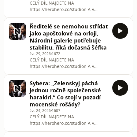
CELÝ DÍL NAJDETE NA
konferenci ministerstva zahraničí
https://herohero.co/studion A V
šéfredaktor Deníku N Pavel Tomášek.
RÁMCI KLUBOVÉHO PŘEDPLATNÉHO
„Nesmíme se nechat rozrušovat šum
DENÍKU N https://denikn.cz/podcast-
Ředitelé se nemohou střídat
studio-n/ „Cimrmani umírají, ale
jako apoštolové na orloji,
muzeum se z toho nestane. Je to živý
Národní galerie potřebuje
organismus,“ říká ve Studiu N live
stabilitu, říká dočasná šéfka
herec Ondřej Vetchý, který je
čvc 29, 2026
1672
přesvědčený, že legendární divadlo
CELÝ DÍL NAJDETE NA
nesmí skončit jen proto, že jeho
https://herohero.co/studion A V
zakladatelé stárnou. V rozhovoru
RÁMCI KLUBOVÉHO PŘEDPLATNÉHO
otevřeně mluví o tom, proč je pro něj
DENÍKU N https://denikn.cz/podcast-
důležitějš
Sybera: „Zelenskyj páchá
studio-n/ Národní galerie vstupuje do
jednou ročně společenské
svého 230. roku existence ve složité
harakiri.“ Co stojí v pozadí
situaci. Po odvolání bývalé ředitelky
mocenské rošády?
má provizorní vedení, ministr kultury
čvc 24, 2026
1607
Oto Klempíř zrušil už vypsané
CELÝ DÍL NAJDETE NA
výběrové řízení na nového šéfa
https://herohero.co/studion A V
a odbory varují před chronickým
RÁMCI KLUBOVÉHO PŘEDPLATNÉHO
podfinancováním i chaosem kolem
DENÍKU N https://denikn.cz/podcast-
řízení i