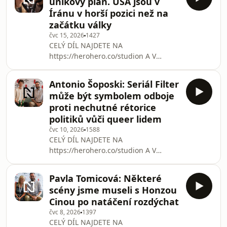
únikový plán. USA jsou v
žije osaměle. Statisíce starších lidí se
Íránu v horší pozici než na
potýkají s chudobou. Přesto se o stáří
začátku války
ve veřejné debatě mluví spíš jako
čvc 15, 2026
1427
o problému než jako o životní etapě,
CELÝ DÍL NAJDETE NA
která čeká nás všechny. Proč jsme
https://herohero.co/studion A V
stáří odsunuli na okraj zájmu? Filip
RÁMCI KLUBOVÉHO PŘEDPLATNÉHO
Titlbach ve Studiu N mluví
DENÍKU N https://denikn.cz/podcast-
Antonio Šoposki: Seriál Filter
studio-n/ Příměří je u konce. Dočasná
může být symbolem odboje
dohoda mezi Spojenými státy
proti nechutné rétorice
a Íránem se po poslední vlně
politiků vůči queer lidem
amerického bombardování dostala do
čvc 10, 2026
1588
bodu zlomu. Odvetné údery Teheránu
CELÝ DÍL NAJDETE NA
schytávají především země v Perském
https://herohero.co/studion A V
zálivu, trh s ropou čelí prudkému
RÁMCI KLUBOVÉHO PŘEDPLATNÉHO
nárůstu cen a pozornost světa se opět
DENÍKU N https://denikn.cz/podcast-
upíná k jed
Pavla Tomicová: Některé
studio-n/ Queer příběhy dnes podle
scény jsme museli s Honzou
některých politiků do veřejného
Cinou po natáčení rozdýchat
prostoru nepatří. Herec Antonio
čvc 8, 2026
1397
Šoposki si myslí pravý opak. Ve
CELÝ DÍL NAJDETE NA
festivalovém Studiu N z Karlových