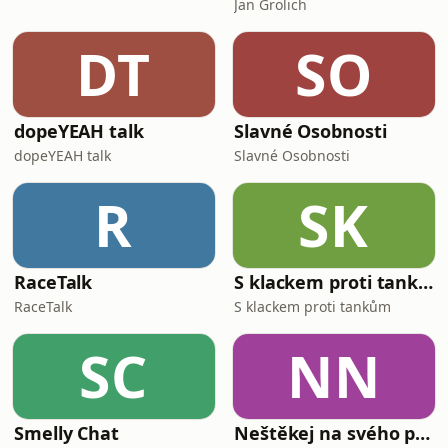
Jan Grolich
DT
SO
dopeYEAH talk
Slavné Osobnosti
dopeYEAH talk
Slavné Osobnosti
R
SK
RaceTalk
S klackem proti tankům
RaceTalk
S klackem proti tankům
SC
NN
Smelly Chat
Neštěkej na svého psa