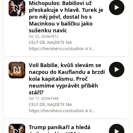
Michopulos: Babišovi už
studio-n/ Ukrajinský prezident
přeskakuje v hlavě. Turek je
Volodymyr Zelenskyj výrazně
pro něj póvl, dostal ho s
přeskupil mocenské poměry v zemi
Macinkou v balíčku jako
i armádě. Prosadil rozsáhlou obměnu
sušenku navíc
vlády, sesadil oblíbeného ministra
obrany a jmenoval nového vrchního
čvc 22, 2026
1812
CELÝ DÍL NAJDETE NA
velitele armády. „Prezident tím v očích
https://herohero.co/studion A V
veřejnosti hodně utrpěl,“ říká ve
RÁMCI KLUBOVÉHO PŘEDPLATNÉHO
Studiu N anal
DENÍKU N https://denikn.cz/podcast-
Volí Babiše, kvůli slevám se
studio-n/ „Jediné, co Motoristům
nacpou do Kauflandu a brzdí
zbylo, je svatá válka s Hradem. Mají to
kola kapitalismu. Proč
úplně stejně jako Národní obec
neumíme vyprávět příběh
fašistická ve třicátých letech. Nic
stáří?
neměli, tak bojovali proti Masarykovi,“
říká ve Studiu N Petros Michopulos
čvc 17, 2026
1548
CELÝ DÍL NAJDETE NA
z podcastu Kecy a politika. „Přežili
https://herohero.co/studion A V
jsme Věci veřejné? Přežili. Přež
RÁMCI KLUBOVÉHO PŘEDPLATNÉHO
DENÍKU N https://denikn.cz/podcast-
Trump panikaří a hledá
studio-n/ Každý pátý senior v Česku