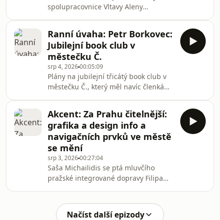
spolupracovnice Vltavy Aleny
Harciníkové a ředitele NP Vyšehrad,
architekta a popularizátora
Ranní úvaha: Petr Borkovec:
architektury a umění v pražském
Jubilejní book club v
metru Petra Kučery. V Římě v nové
městečku Č.
stanici metra Koloseum lidé mohou
srp 4, 2026
00:05:09
obdivovat archeologické exponáty.
Plány na jubilejní třicátý book club v
Metro ve Stockholmu je zase nejdelší
městečku Č., který měl navíc členkám
galerie na světě. V pražském metru se
připomenout zaplacení klubového
snažíme uchovat moderní umění
příspěvku, byly velkolepé. Eva Šedivá
minulosti a s novou linkou D sna
Akcent: Za Prahu čitelnější:
a Jana Konečná, zakladatelky těch
grafika a design info a
knižních schůzek, uctívané
navigačních prvků ve městě
moderátorky a přítelkyně současné
se mění
české prózy, toužily své čtenářky
srp 3, 2026
00:27:04
„dokonale překvapit“.
Saša Michailidis se ptá mluvčího
pražské integrované dopravy Filipa
Drápala a kreativního ředitele a
designéra grafického studia Side2
Tomáše Machka. Projekt Čitelná
Načíst další epizody
Praha, což je jednotný informační a