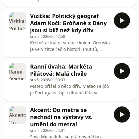
publicisty, autora projektu Vetřelci a
sonoterapie nebo t
volavky Pavla Karouse. Veřejný prostor
Vizitka: Politický geograf
v hlavním městě oživila nová
Adam Kočí: Gróňané s Dány
umělecká díla, např. od Krištofa
jsou si blíž než kdy dřív
Kintery nebo Richarda Loskota.
srp 5, 2026
00:42:58
Sousoší Trh a jatka bylo odhaleno v
Kromě aktuální situace kolem Grónska
Holešovické tržnici, naopak od
je ve Vizitce řeč o historii Inutitů,
Stavovského divadla zmizela socha
dánském vlivu i kauzách, které
Plášť svědomí. Vášně vyvolalo dílo
Gróňany otřásly. „Dlouho byli
Zombie Apocalypse Formalism na jabl
Ranní úvaha: Markéta
obyvatelé druhé kategorie.
Pilátová: Malá chvíle
Nitroděložními tělísky chtěli Dánové
srp 5, 2026
00:03:33
kontrolovat jejich populaci,“ popisuje
Mateo přišel o něco dřív. Mateo Feijóo
ve Vizitce. „Grónská krajina ve mně
je Portugalec žijící dlouhá léta ve
vzbuzuje velké zklidnění, život na
Španělsku a je neuvěřitelně dochvilný.
ostrově plyne pomalu, lidé nechtějí
„Půlku života jsem strávil čekáním na
spěchat.“ Repríza z 20. ledna 2026.
Akcent: Do metra se
jiné lidi,” směje se. Je to tanečník,
nechodí na výstavy vs.
kurátor výstav, náruživý čtenář a teď
umění do metra!
sedmým rokem vede madridský
srp 4, 2026
00:24:01
festival FLIPAS.
Saša Michailidis se ptá novinářky a