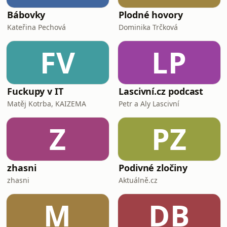
Bábovky
Plodné hovory
Kateřina Pechová
Dominika Trčková
FV
LP
Fuckupy v IT
Lascivní.cz podcast
Matěj Kotrba, KAIZEMA
Petr a Aly Lascivní
Z
PZ
zhasni
Podivné zločiny
zhasni
Aktuálně.cz
M
DB