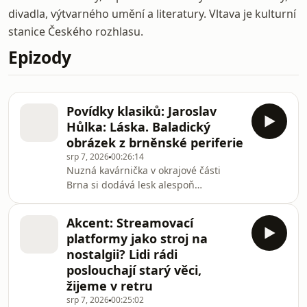
divadla, výtvarného umění a literatury. Vltava je kulturní
stanice Českého rozhlasu.
Epizody
Povídky klasiků: Jaroslav
Hůlka: Láska. Baladický
obrázek z brněnské periferie
srp 7, 2026
00:26:14
Nuzná kavárnička v okrajové části
Brna si dodává lesk alespoň
honosným světovým názvem Paris. Její
majitelka zaměstnává jako servírku
Akcent: Streamovací
blonďatou Lojzku. Vedle práce na
platformy jako stroj na
place chodí s pány, co platí, i nahoru
nostalgii? Lidi rádi
na pokoj. Kdykoli kromě sobot. O
poslouchají starý věci,
sobotách patří Lojzka hromotlukovi z
žijeme v retru
místních jatek. Rudolf chápe, že
Lojzka musí pracovat. Ale na jeho
srp 7, 2026
00:25:02