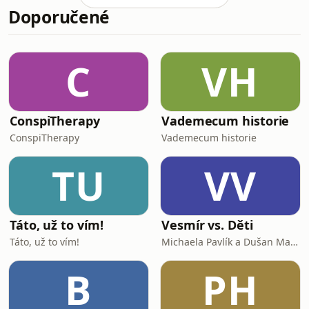
Doporučené
navigační systém ve městě, pokračuje
i letos. Zatím byla instalována řada
nových digitálních a statických prvků,
které zjednodušují orientaci v
C
VH
přestupních uzlech, na vytížených
zastávkách MHD i na
ConspiTherapy
Vademecum historie
ConspiTherapy
Vademecum historie
TU
VV
Táto, už to vím!
Vesmír vs. Děti
Táto, už to vím!
Michaela Pavlík a Dušan Majer
B
PH