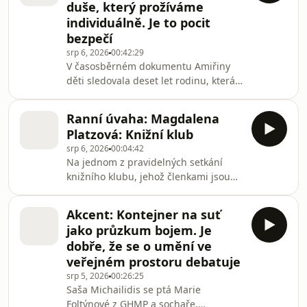
duše, který prožíváme
volavky. Od roku 1980 klesá čas, který
individuálně. Je to pocit
trávíme v ulicích, a zároveň se zdá, že
bezpečí
veřejný prostor ztrácí svou sociální
funkci. Alespoň to tvrdí francouzský
srp 6, 2026
00:42:29
V časosběrném dokumentu Amiřiny
tisk na základě americké studie. V
děti sledovala deset let rodinu, která
uprchla před válkou ze Sýrie a které
byl v Česku nabídnut azyl. Rozhodla
Ranní úvaha: Magdalena
se do snímku příliš nemíchat politiku,
Platzová: Knižní klub
jít formou osobního příběhu a dialogu
srp 6, 2026
00:04:42
s divákem. „To, co si přečetli o České
Na jednom z pravidelných setkání
republice, na ně nedělalo dobrý
knižního klubu, jehož členkami jsou
dojem,“ popisuje ve Vizitce. „Není
matky studentů mezinárodní školy v
třeba prolnout se úplně, stačí se
Lyonu, jsem se ocitla náhodou. Vzala
respektovat navzájem.“ Repríza z 15.
Akcent: Kontejner na suť
mne sebou Lara, moje americká
le
jako průzkum bojem. Je
kamarádka s průkopnickou povahou,
dobře, že se o umění ve
jíž občas využívám jako ledoborce.
veřejném prostoru debatuje
Držím se v jejím zákrytu a odvažuji se
srp 5, 2026
00:26:25
do míst, do kterých bych si, coby
Saša Michailidis se ptá Marie
ostýchavý introvert, sama netroufla. Ať
Foltýnové z GHMP a sochaře,
je to vinařský veletrh, kurz