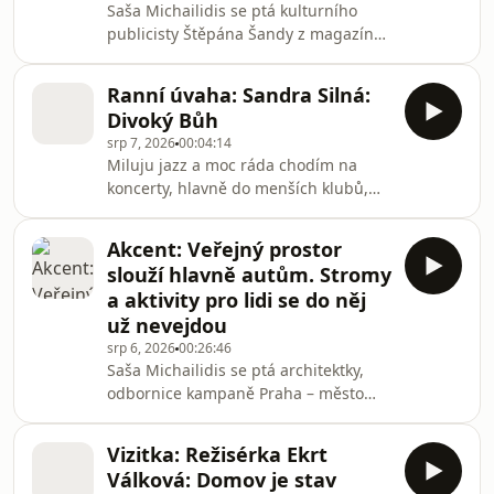
Saša Michailidis se ptá kulturního
sobotu mu nešahejte, nebo…!
publicisty Štěpána Šandy z magazínu
Full Moon a redaktora deníku Alarm a
publicisty Karla Veselého. Hudebním
Ranní úvaha: Sandra Silná:
hitparádám vládne nostalgie a
Divoký Bůh
neochota opustit osvědčené hity,
srp 7, 2026
00:04:14
alespoň to napsal Karel Veselý ve
Miluju jazz a moc ráda chodím na
svém článku. Vypadá to, že
koncerty, hlavně do menších klubů,
streamovací platformy mění strategii
kde je hráčům vidět tak říkajíc přímo
a už necílí na příznivce hudby, kteří
do kuchyně – pod ruce, na prsty, které
hledají něco nového, ale na milovníky
Akcent: Veřejný prostor
se hravě míhají po stupnicích sem a
retra. Může se stát
slouží hlavně autům. Stromy
tam. Už kdysi jsem si do deníku
a aktivity pro lidi se do něj
zapsala, že se mi na tomhle druhu
už nevejdou
hudby líbí jistá nepředvídatelnost,
srp 6, 2026
00:26:46
nespoutanost.
Saša Michailidis se ptá architektky,
odbornice kampaně Praha – město
pro život Anny Vinklárkové z neziskové
organizace Arnika a sochaře,
Vizitka: Režisérka Ekrt
pedagoga, publicisty Pavla Karouse,
Válková: Domov je stav
který stojí mj. za projektem Vetřelci a