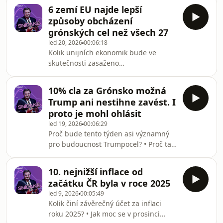
lidí, kteří se alespoň na mikrosekundu
6 zemí EU najde lepší
zamysleli? • A co k tomu přidá 250 let
způsoby obcházení
ověřování na datech?
grónských cel než všech 27
led 20, 2026
00:06:18
Kolik unijních ekonomik bude ve
skutečnosti zasaženo
&quot;grónským&quot; příplatkem •
Proč je v moderní ekonomice těžké
10% cla za Grónsko možná
zaclít jenom část celní unie? • A bude
Trump ani nestihne zavést. I
to teď vůbec nějaký zasažený exportér
proto je mohl ohlásit
řešit?
led 19, 2026
00:06:29
Proč bude tento týden asi významný
pro budoucnost Trumpocel? • Proč tak
může zavedení nových na poslední
chvíli vypadat divně? • A jak tento
10. nejnižší inflace od
zdánlivý paradox vysvětluje
začátku ČR byla v roce 2025
ekonomická Teorie her?
led 9, 2026
00:05:49
Kolik činí závěrečný účet za inflaci
roku 2025? • Jak moc se v prosinci