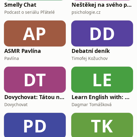
Smelly Chat
Neštěkej na svého psa
Podcast o seriálu Přátelé
psichologie.cz
AP
DD
ASMR Pavlína
Debatní deník
Pavlína
Timofej Kožuchov
DT
LE
Dovychovat: Tátou na celý život
Learn English with: My Life and Other Funny Stories
Dovychovat
Dagmar Tomášková
PD
TK