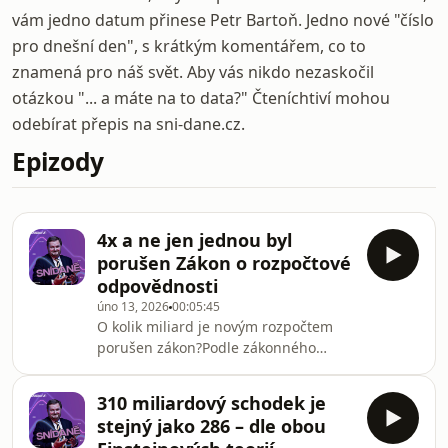
vám jedno datum přinese Petr Bartoň. Jedno nové "číslo
pro dnešní den", s krátkým komentářem, co to
znamená pro náš svět. Aby vás nikdo nezaskočil
otázkou "... a máte na to data?" Čteníchtiví mohou
odebírat přepis na sni-dane.cz.
Epizody
4x a ne jen jednou byl
porušen Zákon o rozpočtové
odpovědnosti
úno 13, 2026
00:05:45
O kolik miliard je novým rozpočtem
porušen zákon?Podle zákonného
posuzovatele? • Proč to je ale součtem
čtyř separátních porušení zákona? • A
310 miliardový schodek je
jak konkrétně tedy nový rozpočet
stejný jako 286 – dle obou
porušuje zákon hned čtyřikrát?