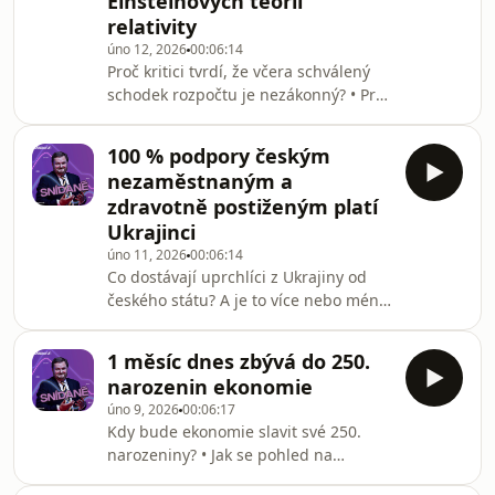
Einsteinových teorií
relativity
úno 12, 2026
00:06:14
Proč kritici tvrdí, že včera schválený
schodek rozpočtu je nezákonný? • Proč
tito kritici zapomínají započíst efekt
dilatace času? • A proč nový schodek
100 % podpory českým
stále dodržuje zákon - i podle
nezaměstnaným a
Einsteina?
zdravotně postiženým platí
Ukrajinci
úno 11, 2026
00:06:14
Co dostávají uprchlíci z Ukrajiny od
českého státu? A je to více nebo méně
než domorodci? • Jak je na tom státní
rozpočet vůči uprchlíkům? • A co
1 měsíc dnes zbývá do 250.
všechno skrze něj Ukrajinci Čechům
narozenin ekonomie
platí?
úno 9, 2026
00:06:17
Kdy bude ekonomie slavit své 250.
narozeniny? • Jak se pohled na
ekonomii liší u politiků od běžných