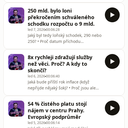
prohloubily dominantní trendy, které
jsme si vysvětlili v úterní SníDani? • A
250 mld. bylo loni
jaké inflační pravidlo posledních let
překročením schváleného
bylo porušeno?
schodku rozpočtu o 9 mld.
led 7, 2026
00:06:28
Jaký byl tedy loňský schodek, 290 nebo
250? • Proč datum příchodu
evropských peněz nemůže z principu
nijak ovlivnit velikost schodku? • A
8x rychleji zdražují služby
proč s dvěma čísly pro něco žijeme
než věci. Proč? A kdy to
běžně každý den a nepřijde nám to
skončí?
divné?
led 6, 2026
00:06:40
Jaká bude příští rok inflace (když
nepřijde nějaký šok)? • Proč jsou ale
tak ohromné rozdíly v inflaci různých
věcí, které kupujeme? • A přetrvají tyto
54 % čistého platu stojí
rozdíly i v příštím roce? A jak dlouho
nájem v centru Prahy.
vůbec?
Evropský podprůměr
led 5, 2026
00:06:14