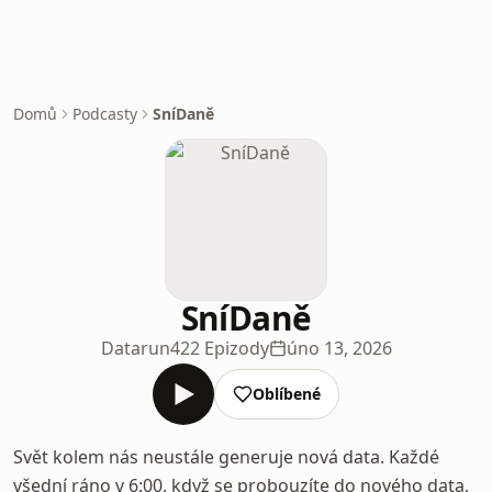
Domů
Podcasty
SníDaně
SníDaně
Datarun
422 Epizody
úno 13, 2026
Oblíbené
Svět kolem nás neustále generuje nová data. Každé
všední ráno v 6:00, když se probouzíte do nového data,