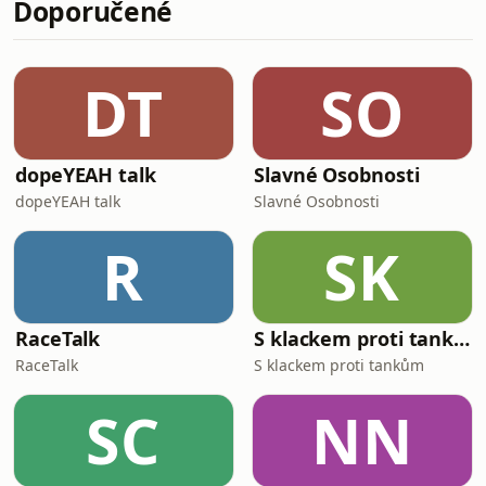
Doporučené
DT
SO
dopeYEAH talk
Slavné Osobnosti
dopeYEAH talk
Slavné Osobnosti
R
SK
RaceTalk
S klackem proti tankům
RaceTalk
S klackem proti tankům
SC
NN