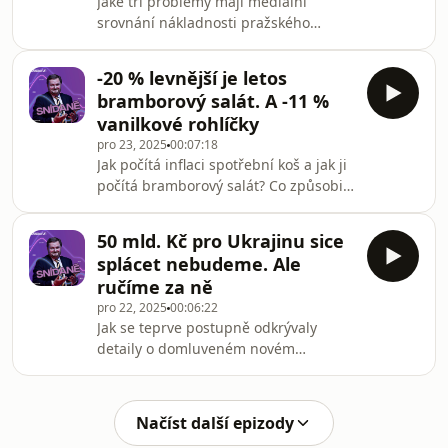
Jaké tři problémy mají mediální
srovnání nákladnosti pražského
bydlení se zbytkem Evropy? • Jak je na
tom Praha, když tyto tři problémy
-20 % levnější je letos
odstraníme? • A kde musejí místní
bramborový salát. A -11 %
vydat nejvíce či naopak nejméně?
vanilkové rohlíčky
pro 23, 2025
00:07:18
Jak počítá inflaci spotřební koš a jak ji
počítá bramborový salát? Co způsobilo
letošní tak radikální propad ceny
bramborového salátu? A co způsobilo
50 mld. Kč pro Ukrajinu sice
menší, ale přesto úctyhodnou slevu
splácet nebudeme. Ale
téměř každého cukroví?
ručíme za ně
pro 22, 2025
00:06:22
Jak se teprve postupně odkrývaly
detaily o domluveném novém
dluhopisu EU? • Jaký je rozdíl mezi
splácením a ručením? • A proč
premiér nevetoval, i když mohl, a dle
Načíst další epizody
svého vlastního pravidla i měl?