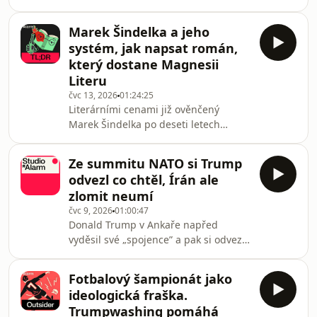
na Ministerstvu místního rozvoje,
jinou válečnou zkušenost s nacisty,
nebo lídr ODS na Praze 1 Filip Dvořák,
než západní země. Nacisté proti nim
Marek Šindelka a jeho
který odmítá odstoupit z kandidátky a
vedli to
systém, jak napsat román,
nechce vysvětlit, kde jeho otec získal
který dostane Magnesii
majetek přibližně v hodnotě čtvrt
Literu
miliardy korun. To jsou některá
čvc 13, 2026
01:24:25
témata, která probíráme v podcastu
Literárními cenami již ověnčený
Studio Alarm. Pořad moderuje Jan
Marek Šindelka po deseti letech
Bělíček a jeho hosty jsou redaktorka
vydává novou prózu – Systémy něhy.
den
Ani tentokrát není moc velká šance, že
Ze summitu NATO si Trump
by některé z významných literárních
odvezl co chtěl, Írán ale
cen unikl. Podpořte vznik dalších
zlomit neumí
epizod na komunita.denikalarm.cz
čvc 9, 2026
01:00:47
Donald Trump v Ankaře napřed
vyděsil své „spojence” a pak si odvezl,
co potřeboval, včetně vágně
formulované podpory války proti
Fotbalový šampionát jako
Íránu v závěrečné deklaraci. Na
ideologická fraška.
domácí půdě Trump hrozí
Trumpwashing pomáhá
„komunistickým nebezpečím” kvůli