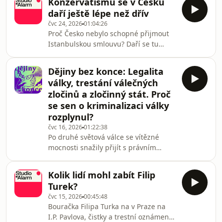
Konzervatismu se v Česku
titulky o levicových extremistech a
daří ještě lépe než dřív
teroristech, které měly ve čtenářích
čvc 24, 2026
01:04:26
vzbudit pocit ohrožení. Dnes všechny
Proč Česko nebylo schopné přijmout
tehdejší kauzy pomalu dodýchávají a v
Istanbulskou smlouvu? Daří se tu
případě teroristického útoku na vlak z
domácímu násilí? Eva Klíčová, David
roku 2014 byli dokonce všichni
Scharf a Pavel Šplíchal ve studiu
obvinění zproštění viny a právě Saša
Dějiny bez konce: Legalita
Alarm mluvili o akcelerujícím
Uh
války, trestání válečných
konzervatismu v Česku, o cestě
zločinů a zločinný stát. Proč
ministra zahraničí Macinky do Izraele,
se sen o kriminalizaci války
zatčení Andrew Tatea, nástupu
rozplynul?
nového britského premiéra a také o
české islamofobii. Oligarchii se
čvc 16, 2026
01:22:38
Po druhé světová válce se vítězné
nepřizpůsobíme:
mocnosti snažily přijít s právním
https://komunita.denikalarm.cz/
konceptem mezinárodního trestního
práva, který zaručí to, aby se již nikdy
Kolik lidí mohl zabít Filip
neopakovaly nacistické zločiny.
Turek?
Výraznou roli v celém procesu sehráli
čvc 15, 2026
00:45:48
američtí a britští právní experti.
Bouračka Filipa Turka na v Praze na
Ovšem podstatné právní koncepty
I.P. Pavlova, čistky a trestní oznámení
přinášeli také Sověti, kteří měli zcela