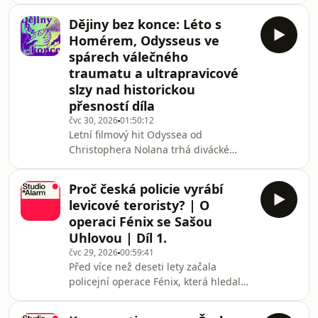
rozdíly mezi západní a středo-
Dějiny bez konce: Léto s
východní Evropou, právo mít i nemít
Homérem, Odysseus ve
názor nebo Evropskou unii. V
spárech válečného
podcastu jsme se bavily také o tom,
traumatu a ultrapravicové
jakým způsobem může být požadavek
slzy nad historickou
mít na věci silný názor politický.
Zatímco například v patriarchálním
přesností díla
systému mají často silné a zároveň
čvc 30, 2026
01:50:12
nepodložené názory muži, feminis
Letní filmový hit Odyssea od
Christophera Nolana trhá divácké
rekordy a my jsme se v podívali na to,
v čem je film silný a co mu oproti
Proč česká policie vyrábí
původnímu dílu chybí. Zaměřujeme
levicové teroristy? | O
na otázky spojené s filmovou adaptací
operaci Fénix se Sašou
přes tři tisíce let staré epické básně.
Uhlovou | Díl 1.
Podíváme se i na hysterické reakce
čvc 29, 2026
00:59:41
ultrapravice, která se dožaduje
Před více než deseti lety začala
historické přesnosti díla. Může být
policejní operace Fénix, která hledala
vůbec mýtus, ve kterém vystupují
teroristy z krajně-levicové scény.
kyklopové, čarodě
Mediální prostor zaplavily šokující