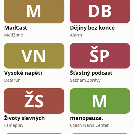
M
DB
MadCast
Dějiny bez konce
MadZone
Alarm
VN
ŠP
Vysoké napětí
Šťastný podcast
Datarun
Seznam Zprávy
ŽS
M
Životy slavných
menopauza.
Fameplay
Czech News Center