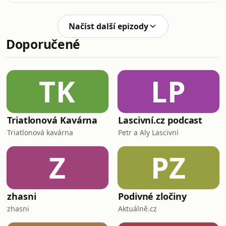
hodinek monitorují své úrovně stresu.
Ze zdravého životního stylu se
Načíst další epizody
postupně stává základní životní
Doporučené
hodnota. Tato posedlost zdravím
reaguje na stále se zvyšující stres,
který v běžném životě lidé pociťují.
Může za to administrativní zátěž,
TK
LP
všudypřítomná soutěživost,
sebekomodifikace
Triatlonová Kavárna
Lascivní.cz podcast
Triatlonová kavárna
Petr a Aly Lascivní
Z
PZ
zhasni
Podivné zločiny
zhasni
Aktuálně.cz