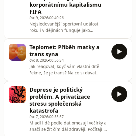
korporátnímu kapitalismu
úspěchu několika socialistických
FIFA
kandidátů v demokratických
primárkách. Zbraně pro Ukrajinu ale
čvc 9, 2026
00:40:26
Nejsledovanější sportovní událost
budou. Ve studiu debatovali Jan
roku i v dějinách funguje jako
Bělíček, David Scharf a Pavel Šplíchal.
ideologický nástroj politické moci,
Podpořte vzni
nejvýnosnější sportovní byznys i
Teplomet: Příběh matky a
disneyfikace nejpopulárnějšího sportu
trans syna
na planetě. Podpořte vznik dalších
čvc 8, 2026
00:56:34
epizod na komunita.denikalarm.cz
Jak reagovat, když vám vlastní dítě
řekne, že je trans? Na co si dávat
pozor a jaký používat jazyk? Hostkou
posledního dílu Teplometu je Alena
Deprese je politický
Vernerová, copywriterka a
problém. A privatizace
spoluautorka knihy Transgender:
stresu společenská
otevřený rozhovor psychologa a matky
katastrofa
trans dítěte.
čvc 7, 2026
00:55:57
Mladí lidé podle dat omezují večírky a
snaží se žít čím dál zdravěji. Počítají si
kroky, meditují a pomocí chytrých