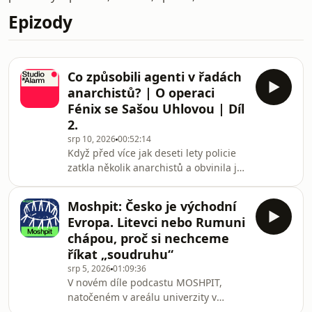
Epizody
Co způsobili agenti v řadách
anarchistů? | O operaci
Fénix se Sašou Uhlovou | Díl
2.
srp 10, 2026
00:52:14
Když před více jak deseti lety policie
zatkla několik anarchistů a obvinila je
z přípravy útoku na vlak, vytvořila s
pomocí médií obraz nebezpečných
Moshpit: Česko je východní
teroristů. Časem se nicméně ukázalo,
Evropa. Litevci nebo Rumuni
že prostředí infiltrovali dva policejní
chápou, proč si nechceme
agenti, kteří se na celé akci podíleli a
říkat „soudruhu“
podle obviněných celou akci
srp 5, 2026
01:09:36
vyprovokovali. Agenti zajišťovali
V novém díle podcastu MOSHPIT,
dopravu, nakupovali materiál, vybírali
natočeném v areálu univerzity v
místo na zkoušení zápalných lahv
Cambridge, Klára s Johy probírají