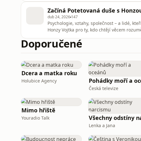
v dospělosti milujeme, vybíráme si partnery
Začíná Potetovaná duše s Honzo
jedním z nejrobu
dub 24, 2026
147
Psychologie, vztahy, společnost – a lidé, kt
Honzy Vojtka pro ty, kdo chtějí věcem rozumět,
Doporučené
Dcera a matka roku
Holubice Agency
Česká televize
Mimo hřiště
Youradio Talk
Lenka a Jana