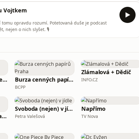
 a zvládáme intimitu. Procházejí teorií attachmentu —
u Vojtkem
eří tomu opravdu rozumí. Potetovaná duše je podcast
 nejen o nich slyšet. 🎙️
Zlámalová + Dědič
Pohádky moří a oceánů
Burza cenných papírů Praha
INFO.CZ
BCPP
Svoboda (nejen) v jídle
Napřímo
Všechny odstíny narcismu
Petra Valešová
TV Nova