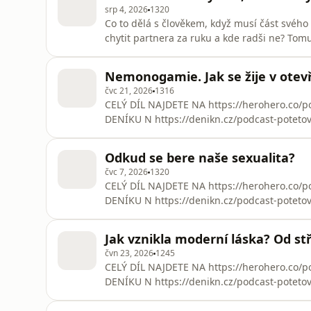
srp 4, 2026
1320
Co to dělá s člověkem, když musí část svého 
chytit partnera za ruku a kde radši ne? Tom
nálepka, ale dobře popsaný mechanismus, kt
Mým hostem byl Michal Pitoňák, geograf sexua
Nemonogamie. Jak se žije v ote
by se mohl
čvc 21, 2026
1316
CELÝ DÍL NAJDETE NA https://herohero.c
DENÍKU N https://denikn.cz/podcast-potetov
Zatímco jedno stojí na utajování, druhé na 
Meltingpot v rámci festivalu Colours of Ostra
Odkud se bere naše sexualita?
Rolederovou povídáme o konsenzu
čvc 7, 2026
1320
CELÝ DÍL NAJDETE NA https://herohero.c
DENÍKU N https://denikn.cz/podcast-potetov
se v průběhu života mění? A proč věda nedo
Potetované duše jsem si povídal s výzkumn
Jak vznikla moderní láska? Od s
sexuality skutečně ví a zda se se
čvn 23, 2026
1245
CELÝ DÍL NAJDETE NA https://herohero.c
DENÍKU N https://denikn.cz/podcast-potetovana
prostě… ten pocit? Ten motýlí neklid v břiše,
když je láska, kterou prožíváte v roce 2026, 