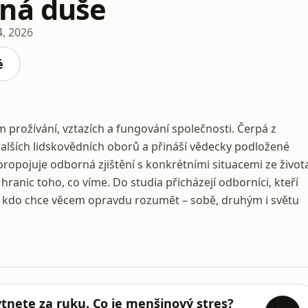
ná duše
4, 2026
é
 prožívání, vztazích a fungování společnosti. Čerpá z
i dalších lidskovědních oborů a přináší vědecky podložené
propojuje odborná zjištění s konkrétními situacemi ze život
hranic toho, co víme. Do studia přicházejí odborníci, kteří
ho, kdo chce věcem opravdu rozumět – sobě, druhým i světu
ytnete za ruku. Co je menšinový stres?