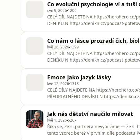
Co evoluční psychologie ví a tuší 
ve středo
čvn 9, 2026
1206
CELÝ DÍL NAJDETE NA https://herohero.c
DENÍKU N https://denikn.cz/podcast-potetov
být nepříjemně upřímný. Říká věci, jež bych
v partnerovi nejsou tak svobodné, jak si mys
Co nám o lásce prozradí čich, bio
prožíváme jako hluboce osobní,
kvě 26, 2026
1399
CELÝ DÍL NAJDETE NA https://herohero.c
DENÍKU N https://denikn.cz/podcast-poteto
domluvili na rozhovoru o lásce z pohledu biolo
ohraničené téma. Mýlili jsme se. Nebo spíš 
Emoce jako jazyk lásky
vlastně pustili. Lás
kvě 12, 2026
1318
CELÉ DÍLY NAJDETE NA https://herohero.c
PŘEDPLATNÉHO DENÍKU N https://denikn.cz/
otázky, co vlastně emoce v lásce dělají. Pro
když ta bouře opadne, a je to nutně ztráta?
Jak nás dětství naučilo milovat
zda vztah přežije každodenní třen
kvě 1, 2026
5267
Říká se, že si partnera nevybíráme — že si 
tento vzorec bere? V prvním díle podcastu 
Richterovou o tom, jak rané dětské zkušenos