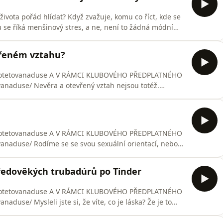
života pořád hlídat? Když zvažuje, komu co říct, kde se
u se říká menšinový stres, a ne, není to žádná módní
erý si vybírá daň na psychickém i fyzickém zdraví.
lit. Ano, i takový obor existuje a dává větší smysl, než
vřeném vztahu?
o/potetovanaduse A V RÁMCI KLUBOVÉHO PŘEDPLATNÉHO
anaduse/ Nevěra a otevřený vztah nejsou totéž.
dohodě a komunikaci. Díky živé debatě platformy
va vznikl další díl podcastu, ve které si s Ivou Šíchou
o/potetovanaduse A V RÁMCI KLUBOVÉHO PŘEDPLATNÉHO
anaduse/ Rodíme se se svou sexuální orientací, nebo
káže jednoznačně potvrdit ani jedno? V novém díle
íkem Jakubem Fořtem o tom, co věda o původu lidské
tředověkých trubadúrů po Tinder
o/potetovanaduse A V RÁMCI KLUBOVÉHO PŘEDPLATNÉHO
duse/ Mysleli jste si, že víte, co je láska? Že je to
 ta touha být s někým, ta bolest, když odejde? Jenže co
z velké části výsledkem rozhodnutí, jež učinili trubadúři