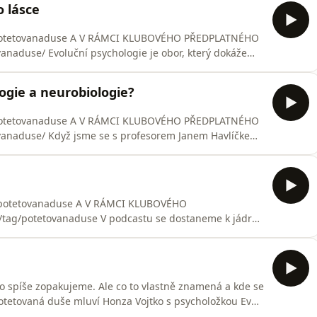
o lásce
o/potetovanaduse A V RÁMCI KLUBOVÉHO PŘEDPLATNÉHO
anaduse/ Evoluční psychologie je obor, který dokáže
om možná raději neslyšeli: že naše preference
líme, že žárlivost má svou logiku, že za ledasčím, co
logie a neurobiologie?
o/potetovanaduse A V RÁMCI KLUBOVÉHO PŘEDPLATNÉHO
vanaduse/ Když jsme se s profesorem Janem Havlíčkem
gie a etologie, říkali jsme si, že to bude (a je!) jasně
jsme až během rozhovoru zjistili, do čeho jsme se to
o/potetovanaduse A V RÁMCI KLUBOVÉHO
tag/potetovanaduse V podcastu se dostaneme k jádru
č je zamilovanost tak emocionálně bouřlivá? Co se stane,
 Jak schopnost regulovat vlastní emoce rozhoduje o tom,
ho spíše zopakujeme. Ale co to vlastně znamená a kde se
Potetovaná duše mluví Honza Vojtko s psycholožkou Evou
ti s blízkostí a bezpečím formují způsob, jakým