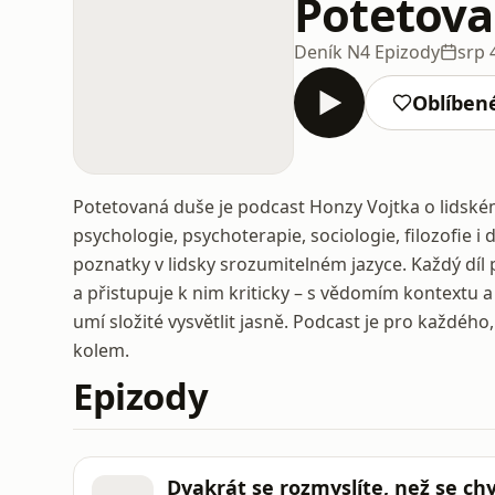
Potetova
Deník N
4 Epizody
srp 
Oblíben
Potetovaná duše je podcast Honzy Vojtka o lidském
psychologie, psychoterapie, sociologie, filozofie 
poznatky v lidsky srozumitelném jazyce. Každý díl 
a přistupuje k nim kriticky – s vědomím kontextu a 
umí složité vysvětlit jasně. Podcast je pro každé
kolem.
Epizody
Dvakrát se rozmyslíte, než se ch