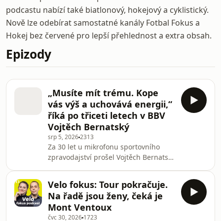
podcastu nabízí také biatlonový, hokejový a cyklistický.
Nově lze odebírat samostatné kanály Fotbal Fokus a
Hokej bez červené pro lepší přehlednost a extra obsah.
Epizody
„Musíte mít trému. Kope
vás výš a uchovává energii,“
říká po třiceti letech v BBV
Vojtěch Bernatský
srp 5, 2026
2313
Za 30 let u mikrofonu sportovního
zpravodajství prošel Vojtěch Bernatský
érou psacích strojů i nástupem živých
mobilních vstupů. V dnešní epizodě
Velo fokus: Tour pokračuje.
Fokus podcastu ČT sport vzpomíná na
Na řadě jsou ženy, čeká je
zkoušku ohněm při Nagano studiu,
Mont Ventoux
vysvětluje, jak se z rodinných hovorů
čvc 30, 2026
1723
stal rituál po každém vysílání, a