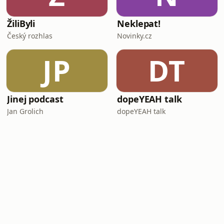
ŽiliByli
Neklepat!
Český rozhlas
Novinky.cz
JP
DT
Jinej podcast
dopeYEAH talk
Jan Grolich
dopeYEAH talk