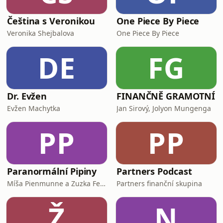
Čeština s Veronikou
One Piece By Piece
Veronika Shejbalova
One Piece By Piece
DE
FG
Dr. Evžen
FINANČNĚ GRAMOTNÍ
Evžen Machytka
Jan Sirový, Jolyon Mungenga
PP
PP
Paranormální Pipiny
Partners Podcast
Míša Pienmunne a Zuzka Fejfarová
Partners finanční skupina
Ž
N