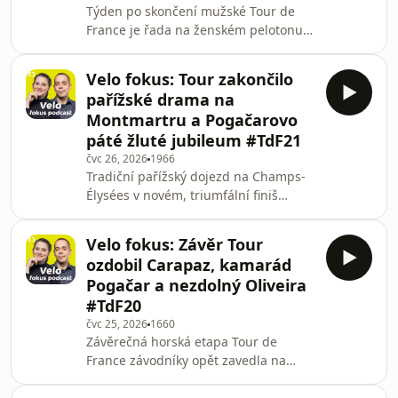
Týden po skončení mužské Tour de
poodkrývá pozadí práce na
France je řada na ženském pelotonu.
animovaném Fimfáru i své současné
Závodnice v čele s obhájkyní loňského
spisovatelské dráze. Dnešní díl
vítězství Pauline Ferrandovou-
moderuje Ond
Velo fokus: Tour zakončilo
Prévotovou čeká devět etap, vrcholem
pařížské drama na
programu bude výstup na Mont
Montmartru a Pogačarovo
Ventoux nebo závěrečné okruhy v
páté žluté jubileum #TdF21
kopcích nedaleko Nice. Nový díl Velo
čvc 26, 2026
1966
fokus podcastu se dívá na vrchol
Tradiční pařížský dojezd na Champs-
ženské cyklistické sezony, který
Élysées v novém, triumfální finiš
odstartuje již tuto sobotu. S
Mathieuho van der Poela i Pogačar v
Vojtěchem Jírovcem a Sa
netradiční roli nesobeckého
Velo fokus: Závěr Tour
domestika. Závěrečný díl podcastu
ozdobil Carapaz, kamarád
Velo Fokus přináší bilanční pohled na
Pogačar a nezdolný Oliveira
vyvrcholení letošní Tour de France.
#TdF20
Saša Tinková a Vojtěch Jírovec
čvc 25, 2026
1660
rozebírají taktickou šachovnici na
Závěrečná horská etapa Tour de
okruzích na Montmartru, vystoupení
France závodníky opět zavedla na
tří českých závodníků i celkovou
Alpe d'Huez. Tentokrát ale tišší a
dominanci slovin
krásnější cestou přes Col de Sarenne.