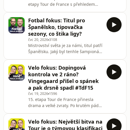
etapy Tour de France s přehledem
alpských etapách? Poslechněte si p
mistra světa. I přes výrazný posun ke
štíhlejší vrchařské postavě nedal
Fotbal fokus: Titul pro
soupeřům šanci, zatímco lídr závodu
Španělsko, tipovačka
Tadej Pogačar zvolil opatrnější jízdu
sezony, co štika ligy?
po zranění Floriana Lipowitze. Epizoda
čvc 20, 2026
3108
se věnuje také taktickému přístupu
Mistrovství světa je za námi, titul patří
týmu Lidl-Trek, vyhrocené bitvě o bílý
Španělsku. Jaký byl tenhle šampionát?
dres a nečekané debati o nočních
A co domácí nejvyšší soutěž, která
antidopingových kontrolách, kte
startuje už za pár dní? Jaký tým může
Velo fokus: Dopingová
být štikou ligy? Diskutují Jonáš Bartoš
kontrola ve 2 ráno?
a Petr Nerad. Moderuje Ondřej
Vingegaard přišel o spánek
Nováček.
a pak drsně spadl #TdF15
čvc 19, 2026
1596
15. etapa Tour de France přinesla
drama a velké zvraty. Po krutém pádu
a zlomenině klíční kosti musel ze
závodu odstoupit obhájce vítězství
Velo fokus: Největší bitva na
Jonas Vingegaard. V napínavém
Tour je o týmovou klasifikaci
horském závěru na Plateau de