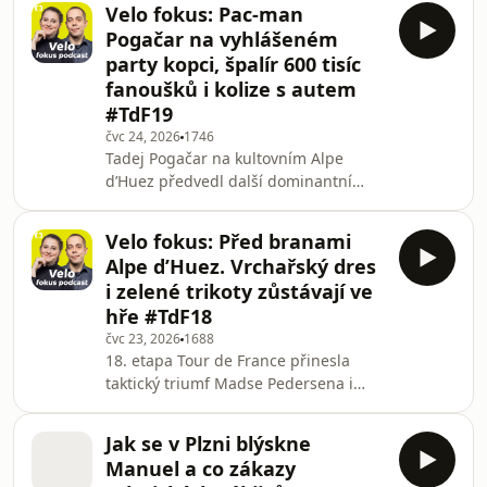
Velo fokus: Pac-man
Nový Velo fokus rozebírá dění
Pogačar na vyhlášeném
posledního dne, kdy se ještě něco
party kopci, špalír 600 tisíc
dalo změnit na celkové klasifikaci. I
fanoušků i kolize s autem
díky pomoci Tadeje Pogačara ale
#TdF19
stupně vítězů zůstávají ve složení
Pogačar, Remco Evenepoel a Isaac del
čvc 24, 2026
1746
Tadej Pogačar na kultovním Alpe
Toro. Kdo ale byli další hrdinové
d’Huez předvedl další dominantní
Tour? Každý de
výkon, připomínal videoherního Pac-
Mana a výrazně se přiblížil celkovému
Velo fokus: Před branami
triumfu. Dramatická 19. etapa Tour de
Alpe d’Huez. Vrchařský dres
France přinesla souboj taktiky v úniku,
i zelené trikoty zůstávají ve
ztrátu puntíkovaného dresu i incident
hře #TdF18
týmového auta s Einarem Rubiem v
čvc 23, 2026
1688
obřím špalíru fanoušků. Moderátoři
18. etapa Tour de France přinesla
Velo Fokusu Saša Tinková a Vojtěch
taktický triumf Madse Pedersena i
Jírovec rozebírají Pogačarův útok,
působivý únik Richarda Karapaze,
který si dojel pro zasloužené etapové
Jak se v Plzni blýskne
prvenství. Dnešní Velo fokus s
Manuel a co zákazy
Vojtěchem Jírovcem a Sašou Tinkovou