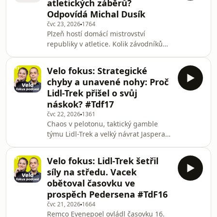
atletických záběrů?
rozebírá také dramatický vývoj v
Odpovídá Michal Dusík
bodovací i vrchařské soutěži a všímá
čvc 23, 2026
1764
se nečekaných komplikací uvnitř týmu
Plzeň hostí domácí mistrovství
UAE. Množící se zdravotní trable jeho
republiky v atletice. Kolik závodníků
jezdců totiž naznačují, že závěrečné
splní limit pro evropský šampionát v
hor
Birminghamu? Jak má našlápnuto
Velo fokus: Strategické
dorostenecká atletka Linda Botková a
chyby a unavené nohy: Proč
může následovat hvězdu Lurdes Glorii
Lidl-Trek přišel o svůj
Manuel? A co téma manuálu, který
náskok? #Tdf17
určuje televizím, jak zabírat atletky?
čvc 22, 2026
1361
Hostem Fokus podcastu je komentátor
Chaos v pelotonu, taktický gamble
a šéfredaktor ČT sport Michal Dusík.
týmu Lidl-Trek a velký návrat Jaspera
Moderuje Ondřej Nováček.
Philipsena do hry o zelený dres.
Dnešní 17. etapa Tour de France
Velo fokus: Lidl-Trek šetřil
přinesla nečekané zvraty v bodovací
síly na středu. Vacek
soutěži, náročný souboj sprinterů i
obětoval časovku ve
taktické šachy v bojích o únik. Co stálo
prospěch Pedersena #TdF16
Madse Pedersena cenné body, jak do
čvc 21, 2026
1664
průběhu zasáhla týmová klasifikace a
Remco Evenepoel ovládl časovku 16.
co čeká závodníky v nadcházejících