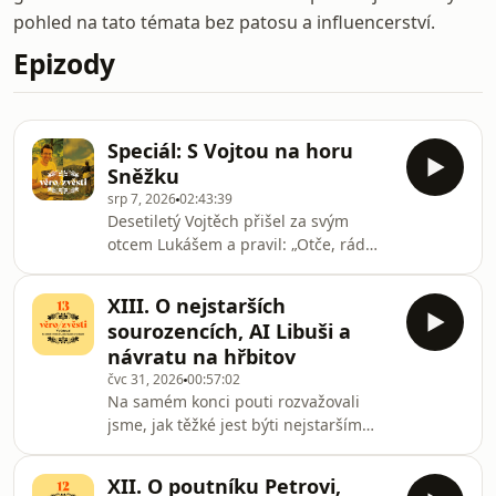
pohled na tato témata bez patosu a influencerství.
Epizody
Speciál: S Vojtou na horu
Sněžku
srp 7, 2026
02:43:39
Desetiletý Vojtěch přišel za svým
otcem Lukášem a pravil: „Otče, rád
bych s tebou putoval na Sněžku. A
cestou nechť slovo mluvené zazní jako
XIII. O nejstarších
mezi Věrozvěsty.“A otec neodmítl.
sourozencích, AI Libuši a
Zaplesal.Vyšli tedy společně na horu
návratu na hřbitov
nejvyšší. Ne jako poutníci hledající cíl,
čvc 31, 2026
00:57:02
ale jako otec a syn hledající jeden
Na samém konci pouti rozvažovali
druhého. Cestou vzhůru i dolů
jsme, jak těžké jest býti nejstarším
rozmlouvali o věcech malých i velkých,
sourozencem a zda opravdu není
veselých i vážných. O tom, na co v
všeho nějak málo. Přemítali jsme, proč
každod
XII. O poutníku Petrovi,
věštba v Novém Yorku stojí pět dolarů,