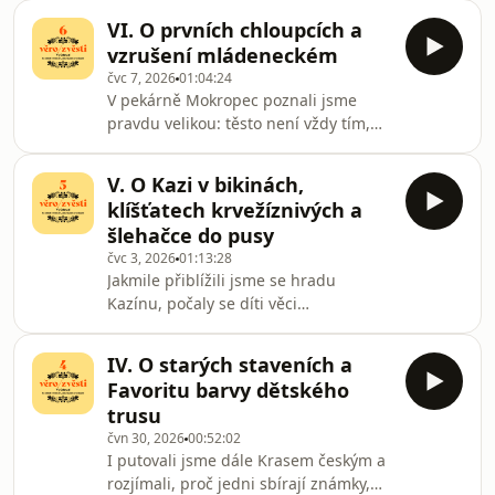
bez jediného slova ukázal nám, kterak
jsme vodopád be
VI. O prvních chloupcích a
sluší se stárnouti.Rozvažovali jsme,
vzrušení mládeneckém
proč Kofola celé království české
čvc 7, 2026
01:04:24
spojuje, kdežto instantní káva
V pekárně Mokropec poznali jsme
přátelství rozděluje. A připomněli
pravdu velikou: těsto není vždy tím,
jsme si, že dobrý marketér nejprve
čím se býti zdá. A stejně tak ani lidé.
nalezne skutečnou lidskou touhu a
Rozvažovali jsme, proč po čtyřicátém
teprve poté značku vystaví.Řeč přišla
V. O Kazi v bikinách,
roce každý sobě několik let ubírá, kam
na BMW, kt
klíšťatech krvežíznivých a
ukryti se, přijde-li apokalypsa, a proč
šlehačce do pusy
renesanční dvoukřídlý palác na kraji
čvc 3, 2026
01:13:28
Vonoklas působí bezpečněji než
Jakmile přiblížili jsme se hradu
všeliký moderní úkryt.Pak otevřeli
Kazínu, počaly se díti věci
jsme truhlici vzpomínek. První
podivuhodné. .Duchovní povznesení
televizní vzrušení, první chloupky,
při ostatcích hradu Kazín uzemnila
itals
IV. O starých staveních a
krčma Tornádo, kde i největší mystik
Favoritu barvy dětského
raději smažený sýr objedná než
trusu
osvícení hledá.Na břehu Berounky
čvn 30, 2026
00:52:02
potkali jsme novodobou Kazi i jejího
I putovali jsme dále Krasem českým a
Bivoje a rozvažovali, že nejstrašnější
rozjímali, proč jedni sbírají známky,
divočák dnešních časů nemá kly,