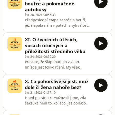
bouřce a polomáčené
kolik grošů by za ni žádali Jolanda s
autobusy
Plamínkem a zda větší užitek přinese
čvc 28, 2026
00:55:33
pedikúra, manikúra či poctivá
Předposlední etapa započala bouří,
věštbička.Poněvadž kněžna Libuše
jež šlapala nám v patách s vytrvalostí
byla zaneprázdněna osudem celé
berního výběrčího. Na cestě potkali
země české, požádali jsme inteligenci
jsme Petra, jenž putoval s námi nejen
umělou, aby pr
XI. O životních útěcích,
českou krajinou, ale též vzpomínkami
vosách útočných a
na Ugandu, Balkán, Olomouc i vše
příležitosti středního věku
mezi tím. Okysličili jsme krev, jediným
čvc 24, 2026
00:59:20
hovorem přešli z Ugandy do Družce a
Praví se, že šlápnouti do vosího
shledali, že každý kraj má vlastní
hnízda jest toliko rčení. My však
barvu. Té pražsko-středočeské prý říká
rozhodli jsme se pravdivost jeho
se polomáčená.A cestou přeli jsm
ověřiti vlastním chodidlem.Jediná
X. Co pohoršlivější jest: muž
cedule na stromě otevřela příběh
dole či žena nahoře bez?
větší než leckterá kronika a přivedla
čvc 21, 2026
01:17:10
nás k rozpravě o tom, proč člověk čas
Hned po ránu rozvažovali jsme, zda
od času zatouží utéci. Z města. Z
šakšuka není toliko lečo, jež obléklo
práce. Ba i sám před sebou. Přemítali
kabát snobský. Nicméně U Sýkorky
jsme, zda nomádství není jen jiným
řádně jsme pohodovali. Vlakem s