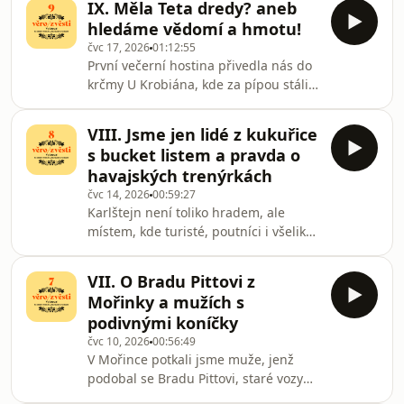
jménem pro odvahu opustiti pohodlí a
IX. Měla Teta dredy? aneb
floridskou klimatizací putovali jsme z
zda krize stř
hledáme vědomí a hmotu!
Berouna do Nižbora a opět poznali, že
čvc 17, 2026
01:12:55
ve dvou lépe táhne se batoh, cesta i
První večerní hostina přivedla nás do
celý život. Přeli jsme se, co učiniti,
krčmy U Krobiána, kde za pípou stáli
potká-li poutník medvěda. Utíkati?
doktorandi, čímž potvrzeno bylo, že
Křičeti? Či nabídnouti mu poslech
vzdělání a pivo mohou kráčeti bok po
Věrozvěstů? A nakonec otevřeli jsme
VIII. Jsme jen lidé z kukuřice
boku.Otázky víry rozlézaly se mezi
otáz
s bucket listem a pravda o
námi jako pavouk při mistrovství
havajských trenýrkách
světa. Co bylo dříve? Vědomí, či
čvc 14, 2026
00:59:27
hmota? Slepice, či vejce? A lze věřiti
Karlštejn není toliko hradem, ale
tomu, co žádným přístrojem změřiti
místem, kde turisté, poutníci i všeliká
nelze?Pak padla otázka největší ze
energetická pole navzájem se
všech. Nosila snad Teta dredy? A byly
potkávají. Na tržišti spatřili jsme
opra
VII. O Bradu Pittovi z
světce z kukuřice stvořeného, popili
Mořinky a mužích s
kávy hodné holešovického standardu
podivnými koníčky
a nalezli šumperskou Pikolu tam, kde
čvc 10, 2026
00:56:49
bychom ji hledali nejméně.Nevydali
V Mořince potkali jsme muže, jenž
jsme se do věží jako obyčejní
podobal se Bradu Pittovi, staré vozy
návštěvníci, nýbrž do lesních hlubin
Volkswagen vlastníma rukama křísil a
po stopách Vojty Náprstka. Nalezli