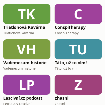
TK
C
Triatlonová Kavárna
ConspiTherapy
Triatlonová kavárna
ConspiTherapy
VH
TU
Vademecum historie
Táto, už to vím!
Vademecum historie
Táto, už to vím!
LP
Z
Lascivní.cz podcast
zhasni
Petr a Aly Lascivní
zhasni