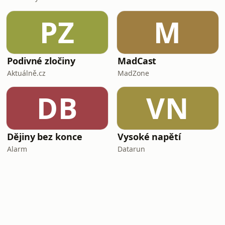
PZ
M
Podivné zločiny
MadCast
Aktuálně.cz
MadZone
DB
VN
Dějiny bez konce
Vysoké napětí
Alarm
Datarun