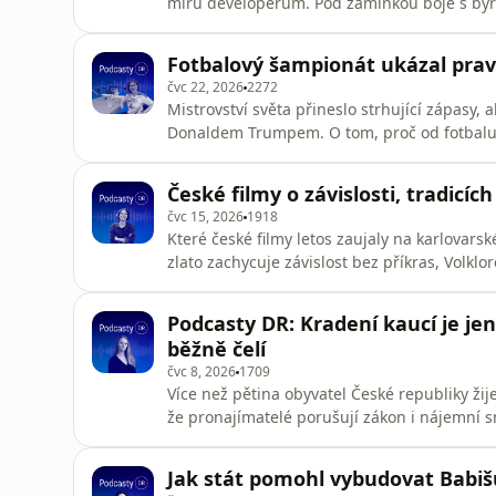
míru developerům. Pod záminkou boje s byr
i pravidla ochrany přírody.Podcasty DR vzni
pravidelné vydávání epizod svým darem:htt
Fotbalový šampionát ukázal pra
čvc 22, 2026
2272
Mistrovství světa přineslo strhující zápasy, al
Donaldem Trumpem. O tom, proč od fotbalu ne
novinářkou Kristinou Němcovou.Podcasty DR 
pravidelné vydávání epizod svým darem:htt
České filmy o závislosti, tradicích
čvc 15, 2026
1918
Které české filmy letos zaujaly na karlovar
zlato zachycuje závislost bez příkras, Volkl
kulturní publicistka Julie Šafová.Podcasty D
pravidelné vydávání epizod svým darem:htt
Podcasty DR: Kradení kaucí je je
běžně čelí
čvc 8, 2026
1709
Více než pětina obyvatel České republiky žij
že pronajímatelé porušují zákon i nájemní 
nájemníků popisuje v nové epizodě Podcastů
Pomozte nám udržet pravidelné vydávání e
Jak stát pomohl vybudovat Babišů
drDěkujeme! 💙