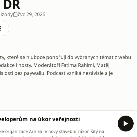
 DR
pizody
čvc 29, 2026
é
y, které se hluboce ponořují do vybraných témat z webu
akce i hosty. Moderátoři Fatima Rahimi, Matěj
islosti bez paywallu. Podcast vzniká nezávisle a je
eloperům na úkor veřejnosti
ké organizace Arnika je nový stavební zákon šitý na