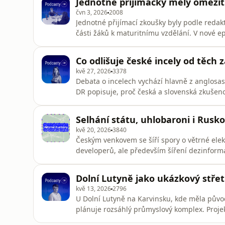
Jednotné přijímačky měly omezit 
💙
čvn 3, 2026
2008
Jednotné přijímací zkoušky byly podle redak
části žáků k maturitnímu vzdělání. V nové e
zrušeny.Podcasty DR vznikají jen díky vaší
epizod svým darem:https://www.darujme.cz
Co odlišuje české incely od těch 
kvě 27, 2026
3378
Debata o incelech vychází hlavně z anglosa
DR popisuje, proč česká a slovenská zkušenos
postavení feminismu ve střední Evropě.Podc
udržet pravidelné vydávání epizod svým da
Selhání státu, uhlobaroni i Rusk
kvě 20, 2026
3840
Českým venkovem se šíří spory o větrné elekt
developerů, ale především šíření dezinform
elektráren.Jako dnešní epizodu Podcastů D
minulý týden 14. 5. v brněnském centru Co.l
Dolní Lutyně jako ukázkový stře
se bavil Matěj Moravanský s ho
kvě 13, 2026
2796
U Dolní Lutyně na Karvinsku, kde měla původ
plánuje rozsáhlý průmyslový komplex. Proje
spočívají hlavní sporné body plánované výst