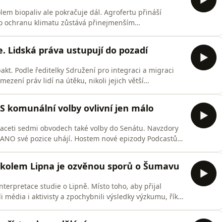
lem biopaliv ale pokračuje dál. Agrofertu přináší
ro ochranu klimatu zůstává přinejmenším
dum vydal sérii investigativních reportáží o Babišově
ději vznikla kniha Žlutý baron. Popsali jsme tehdy model
e. Lidská práva ustupují do pozadí
akt. Podle ředitelky Sdružení pro integraci a migraci
ení práv lidí na útěku, nikoli jejich větší
 podpoře. Pomozte nám udržet pravidelné vydávání
/podcast-drDěkujeme! 💙
S komunální volby ovlivní jen málo
dvaceti sedmi obvodech také volby do Senátu. Navzdory
í ANO své pozice uhájí. Hostem nové epizody Podcastů
etrů.Podcasty DR vznikají jen díky vaší podpoře.
pizod svým darem:https://www.darujme.cz/podcast-
kolem Lipna je ozvěnou sporů o Šumavu
terpretace studie o Lipně. Místo toho, aby přijal
i média i aktivisty a zpochybnili výsledky výzkumu, říká
odcasty DR vznikají jen díky vaší podpoře. Pomozte
ým darem:https://www.darujme.cz/podcast-drDěkujeme!