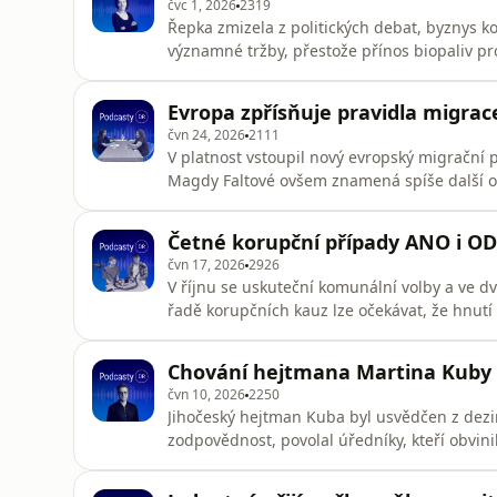
čvc 1, 2026
2319
Řepka zmizela z politických debat, byznys ko
významné tržby, přestože přínos biopaliv p
diskutabilní. Před deseti lety Deník Referen
podnikání s biopalivy. Na jejich základě poz
Evropa zpřísňuje pravidla migrac
uchvácení státu a jeho z
čvn 24, 2026
2111
V platnost vstoupil nový evropský migrační p
Magdy Faltové ovšem znamená spíše další omez
ochranu.Podcasty DR vznikají jen díky vaší
epizod svým darem:https://www.darujme.cz
Četné korupční případy ANO i OD
čvn 17, 2026
2926
V říjnu se uskuteční komunální volby a ve 
řadě korupčních kauz lze očekávat, že hnut
DR byl redaktor Deníku Referendum Vojtěch P
Pomozte nám udržet pravidelné vydávání e
Chování hejtmana Martina Kuby 
drDěkujeme! 💙
čvn 10, 2026
2250
Jihočeský hejtman Kuba byl usvědčen z dezin
zodpovědnost, povolal úředníky, kteří obvinil
v nové epizodě Podcastů DR Michal Hořejší.P
nám udržet pravidelné vydávání epizod sv