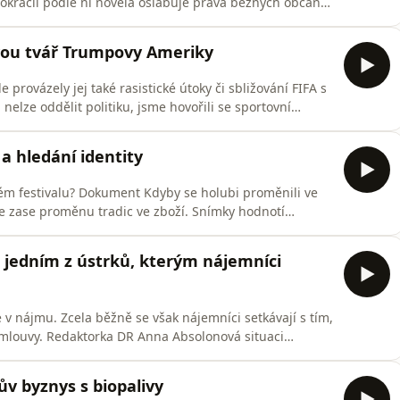
okracií podle ní novela oslabuje práva běžných občanů
kají jen díky vaší podpoře. Pomozte nám udržet
ps://www.darujme.cz/podcast-drDěkujeme! 💙
vou tvář Trumpovy Ameriky
e provázely jej také rasistické útoky či sbližování FIFA s
lze oddělit politiku, jsme hovořili se sportovní
vznikají jen díky vaší podpoře. Pomozte nám udržet
ps://www.darujme.cz/podcast-drDěkujeme! 💙
 a hledání identity
ském festivalu? Dokument Kdyby se holubi proměnili ve
ore zase proměnu tradic ve zboží. Snímky hodnotí
R vznikají jen díky vaší podpoře. Pomozte nám udržet
ps://www.darujme.cz/podcast-drDěkujeme! 💙
n jedním z ústrků, kterým nájemníci
e v nájmu. Zcela běžně se však nájemníci setkávají s tím,
smlouvy. Redaktorka DR Anna Absolonová situaci
 DR.Podcasty DR vznikají jen díky vaší podpoře.
pizod svým darem:https://www.darujme.cz/podcast-
v byznys s biopalivy