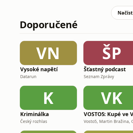
Pomozte nám udržet pravidelné vydávání e
drDěkujeme! 💙
Načíst
Doporučené
VN
ŠP
Vysoké napětí
Šťastný podcast
Datarun
Seznam Zprávy
K
VK
Kriminálka
Český rozhlas