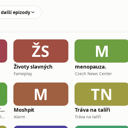
pizod svým darem:https://www.darujme.cz/podcast-
 další epizody
ŽS
M
Životy slavných
menopauza.
Fameplay
Czech News Center
M
TN
VOSTO5: Kupé ve Vzletu
Moshpit
Tráva na talíři
Vosto5, Martin Bražina, Ondřej Cihlář, Petr Prokop, Ondřej Bauer
Alarm
Tráva na talíři