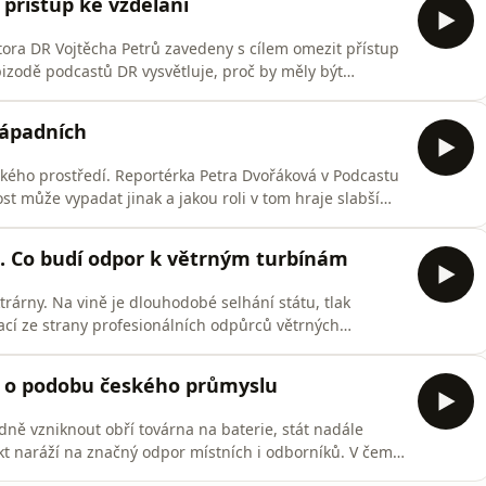
přístup ke vzdělání
tora DR Vojtěcha Petrů zavedeny s cílem omezit přístup
pizodě podcastů DR vysvětluje, proč by měly být
 podpoře. Pomozte nám udržet pravidelné vydávání
/podcast-drDěkujeme! 💙
západních
ského prostředí. Reportérka Petra Dvořáková v Podcastu
t může vypadat jinak a jakou roli v tom hraje slabší
asty DR vznikají jen díky vaší podpoře. Pomozte nám
rem:https://www.darujme.cz/podcast-drDěkujeme! 💙
o. Co budí odpor k větrným turbínám
rárny. Na vině je dlouhodobé selhání státu, tlak
ací ze strany profesionálních odpůrců větrných
R dnes vydáváme záznam z debaty, která proběhla
abs. O větrných elektrárnách a jejich výstavbě v Česku
t o podobu českého průmyslu
ně vzniknout obří továrna na baterie, stát nadále
kt naráží na značný odpor místních i odborníků. V čem
avby?Podcasty DR vznikají jen díky vaší podpoře.