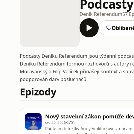
Podcasty
Deník Referendum
57 E
Oblíben
Podcasty Deníku Referendum jsou týdenní podcast
Deníku Referendum formou rozhovorů s autory red
Moravanský a Filip Valíček přinášejí kontext a souv
podporován dary posluchačů.
Epizody
Nový stavební zákon pomůže dev
čvc 29, 2026
2751
Podle architektky Anny Vinklárkové z občans