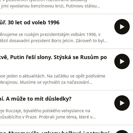
, jimi vyvolanou benzínovou krizi, Putinovu stálou
kandidátku Jednotného Ruska do podzimních voleb nebo
ero respektovaných rusistů. „Je lepší být opakovaně
ůř. 30 let od voleb 1996
 Věnujeme se ruským prezidentským volbám 1996, v
zil dosavadní prezident Boris Jelcin. Zároveň to byl
ské demokracie.Oligarchická mašina, která přejela
la především svá privilegia a prebendy. Volbami si
vě, Putin řeší slony. Stýská se Rusům po
se jeden o aktualitách. Na začátku se opět podíváme
Ukrajinou. Musíme se vychválit za načasování
terý máme od vás moc pěkné ohlasy. Pak nám Jiří
ými útoky na Moskvu a míněním spoluobčanů. Putin na
mí. A může to mít důsledky?
eje Ruczaje, bývalého polského velvyslance na
ůsobícího v Praze. Probrali jsme téma, které v
jako roztržka kvůli odlišnému vnímání historie, to se
s Ukrajinou, které z řady důvodu nejsou jednoduché. Na