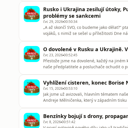
ukrajinský prezident Volodymyr Zelenskyj 25
Rusko i Ukrajina zesilují útoky, P
přinucení Ruska k míru“.
problémy se sankcemi
čvc 29, 2026
00:50:34
„A až skončí SVO, co budeme jako dělat?“ pt
vojáků, s nimiž se sešel u příležitosti Dne n
nechystá a problémy, které způsobují ukraji
Ostatně, řešit si je mají samotné firmy na s
O dovolené v Rusku a Ukrajině. V
úspěchy na frontě, o
čvc 23, 2026
00:52:45
Přestože jsme na dovolené, každý na jiném ko
naše předplatitele a posluchače ochudit o p
Jirkou. Ten popsal své zážitky z dovolenková
všem příznivým zprávám – citelné útoky do r
Vyhlížení cisteren, konec Borise
Kyjev má ví
čvc 15, 2026
00:53:10
Jak jsme už avizovali, hlavním tématem naše
Andreje Mělničenka, který v západním tisku p
motivace a možní spojenci i ochránci? A je
aktuální situaci mezi Jiřího bydlištěm a ví
Benzínky bojují s drony, propaga
jak do Ruska proud
čvc 8, 2026
00:51:42
V první polovině nového dílu jako už tradič