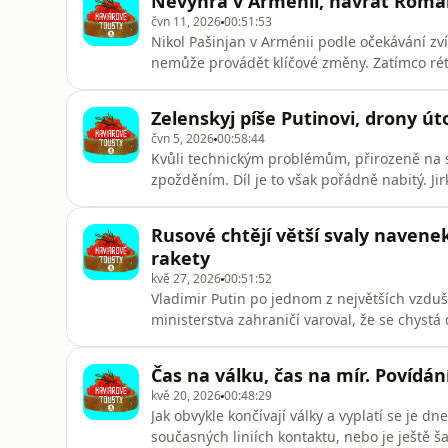
Nevýhra v Arménii, návrat Roman
politické scéně se poprvé o
čvn 11, 2026
00:51:53
Nikol Pašinjan v Arménii podle očekávání zvít
nemůže provádět klíčové změny. Zatímco réto
ekonomická prosperita země z velké části zá
mezi Ruskem a Ukrajinou na první pohled st
Zelenskyj píše Putinovi, drony út
ani nerozhodli, jestl
čvn 5, 2026
00:58:44
Kvůli technickým problémům, přirozeně na 
zpožděním. Díl je to však pořádně nabitý. Ji
aktuálních událostech. Vladimir Putin hovoři
Zelenskyj napsal Putinovi dopis. Ukrajinské
Rusové chtějí větší svaly navenek
tématem je fenomén ruské
rakety
kvě 27, 2026
00:51:52
Vladimir Putin po jednom z největších vzdu
ministerstva zahraničí varoval, že se chystá
Kyjevě. Zahraniční diplomaté a cizinci byli vy
stále o odplatu za útok ve Starobilsku. Neo
Čas na válku, čas na mír. Povídá
doma
kvě 20, 2026
00:48:29
Jak obvykle končívají války a vyplatí se je 
současných liniích kontaktu, nebo je ještě š