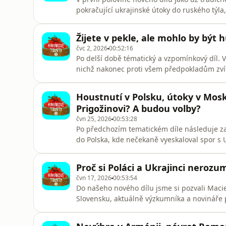
pokračující ukrajinské útoky do ruského týla
neochotu k mírovým jednáním, ale i třeba 
kritiku, která zaznívá poslední dobou od víc
Žijete v pekle, ale mohlo by být h
příjemně překvapovaný pes
čvc 2, 2026
00:52:16
Po delší době tématický a vzpomínkový díl.
nichž nakonec proti všem předpokladům zvítě
možná poslední hřebík do rakve rodící se ru
komunistického kandidáta Zjuganova, chráni
Houstnutí v Polsku, útoky v Mosk
navíc opatřila nová a v Rus
Prigožinovi? A budou volby?
čvn 25, 2026
00:53:28
Po předchozím tematickém díle následuje za
do Polska, kde nečekaně vyeskaloval spor s 
předchozího dílu s Maciejem Ruczajem, na k
poskytne first-hand experience s ukrajinsk
Proč si Poláci a Ukrajinci nerozu
krizi aplikuje své tradiční postup
čvn 17, 2026
00:53:54
Do našeho nového dílu jsme si pozvali Maci
Slovensku, aktuálně výzkumníka a novináře p
posledních týdnech hýbe Polskem. Co začalo 
přelilo do širší polské introspekce vztahů 