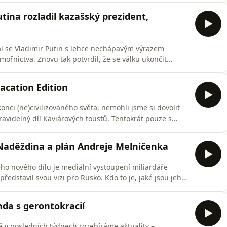
. června začátek „čtyřicetidenní vlivové kampaně na
utina rozladil kazašský prezident,
al se Vladimir Putin s lehce nechápavým výrazem
ámořnictva. Znovu tak potvrdil, že se válku ukončit
nské útoky na ruské území, vnímá jako zvládnutelné.
vé náklady a moc ho s tím neobtěžovat. On totiž tuší
acation Edition
nci (ne)civilizovaného světa, nemohli jsme si dovolit
ravidelný díl Kaviárových toustů. Tentokrát pouze s
ní v Rusku a rovněž hovořil o Ukrajině. Proč, navzdory
uského vnitrozemí – podle něj nejde hovořit o tom, že
 Naděždina a plán Andreje Melničenka
ho nového dílu je mediální vystoupení miliardáře
ředstavil svou vizi pro Rusko. Kdo to je, jaké jsou jeho
 ta vize vůbec v něčem nová? Na úvod probereme
kendovou dačou, kde se benzínová krize pomalu uklidňuje,
nda s gerontokracií
ně v posledních týdnech rozebíráme aktuality –