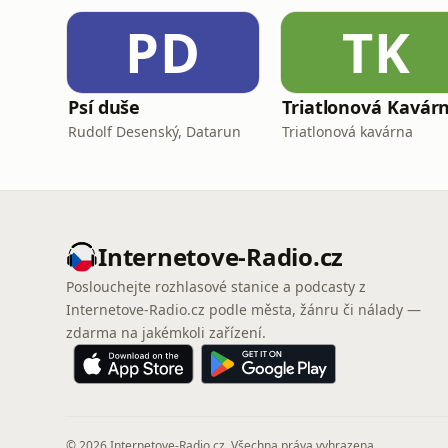
PD
TK
Psí duše
Triatlonová Kavár
Rudolf Desenský, Datarun
Triatlonová kavárna
Internetove-Radio.cz
Poslouchejte rozhlasové stanice a podcasty z
Internetove-Radio.cz podle města, žánru či nálady —
zdarma na jakémkoli zařízení.
© 2026 Internetove-Radio.cz. Všechna práva vyhrazena.