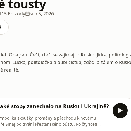
é tousty
115 Epizody
srp 5, 2026
é
t let. Oba jsou Češi, kteří se zajímají o Rusko. Jirka, politolog 
nem. Lucka, politoložka a publicistka, zdědila zájem o Rusk
 realitě.
 Jaké stopy zanechalo na Rusku i Ukrajině?
u symboliku zkoušky, proměny a přechodu k novému
e Sinaj po trvání křesťanského půstu. Po čtyřiceti
ebo nová etapa. Veden možná i touto magií vyhlásil