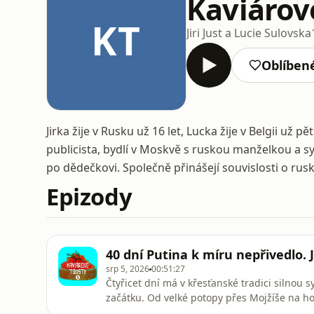
Kaviárov
KT
Jiri Just a Lucie Sulovska
Oblíben
Jirka žije v Rusku už 16 let, Lucka žije v Belgii už pě
publicista, bydlí v Moskvě s ruskou manželkou a sy
po dědečkovi. Společně přinášejí souvislosti o ruské
Epizody
40 dní Putina k míru nepřivedlo.
srp 5, 2026
00:51:27
Čtyřicet dní má v křesťanské tradici silno
začátku. Od velké potopy přes Mojžíše na hoř
dnech přichází vítězství, zjevení, smíření n