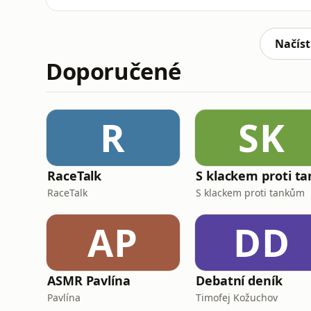
tamním bojišti dvě degradované armády, ne
Rusko a Ukrajina? Kdo dokázal víc vytěžit z p
ukrajinského i íránské
Načíst
Doporučené
R
SK
RaceTalk
RaceTalk
S klackem proti tankům
AP
DD
ASMR Pavlína
Debatní deník
Pavlína
Timofej Kožuchov