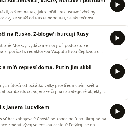
a Abramoviče, vzkazy hořlavé i potrubní
ězil, ovšem ne tak, jak si přál. Bez ústavní většiny
ricky se snaží od Ruska odpoutat, ve skutečnosti
visí na obcházení protiruských sankcí. Vyjednávání
agnují. Američané se věnují Íránu, Evropané se ještě
očí na Rusko, Z-blogeři burcují Rusy
straně Moskvy, vydáváme nový díl podcastu se
rka si povídal s redaktorkou Voxpotu Evou Čeplovou o
l o míru s Ukrajinou. A ukrajinský prezident Volodymyr
 drony jsou stále větší hrozbou pro Rusko. Hlavním
 a míň represí doma. Putin jim slíbil
šných útoků od počátku války prostřednictvím svého
 dál bombardovat vojenské či jinak strategické objekty v
zváni, aby zvážili své setrvání ve městě. Oficiálně jde
ficiálně Putin řeší nepříjemnou kombinaci špatné nálady
ní s Janem Ludvíkem
dnes vůbec zahajovat? Chystá se konec bojů na Ukrajině na
ance změnit vývoj vojenskou cestou? Potýkají se na