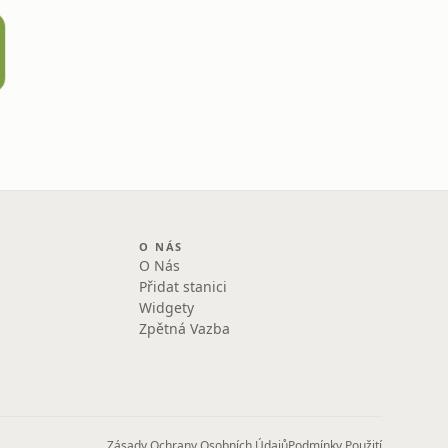
O NÁS
O Nás
Přidat stanici
Widgety
Zpětná Vazba
Zásady Ochrany Osobních Údajů
Podmínky Použití