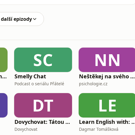
bo naopak nikdo neví o moderním válčení víc než
aralelní války USA s Íránem? Jaké poučení si z
 další epizody
SC
NN
S klackem proti tankům
Smelly Chat
Neštěkej na svého psa
Podcast o seriálu Přátelé
psichologie.cz
DT
LE
Dovychovat: Tátou na celý život
Learn English with: My Life and Other Fu
Dovychovat
Dagmar Tomášková