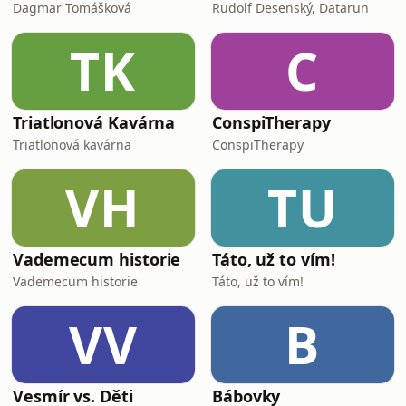
Dagmar Tomášková
Rudolf Desenský, Datarun
TK
C
Triatlonová Kavárna
ConspiTherapy
Triatlonová kavárna
ConspiTherapy
VH
TU
Vademecum historie
Táto, už to vím!
Vademecum historie
Táto, už to vím!
VV
B
Vesmír vs. Děti
Bábovky