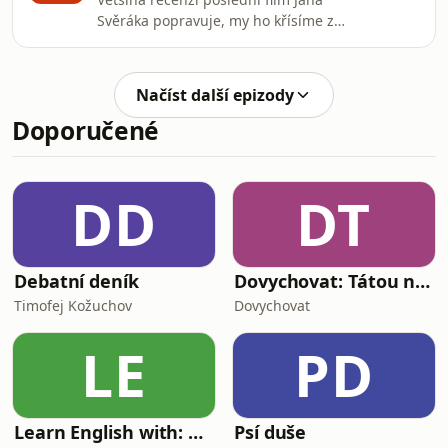
nejspíš mnohem více, než na co oko
Svěráka popravuje, my ho křísíme z
dohlédne. Za jednotlivými prvky se tu
mrtvých. Je to tím, že ostatní málo
otevírají další a další chodby plné
fetují, nebo závidí důchodcům kvalitní
nekonečných odkazů, komplikovaných
matroš? Anebo my hodnotíme film
teorií i obyčejných zkušeností.Hodný,
Načíst další epizody
podle toho, jak kvalitně otvírá čakry?
zlý a bonusový⁠⁠⁠⁠⁠⁠⁠⁠⁠
Doporučené
Všechny kontroverze ohledně Pěti
švestek rozebíráme pod
drobnohledným sklíčkem. Odkdy se z
toho stává fantazie, dají se přijmout
DD
DT
některé „rape jokes“ a jak nás převezl
Oldřich Kaiser?
Debatní deník
Dovychovat: Tátou na celý život
Timofej Kožuchov
Dovychovat
LE
PD
Learn English with: My Life and Other Funny Stories
Psí duše