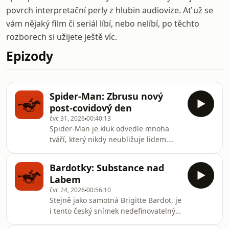
povrch interpretační perly z hlubin audiovize. Ať už se
vám nějaký film či seriál líbí, nebo nelíbí, po těchto
rozborech si užijete ještě víc.
Epizody
Spider-Man: Zbrusu nový
post-covidový den
čvc 31, 2026
00:40:13
Spider-Man je kluk odvedle mnoha
tváří, který nikdy neubližuje lidem.
Všichni ho mají rádi a je samostatně
nejúspěšnějším superhrdinou právě
Bardotky: Substance nad
proto, že je tak obyčejný. Nicméně
Labem
vlivem samoty se odlidšťuje a
čvc 24, 2026
00:56:10
popavoučuje, takže už není tak hodný.
Stejně jako samotná Brigitte Bardot, je
Tento film je o mutacích, ovládání
i tento český snímek nedefinovatelný.
mysli a znovunavázání přátelství.
Snad kromě toho, že jde o čistý
Skoro jako bychom to ale všechno už