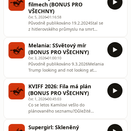
uvidíme ⁠⁠⁠⁠⁠1.8.
filmech (BONUS PRO
okomentoval Mámu jeden z diváků.
VŠECHNY)
Jiřímu Strachovi se tedy daří naplnit
čvc 5, 2026
01:16:58
poptávku. Ale jakou přesněa od koho?
Původně publikováno 19.2.2024Stal se
Je jeho zatím poslední snímek oslavou
z hitlerovského průmyslu na smrt
mateřského citu, rasismu nebo hnutí
audiovizuálníprůmysl na emoce? To
pro život? Důležitému a jindy
nejzásadnější z teorie holokaustových
okrajovému té
Melania: SSvětový mír
filmů se dozvíte prostřednictvím
(BONUS PRO VŠECHNY)
analýzy „antiutopického“ historického
čvc 3, 2026
01:00:10
dramatu Zóna zájmu (2023). Z jakých
Původně publikováno 9.3.2026Melania
důvodů je s námi nacismus dodnes,
Trump looking and not looking at
čím vším na nás útočí a mohou nás
things. Časosběrný dokument
před ním zachránit Oscary? Proč jsou
natáčený dvacet dní, má oficiální
v moderní civilizaci nebezpečná
KVIFF 2026: Fila má plán
délky 104 minut, ale subjektivně trvá
technická a ra
(BONUS PRO VŠECHNY)
déle než ony tři týdny. Tato forma
čvc 1, 2026
00:45:03
propagandy není otevřeně politická,
Co se letos Kamilovi vešlo do
ale čistě estetická, jako reklama na
plánovaného seznamu?Důležité
mýdlo, které smyje všechny
upozornění: Film Bardotky bude sice
pochybnosti o tom, jestli jdou USA
uveden v Karlových Varech, ale v
správným směrem. Najdeme tu vůbec
Supergirl: Skleněný
žádném případě není uváděn v rámci