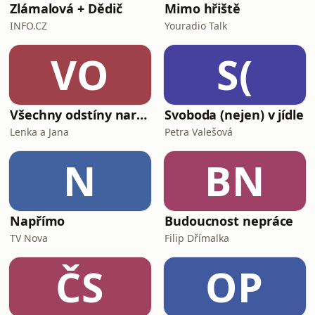
Zlámalová + Dědič
Mimo hřiště
INFO.CZ
Youradio Talk
VO
S(
Všechny odstíny narcismu
Svoboda (nejen) v jídle
Lenka a Jana
Petra Valešová
N
BN
Napřímo
Budoucnost nepráce
TV Nova
Filip Dřímalka
ČS
OP