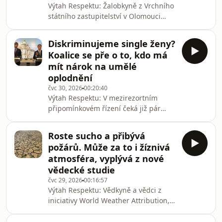
Výtah Respektu: Žalobkyně z Vrchního
ihned kritizovali španělského
státního zastupitelství v Olomouci
premiéra a liberální migrační politiku
obžalovala čtyři lidi kvůli tzv.
Španě
bitcoinové kauze. Je mezi nimi i
Diskriminujeme single ženy?
exministr spravedlnosti Pavel Blažek,
Koalice se pře o to, kdo má
dříve z ODS, kterému hrozí přes šest a
mít nárok na umělé
půl roku za mřížemi. Čeho se měl
oplodnění
dopustit? Kdo jsou další obžalovaní?
čvc 30, 2026
00:20:40
Jak v kauze postupuje současný
Výtah Respektu: V mezirezortním
ministr spravedlnosti Jeroným Tejc za
připomínkovém řízení čeká již pár
ANO? A proč v souvislosti s tímto
týdnů i návrh změny zákona, který by
případem rez
rozšířil možnost umělého oplodnění i
Roste sucho a přibývá
pro ženy bez partnera. Prosazuje to
požárů. Může za to i žíznivá
mimo jiné ministr zdravotnictví Adam
atmosféra, vyplývá z nové
Vojtěch z ANO. Jak ale nedávno
vědecké studie
upozornil server iRozhlas, ne všichni
čvc 29, 2026
00:16:57
koaliční partneři by pro to hlasovali.
Výtah Respektu: Vědkyně a vědci z
Vojtěch by se tak musel spolehnout i
iniciativy World Weather Attribution,
na hlasy z opozice. Jaké jsou
mezi kterými jsou i vědci z České
argumenty pr
zemědělské univerzity, nedávno