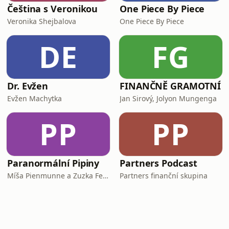
Čeština s Veronikou
One Piece By Piece
Veronika Shejbalova
One Piece By Piece
DE
FG
Dr. Evžen
FINANČNĚ GRAMOTNÍ
Evžen Machytka
Jan Sirový, Jolyon Mungenga
PP
PP
Paranormální Pipiny
Partners Podcast
Míša Pienmunne a Zuzka Fejfarová
Partners finanční skupina