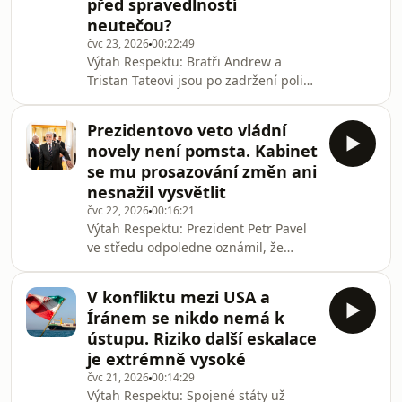
před spravedlností
Ta v reakci na ministrovu rezignaci
neutečou?
demonstrace ukončila, byly totiž
naplněny její hlavní požadavky. Podle
čvc 23, 2026
00:22:49
Výtah Respektu: Bratři Andrew a
organizátorů, kterými jsou mladí lidé,
Tristan Tateovi jsou po zadržení policií
tímto zvítězila demokra
v Miami ve vazbě, přičemž zkraje
příštího týdne je čeká soud. O vydání
Prezidentovo veto vládní
bratrů žádá Británie, a to kvůli
novely není pomsta. Kabinet
podezření ze znásilnění, obchodování
se mu prosazování změn ani
s lidmi i zveřejňování nevhodných
nesnažil vysvětlit
snímků dětí. Vyšetřování ale Tateovi
čvc 22, 2026
00:16:21
čelí vedle USA a Británie také v
Výtah Respektu: Prezident Petr Pavel
Rumunsku. Jakým novým obviněním
ve středu odpoledne oznámil, že
hvězdy manosféry čelí? Proč se jich
vetuje vládní novelu, která by
některé ženy,
umožnila rozvolnění rozpočtových
V konfliktu mezi USA a
pravidel. Je to vůbec poprvé, co hlava
Íránem se nikdo nemá k
státu k tomuto svému ústavnímu
ústupu. Riziko další eskalace
právu přistoupila. Co chce kabinet
je extrémně vysoké
novelou změnit? Co prezident novele
čvc 21, 2026
00:14:29
vytýká? Jde o pokračování konfliktu
Výtah Respektu: Spojené státy už
mezi hlavou státu a vládou? I o tom