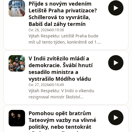
Přijde s novým vedením
zveřejnili výsledky nové studie, v níž
Letiště Praha privatizace?
se zabývali tím, do jaké míry aktuální
Schillerová to vyvrátila,
sucho v Evropě souvisí s klimatickou
Babiš dal záhy termín
změnou. Přestože srážky podle nich
čvc 28, 2026
00:19:38
výrazněji neubývají, stále vyšší teploty
Výtah Respektu: Letiště Praha bude
vedou k vyššímu výparu vody z krajiny,
mít už tento týden, konkrétně od 1.
a tím pádem dopady sucha prohlubu
srpna, nového předsedu
představenstva. Bude jím Radomír
V Indii zvítězilo mládí a
Lašák, který byl v minulosti u rozkladu
demokracie. Švábí hnutí
ČSA. Nejen kvůli jeho jménu vstoupily
sesadilo ministra a
odbory do stávkové pohotovosti,
vystrašilo Módího vládu
obávají se však i možné privatizace
čvc 27, 2026
00:16:49
letiště. Ministryně financí Alena
Výtah Respektu: V Indii o víkendu
Schillerová je sice uklidňovala, že tyto
rezignoval ministr školství
obavy nejsou namístě, přesto záhy
Dharmendra Pradhán. Podlehl tak víc
poté premiér Andre
než měsíc trvajícím masovým
Pomohou opět bratrům
protestům kvůli uniklým testům.
Tateovým vazby na vlivné
Demonstrace svolalo nově vzniklé
politiky, nebo tentokrát
recesistické hnutí Švábí lidová strana.