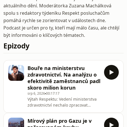
aktuálního dění. Moderátorka Zuzana Machálková
spolu s redaktory týdeníku Respekt posluchačům
pomáhá rychle se zorientovat v událostech dne.
Podcast je určen pro ty, kteří mají málo času, ale chtějí
být informováni o klíčových tématech.
Epizody
Bouře na ministerstvu
zdravotnictví. Na analýzu o
efektivitě zaměstnanců padl
skoro milion korun
srp 6, 2026
00:17:17
Výtah Respektu: Vedení ministerstva
zdravotnictví nechalo zpracovat
analýzu, kdy několik týdnů
monitorovali, co zaměstnanci dělají na
Mírový plán pro Gazu je v
pracovních počítačích. Ti kvůli