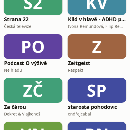
S2
KV
Strana 22
Klid v hlavě - ADHD podcast
Česká televize
Ivona Remundová, Filip Remunda
PO
Z
Podcast O výživě
Zeitgeist
Ne hladu
Respekt
ZČ
SP
Za čárou
starosta pohodovic
Dekret & Vlajkonoš
ondřejcabal