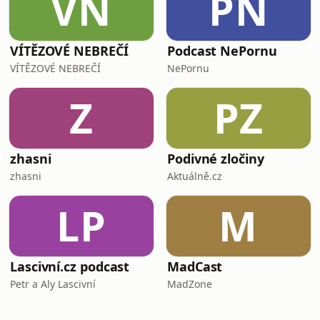
VN
PN
VÍTĚZOVÉ NEBREČÍ
Podcast NePornu
VÍTĚZOVÉ NEBREČÍ
NePornu
Z
PZ
zhasni
Podivné zločiny
zhasni
Aktuálně.cz
LP
M
Lascivní.cz podcast
MadCast
Petr a Aly Lascivní
MadZone