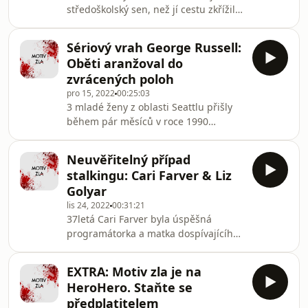
středoškolský sen, než jí cestu zkřížil
nové epizodě true crime podcastu
26letý učitel Samson Shelton. Co se
Motiv zla.
mezi nimi stalo? To se dozvíte v nové
Sériový vrah George Russell:
epizodě podcastu Motiv zla.
Oběti aranžoval do
zvrácených poloh
pro 15, 2022
00:25:03
3 mladé ženy z oblasti Seattlu přišly
během pár měsíců v roce 1990
brutálně o život. Samotné vraždy ale
pachateli nestačily. Oběti chtěl
Neuvěřitelný případ
posmrtně zesměšnit, a proto je
stalkingu: Cari Farver & Liz
přemisťoval a aranžoval do všelijakých
Golyar
děsivých výjevů. Tohle konání se stalo
lis 24, 2022
00:31:21
jeho osobitou signaturou, kterou
37letá Cari Farver byla úspěšná
později zkoumali odborníci. Co
programátorka a matka dospívajícího
George Russell svým obětem
syna. Jednoho dne ale narazila na
prováděl? A proč? To se dozvíte v nové
Davea Kroupu. Přeskočila mezi nimi
epizodě Motivu zla.
EXTRA: Motiv zla je na
jiskra a vypadalo to, že se z původně
HeroHero. Staňte se
nezávazného románku stane vztah.
předplatitelem
Jenže 13. listopadu 2012 Cari Farver