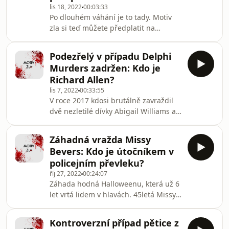
lis 18, 2022
00:03:33
beze stopy zmizela. Dave se toho dne
Po dlouhém váhání je to tady. Motiv
na několik let stal cílem stalkingu a
zla si teď můžete předplatit na
obtěžování, které nemá obdoby. Co se
HeroHero! Získáte tím hned několik
stalo Cari Farver? A co s tím má
podstatných výhod, tak zamiřte na
společného
Podezřelý v případu Delphi
https://herohero.co/motivzla a
Murders zadržen: Kdo je
přesvědčte se sami.
Richard Allen?
lis 7, 2022
00:33:55
V roce 2017 kdosi brutálně zavraždil
dvě nezletilé dívky Abigail Williams a
Liberty German, které se chvilku před
smrtí vyfotily na Snapchat a natočily i
Záhadná vražda Missy
svého vraha. Celý případ je zahalen
Bevers: Kdo je útočníkem v
mlčenlivostí a dlouho to vypadalo, že
policejním převleku?
zůstane nevyřešený. To se ale změnilo
říj 27, 2022
00:24:07
v říjnu 2022. Po dlouhých 5 a půl
Záhada hodná Halloweenu, která už 6
letech došlo k zatčení. Z vražd byl
let vrtá lidem v hlavách. 45letá Missy
oficiálně obviněn muž jménem
Bevers byla populární cvičitelkou
Richard Allen. Kdo to je? A co zatí
fitness, manželkou a oddanou matkou
Kontroverzní případ pětice z
tří dcer. V dubnu roku 2016 ji ale kdosi