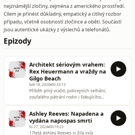
nejznámější zločiny, zejména z amerického prostředí.
Cílem je přinést důkladný, empatický a citlivý rozbor
případu, včetně osobností zločince a oběti. Součástí
jsou autentické ukázky z výslechů a telefonátů.
Epizody
Architekt sériovým vrahem:
Rex Heuermann a vraždy na
Gilgo Beach
kvě 18, 2026
00:33:13
Příběh plný vražd, policejních selhání,
zoufalého pátrání rodin i šokujícího
dopadení muže, který na první pohled
působil jako obyčejný architekt a otec
Ashley Reeves: Napadena a
od rodiny. Jak mohl Rex Heuermann
vydána napospas smrti
po tolik let unikat spravedlnosti,
lis 27, 2024
00:19:23
zatímco podél pláže Gilgo Beach
17letá Ashley Reeves si žila svůj
přibývaly další oběti? To se dozvíte v