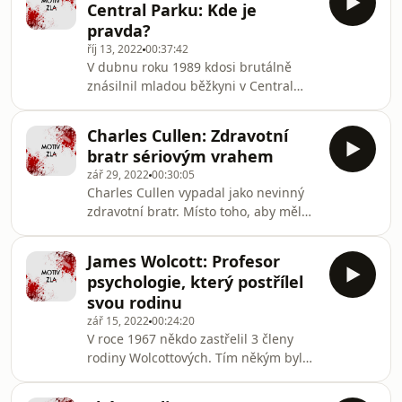
Central Parku: Kde je
brutálně zavraždil, zrovna když se
pravda?
chystala na lekci cvičení. Útočníka
říj 13, 2022
00:37:42
zamaskovaného v taktické výstroji sice
V dubnu roku 1989 kdosi brutálně
zachytily kamery, ale k jeho dopadení
znásilnil mladou běžkyni v Central
to nevedlo. Kdo je tajemným vrahem?
Parku. Viník se našel rychle, stopy
Mohla za smrtí Missy stát jiná
totiž vedly k pěti mladým chlapcům,
Charles Cullen: Zdravotní
kteří si vysloužili přezdívku "Central
bratr sériovým vrahem
Park Five". Kauza rozpoutala rasové
zář 29, 2022
00:30:05
nepokoje po celém New Yorku. Ale
Charles Cullen vypadal jako nevinný
udělali to opravdu chlapci, nebo to
zdravotní bratr. Místo toho, aby měl
byla práce někoho jiného? To se
na srdci blaho pacientů, je ale
dozvíte v Motivu zla.&nbsp;
zákeřně vraždil. A procházelo mu to
James Wolcott: Profesor
dlouhých 16 let. Za tu dobu mohl
psychologie, který postřílel
zavraždit až stovky lidí, což by z něj
svou rodinu
dělalo možná toho nejhoršího
zář 15, 2022
00:24:20
sériového vraha na světě. Jak je to
V roce 1967 někdo zastřelil 3 členy
možné? To se dozvíte v podcastu
rodiny Wolcottových. Tím někým byl
Motiv zla.
tehdy 15letý James Wolcott, syn a
jediný přeživší masakru. Dostal ale