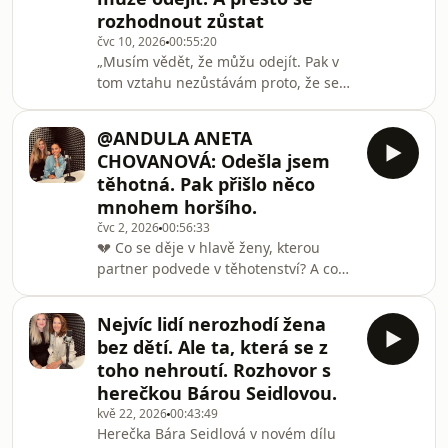
vlastní identitě, veřejném hodnocení i
rozhodnout zůstat
o tom, proč nikdy neměla pocit, že se
čvc 10, 2026
00:55:20
obětovala.V této části rozhovoru
„Musím vědět, že můžu odejít. Pak v
uslyšíte:• jak se žije vedle mimořádně
tom vztahu nezůstávám proto, že se
úspěšného partnera,• proč Michaela
bojím. Ale proto, že chci.“Jedna věta. A
nikdy n
úplně jiný pohled na partnerství, než
@ANDULA ANETA
na jaký jsme zvyklí.S Lilií
CHOVANOVÁ: Odešla jsem
Khoustidinovou jsme si ale nepovídaly
těhotná. Pak přišlo něco
jen o ekonomické nezávislosti žen.
mnohem horšího.
Otevřely jsme témata, která jsou často
čvc 2, 2026
00:56:33
nepříjemná právě proto, že se týkají
💔 Co se děje v hlavě ženy, kterou
téměř každého vztahu.Proč jsou ženy
partner podvede v těhotenství? A co
kolem čtyřicítky tak vyčerpané, přest
když nakonec zjistí, že to nejtěžší
nepřišlo po nevěře, ale až po porodu?
Nejvíc lidí nerozhodí žena
Hostem nové epizody podcastu Mezi
bez dětí. Ale ta, která se z
rolemi je Aneta Chovanová
toho nehroutí. Rozhovor s
(@ANDULA). Otevřeně mluví o nevěře
herečkou Bárou Seidlovou.
v těhotenství, odchodu od partnera,
kvě 22, 2026
00:43:49
manipulaci, osamělém mateřství i o
Herečka Bára Seidlová v novém dílu
tom, proč nikdy necítila klasický