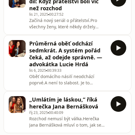
díl: Když přátelství bolí víc
tlak být „ta hodná“, která se omluví i
než rozchod
za vlastní bolest.Mluvíme o vztazích,
lis 21, 2025
00:27:52
které vypadaly správně, ale nikdy
Začíná nový seriál o přátelství.Pro
nebyly bezpečné.O tom, jak vypadá
všechny ženy, které někdy držely
ženský hněv, když se nesmí projevit.A
vztah, který už dávno nedržel
o chvílích, kdy se žena naučí být sam
je.Tenhle díl je o vztazích, ze kterých
Průměrná oběť odchází
odcházíme tiše.Bez scén, bez
sedmkrát. A systém pořád
rozchodového monologu, bez
čeká, až odejde správně. —
vysvětlení.O přátelstvích, která se
advokátka Lucie Hrdá
nerozpadnou výbuchem, ale
lis 6, 2025
00:39:33
vyčerpáním.O vztazích, kde jsme tak
Oběť domácího násilí neodchází
dlouho držely druhé nad vodou, až
poprvé.A není to slabost. Je to
jsme jednoho dne zjistily, že už
cyklus.Jak říká advokátka Lucie Hrdá:
nemáme energii držet samy
„Průměrná oběť odchází po sedmém
sebe.Mluvím o
„Umlátím je láskou,“ říká
pokusu.“V rozhovoru se bavíme o
herečka Jana Bernášková
tom:co dělá násilí s kompetencemi a
říj 23, 2025
00:40:09
identitou,proč manipulátor působí
Rozchod nemusí být válka.Herečka
klidně a „normálně“,proč oběť u
Jana Bernášková mluví o tom, jak se
soudu působí rozbitě,proč neexistuje
dá odejít bez zlosti – a zůstat rodinou,
„ideální oběť“.A také o dětech:„Ty