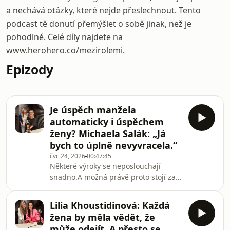
a nechává otázky, které nejde přeslechnout. Tento
podcast tě donutí přemýšlet o sobě jinak, než je
pohodlné. Celé díly najdete na
www.herohero.co/mezirolemi.
Epizody
Je úspěch manžela
automaticky i úspěchem
ženy? Michaela Salák: „Já
bych to úplně nevyvracela.“
čvc 24, 2026
00:47:45
Některé výroky se neposlouchají
snadno.A možná právě proto stojí za
to slyšet je celé.S Michaelou Salák
jsme si povídaly o partnerství vedle
Lilia Khoustidinová: Každá
jednoho z nejúspěšnějších českých
žena by měla vědět, že
hokejistů. O penězích, mateřství,
může odejít. A přesto se