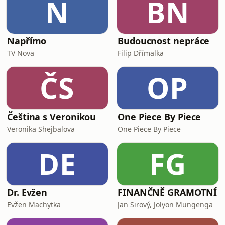
N
BN
Napřímo
Budoucnost nepráce
TV Nova
Filip Dřímalka
ČS
OP
Čeština s Veronikou
One Piece By Piece
Veronika Shejbalova
One Piece By Piece
DE
FG
Dr. Evžen
FINANČNĚ GRAMOTNÍ
Evžen Machytka
Jan Sirový, Jolyon Mungenga