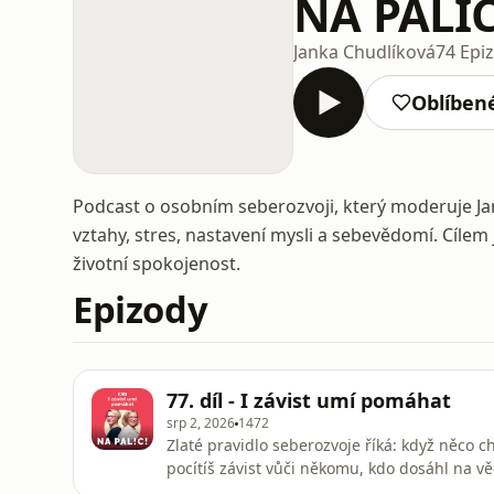
NA PALIC
Janka Chudlíková
74 Epi
Oblíben
Podcast o osobním seberozvoji, který moderuje Ja
vztahy, stres, nastavení mysli a sebevědomí. Cílem
životní spokojenost.
Epizody
77. díl - I závist umí pomáhat
srp 2, 2026
1472
Zlaté pravidlo seberozvoje říká: když něco ch
pocítíš závist vůči někomu, kdo dosáhl na vě
pokud ho dokážeš proměnit v motivaci, abys