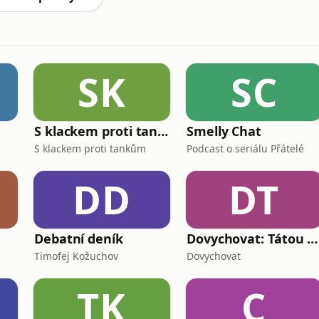
SK
SC
S klackem proti tankům
Smelly Chat
S klackem proti tankům
Podcast o seriálu Přátelé
DD
DT
Debatní deník
Dovychovat: Tátou na celý život
Timofej Kožuchov
Dovychovat
TK
C