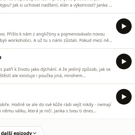
ypu? Jak si uchovat nadšení, elán a výkonnost? Janka s
je pro tebe nebezpečná touha po bezpečí. A naučí tě
inak, než jsi je dělal/a
vo. Přišlo k nám z angličtiny a pojmenovávalo novou
ibyli workoholici. A už tu s námi zůstali. Pokud mezi ně
 praktických tipů, které ti pomůžou se s tímhle
. A nakonec díky tomu stihnout i víc práce, než kolik
u
 patří k životu jako dýchání. A že jediný způsob, jak se
štěstí ale existuje i poučka jiná, mnohem
 tak těžké, jak by se mohlo zdát - stačí se naučit dávat
Ivou ti v dnešním dílu poradí, jak na
dobře. Hodně se ale do své kůže rádi vejít nikdy - nemají
 němu válku, která je ničí. Janka s Ivou ti dnes
avřít šťastné přátelství, i když úplně podle svých
rzi dílů (včetně praktických tipů &amp; triků) najdete
 další epizody