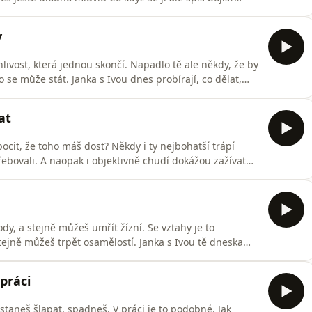
eněz, takže fotky z ní budeš raději tajit, aby nikdo
roto, že zrovna nemáš, s kým bys na ni jel/a? Janka s Iv
v
nlivost, která jednou skončí. Napadlo tě ale někdy, že by
to se může stát. Janka s Ivou dnes probírají, co dělat,
 tebe přestane být „pelíškem“. A nabídnou ti pár tipů,
ou verzi dílů (včetně praktických tipů &amp; triků
at
ocit, že toho máš dost? Někdy i ty nejbohatší trápí
řebovali. A naopak i objektivně chudí dokážou zažívat
dnešním díle dají několik typů, které ti pomůžou patřit k
Plnou verzi dílů (včetně praktických tipů &amp; triků) na
y, a stejně můžeš umřít žízní. Se vztahy je to
tejně můžeš trpět osamělostí. Janka s Ivou tě dneska
rospívá, a toxickou osamělostí. A dají ti pár tipů, jak si
____________________________Plnou verzi dílů (včetně
 práci
estaneš šlapat, spadneš. V práci je to podobné. Jak