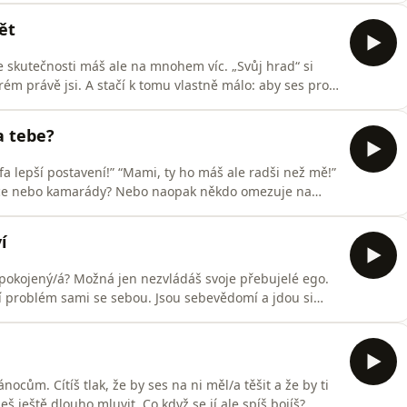
pů, jak docílit toho, aby se pro tebe i negativní emoce
ět
e skutečnosti máš ale na mnohem víc. „Svůj hrad“ si
ém právě jsi. A stačí k tomu vlastně málo: aby ses pro
pochopit, jak snadno můžeš změnit nejen sebe, ale i své
itom třeba čekat na zítra, začít můžeš hned.
na tebe?
éfa lepší postavení!” “Mami, ty ho máš ale radši než mě!”
zence nebo kamarády? Nebo naopak někdo omezuje na
em lásky, nebo už je to chorobné chování? Žárlivý člověk
ní kontrolu nad druhými lidmi, takové chování ti kazí
í
spokojený/á? Možná jen nezvládáš svoje přebujelé ego.
jí problém sami se sebou. Jsou sebevědomí a jdou si
S přílišnou zahleděností do sebe a prosazováním svých
chybí. Jak to řešit? Janka má k tomu vtipný příměr: je
nocům. Cítíš tlak, že by ses na ni měl/a těšit a že by ti
eš ještě dlouho mluvit. Co když se jí ale spíš bojíš?