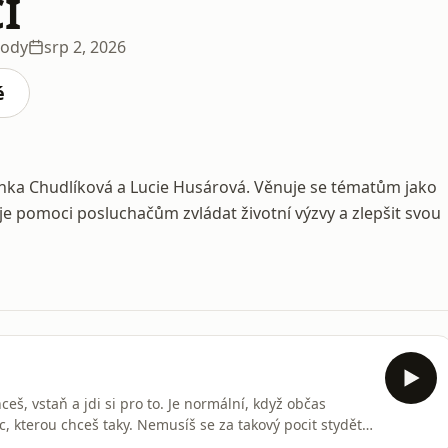
I
zody
srp 2, 2026
é
nka Chudlíková a Lucie Husárová. Věnuje se tématům jako
 je pomoci posluchačům zvládat životní výzvy a zlepšit svou
ceš, vstaň a jdi si pro to. Je normální, když občas
c, kterou chceš taky. Nemusíš se za takový pocit stydět,
 nezůstal/a pozadu. Pokud závisti nepodlehneš, ale