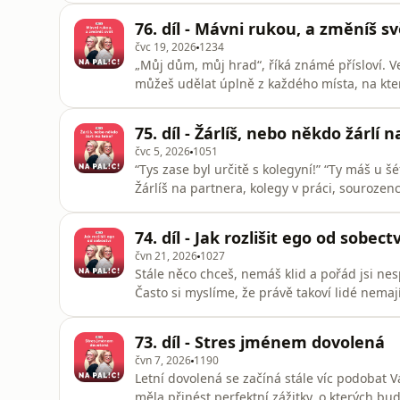
přerosteš ji. Janka s Ivou ti dnes dají pár ti
76. díl - Mávni rukou, a změníš sv
staly o
čvc 19, 2026
1234
„Můj dům, můj hrad“, říká známé přísloví. V
můžeš udělat úplně z každého místa, na kter
to rozhodl/a. Janka s Ivou ti dnes pomůžou 
okolí. Když o to budeš opravdu stát. Není př
75. díl - Žárlíš, nebo někdo žárlí 
__________________
čvc 5, 2026
1051
“Tys zase byl určitě s kolegyní!” “Ty máš u š
Žárlíš na partnera, kolegy v práci, souro
svobodě tebe? Je malá žárlivost ještě projev
je nezralý člověk. Nikdy nemůžeš mít absolut
74. díl - Jak rozlišit ego od sobectv
vztahy.
čvn 21, 2026
1027
Stále něco chceš, nemáš klid a pořád jsi ne
Často si myslíme, že právě takoví lidé nema
vlastní cestou. Ale opak může být pravdou. 
zájmů si kompenzují věci, které jim v životě 
73. díl - Stres jménem dovolená
potřeba ten
čvn 7, 2026
1190
Letní dovolená se začíná stále víc podobat Vá
měla přinést perfektní zážitky, o kterých bud