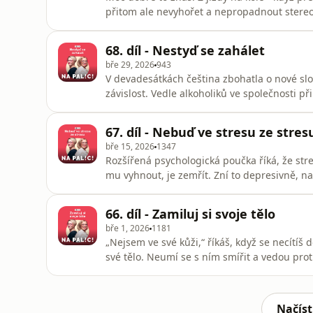
přitom ale nevyhořet a nepropadnout stereot
Ivou ti v dnešním díle vysvětlí, proč a čím 
přemýšlet o tom, jak můžeš zítra udělat věci j
68. díl - Nestyď se zahálet
včera._____________________________Plno
bře 29, 2026
943
V devadesátkách čeština zbohatla o nové slo
závislost. Vedle alkoholiků ve společnosti př
patříš, Janka s Ivou ti dnes nabídnou několik
destruktivním životním stylem šťastně rozejít
67. díl - Nebuď ve stresu ze stres
dokážeš dne
bře 15, 2026
1347
Rozšířená psychologická poučka říká, že stres
mu vyhnout, je zemřít. Zní to depresivně, na
optimističtější: Vyhnout se stresu není vůbec
přednost jedné myšlence před jinou. Janka s 
66. díl - Zamiluj si svoje tělo
to._________________________
bře 1, 2026
1181
„Nejsem ve své kůži,“ říkáš, když se necítíš 
své tělo. Neumí se s ním smířit a vedou proti
nabídnou recept, jak se svým tělem můžeš uz
představ._____________________________Plnou ve
každou n
Načíst