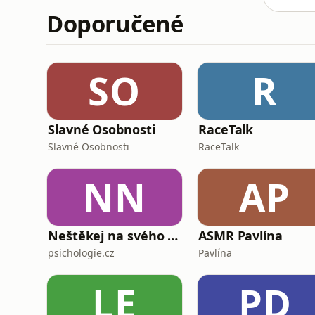
Doporučené
SO
R
Slavné Osobnosti
RaceTalk
Slavné Osobnosti
RaceTalk
NN
AP
Neštěkej na svého psa
ASMR Pavlína
psichologie.cz
Pavlína
LE
PD