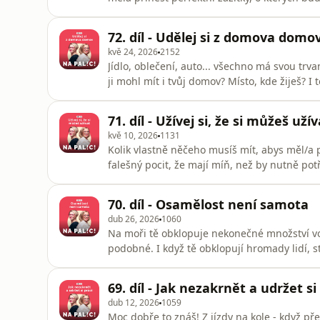
Třeba kvůli tomu, že na ní nebudeš mít dost p
neviděl, že jsi zůstal/a doma? Nebo prostě p
72. díl - Udělej si z domova domo
kvě 24, 2026
2152
Jídlo, oblečení, auto... všechno má svou trva
ji mohl mít i tvůj domov? Místo, kde žiješ? I 
když se doma přestaneš cítit dobře. Když pro
jak to změnit._____________________________Pln
71. díl - Užívej si, že si můžeš užív
kvě 10, 2026
1131
Kolik vlastně něčeho musíš mít, abys měl/a p
falešný pocit, že mají míň, než by nutně pot
autentické pocity hojnosti. Janka s Ivou ti v 
těm šťastnějším._____________________________
70. díl - Osamělost není samota
dub 26, 2026
1060
Na moři tě obklopuje nekonečné množství vod
podobné. I když tě obklopují hromady lidí, s
naučí poznávat rozdíl mezi samotou, která ti p
to první užívat a před tím druhým se chránit._
69. díl - Jak nezakrnět a udržet si
praktický
dub 12, 2026
1059
Moc dobře to znáš! Z jízdy na kole - když př