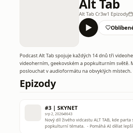
Alt Tab
Alt Tab Cr3w
1 Epizody
Oblíben
Podcast Alt Tab spojuje každých 14 dnů tři videoher
videoherním, geekovském a popkulturním světě. Mů
poslouchat v audioformátu na obvyklých místech.
Epizody
#3 | SKYNET
srp 2, 2026
8643
Nový díl živého vidcastu ALT TAB, kde parta 
popkulturní témata. - Pomáhá AI dělat lepš
- Je AI jen nový nástroj nebo se časem stane