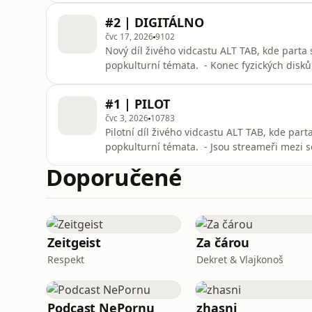
znamená, když hru pomáhá vytvořit AI?
#2 | DIGITÁLNO
čvc 17, 2026
9102
Nový díl živého vidcastu ALT TAB, kde parta 
popkulturní témata. - Konec fyzických disků
vlastnictví her? - Blood of the Dawnwalker a 
špatné nebo jsme jen zapomněli na Prince o
#1 | PILOT
konzolích? Budou konzole
čvc 3, 2026
10783
Pilotní díl živého vidcastu ALT TAB, kde part
popkulturní témata. - Jsou streameři mezi 
konkurenční bázi? - Na co se těšíme a co n
Doporučené
drahý koníček? Budou RAMky opět levné neb
nastává doba temna?
Zeitgeist
Za čárou
Respekt
Dekret & Vlajkonoš
Podcast NePornu
zhasni