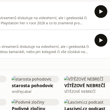
streamerů diskutuje na videoherní, ale i geekovská či
 Playstation her v roce 2028 a co to znamená pro
jeho časová tíseň. Je časová limitace ve hrách velké
f Persia? - Jsme na začátku konce gamingu na
a streamerů diskutuje na videoherní, ale i geekovská či
sebou kamarádi, nebo jen kolegové či vše zůstává na
ás nadchlo ze Summer Game Fest? - Hraní jako sakra
o se můžeme rozloučit s dostupností hardware a
starosta pohodovic
VÍTĚZOVÉ NEBREČÍ
ondřejcabal
VÍTĚZOVÉ NEBREČÍ
Podivné zločiny
Lascivní.cz podcast