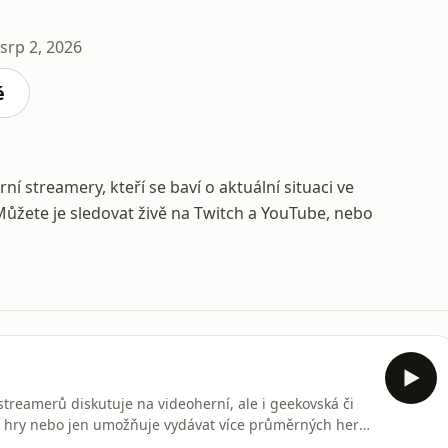
srp 2, 2026
é
ní streamery, kteří se baví o aktuální situaci ve
žete je sledovat živě na Twitch a YouTube, nebo
streamerů diskutuje na videoherní, ale i geekovská či
í hry nebo jen umožňuje vydávat více průměrných her?
 důvodem k propouštění více a více lidí? - Co vlastně