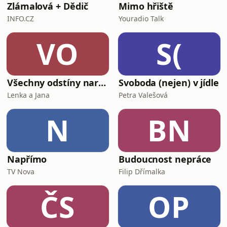
Zlámalová + Dědič
Mimo hřiště
INFO.CZ
Youradio Talk
VO
S(
Všechny odstíny narcismu
Svoboda (nejen) v jídle
Lenka a Jana
Petra Valešová
N
BN
Napřímo
Budoucnost nepráce
TV Nova
Filip Dřímalka
ČS
OP