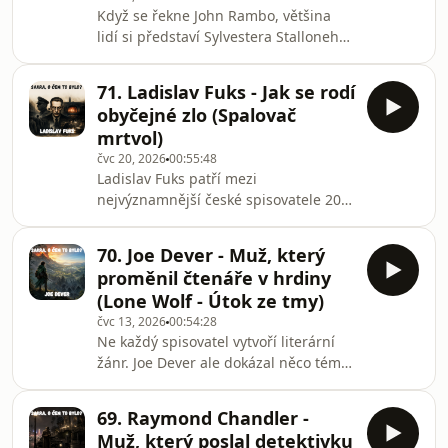
Když se řekne John Rambo, většina
dvacátého století.V této epizodě se
lidí si představí Sylvestera Stalloneho
podíváme na její život od dětství přes
s červenou čelenkou, obrovským
dramatickou emigraci až po nečekaný
kulometem a explozemi na každém
literární
71. Ladislav Fuks - Jak se rodí
kroku. Jenže původní knižní Rambo je
obyčejné zlo (Spalovač
úplně jiný. A stejně tak i jeho autor
mrtvol)
David Morrell.V této epizodě se
čvc 20, 2026
00:55:48
podíváme na život kanadského
Ladislav Fuks patří mezi
spisovatele, který výrazně ovlivnil
nejvýznamnější české spisovatele 20.
podobu moderního thrilleru,
století, přesto jeho knihy dodnes
představíme si jeho nejznámější knihy
dokážou zneklidnit víc než většina
a podrobně rozebereme rom
70. Joe Dever - Muž, který
moderních thrillerů. V této epizodě se
proměnil čtenáře v hrdiny
podíváme na jeho život, rozporuplnou
(Lone Wolf - Útok ze tmy)
osobnost i literární tvorbu, která se
čvc 13, 2026
00:54:28
soustředila na strach, manipulaci a
Ne každý spisovatel vytvoří literární
temná zákoutí lidské psychiky.Hlavní
žánr. Joe Dever ale dokázal něco téměř
část epizody je věnována románu
stejně působivého – přesvědčil
**Spalovač mrtvol**, jednomu z
miliony čtenářů, aby si vzali tužku,
vrcholů české liter
69. Raymond Chandler -
kostku a stali se součástí příběhu.
Muž, který poslal detektivku
Jeho série Lone Wolf neboli Osamělý