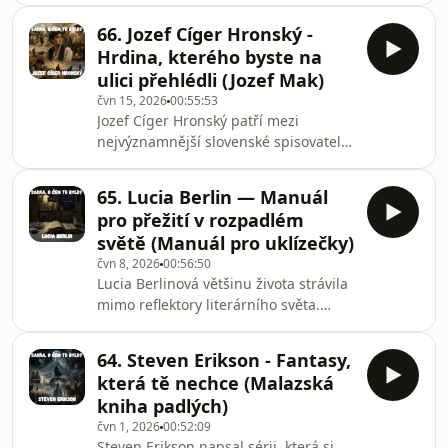
hranicemi běžného lidského
k nejvzdělanějším britským autorům
vědomí.Probere
66. Jozef Cíger Hronský -
20. století. Přesto si ho většina světa
Hrdina, kterého byste na
pamatuje hlavně kvůli jediné knize –
ulici přehlédli (Jozef Mak)
Mechanickému pomeranči.V dnešní
čvn 15, 2026
00:55:53
epizodě se podíváme na jeho
Jozef Cíger Hronský patří mezi
neobvyklý život, od dětství
nejvýznamnější slovenské spisovatele
poznamenaného tragédiemi přes
20. století, přesto dnes stojí trochu ve
koloniální Malajsii až po světovou
stínu známějších literárních jmen. V
literární slávu. Probereme jeho
65. Lucia Berlin — Manuál
tomto dílu se podíváme na jeho život
pro přežití v rozpadlém
od chudého dětství přes působení v
světě (Manuál pro uklízečky)
Matici slovenské až po exil v
čvn 8, 2026
00:56:50
Argentině, kde nakonec strávil
Lucia Berlinová většinu života strávila
poslední roky svého života.Hlavní
mimo reflektory literárního světa.
pozornost ale věnujeme jeho
Pracovala jako uklízečka, zdravotní
nejslavnějšímu románu Jozef Mak.
sestra nebo recepční, vychovávala
Příběhu člověka, který nen
64. Steven Erikson - Fantasy,
čtyři děti, bojovala s alkoholismem a
která tě nechce (Malazská
psala povídky, které dnes mnoho
kniha padlých)
kritiků označuje za jedny z nejlepších
čvn 1, 2026
00:52:09
v americké literatuře druhé poloviny
Steven Erikson napsal sérii, která si