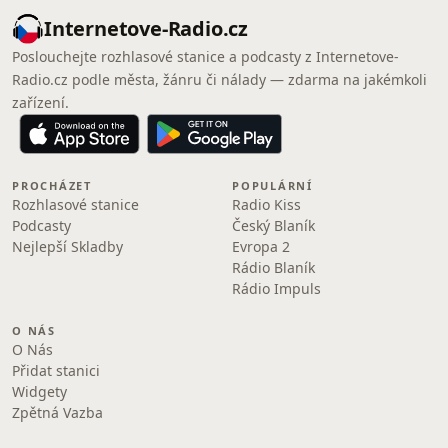
Internetove-Radio.cz
Poslouchejte rozhlasové stanice a podcasty z Internetove-
Radio.cz podle města, žánru či nálady — zdarma na jakémkoli
zařízení.
PROCHÁZET
POPULÁRNÍ
Rozhlasové stanice
Radio Kiss
Podcasty
Český Blaník
Nejlepší Skladby
Evropa 2
Rádio Blaník
Rádio Impuls
O NÁS
O Nás
Přidat stanici
Widgety
Zpětná Vazba