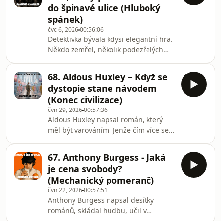
do špinavé ulice (Hluboký
vlk patří k nejslavnějším gamebookům
spánek)
všech dob a pro mnoho lidí
čvc 6, 2026
00:56:06
představovala první vstupní bránu do
Detektivka bývala kdysi elegantní hra.
světa fantasy.V jubilejním
Někdo zemřel, několik podezřelých
sedmdesátém dílu podcastu se
sedělo v salonku a geniální
podíváme na Deverův život,
vyšetřovatel všechno vyřešil během
68. Aldous Huxley – Když se
několika kapitol. Pak přišel Raymond
dystopie stane návodem
Chandler a rozhodl se, že skutečný
(Konec civilizace)
svět takhle nevypadá.V dnešním díle
čvn 29, 2026
00:57:36
se podíváme na život autora, který
Aldous Huxley napsal román, který
začal psát až po čtyřicítce poté, co
měl být varováním. Jenže čím více se
přišel o dobře placenou práci kvůli
svět mění, tím častěji máme pocit, že
alkoholu a vlastním špatným
si z něj lidstvo vzalo spíš inspiraci. V
rozhodnutím. Projdem
67. Anthony Burgess - Jaká
tomto díle se podíváme na život
je cena svobody?
britského spisovatele, filozofa a
(Mechanický pomeranč)
neúnavného kritika moderní civilizace,
čvn 22, 2026
00:57:51
který vyrůstal mezi vědci, téměř
Anthony Burgess napsal desítky
oslepl, stal se literární hvězdou a
románů, skládal hudbu, učil v
nakonec začal hledat odpovědi i za
Malajsii, ovládal několik jazyků a patřil