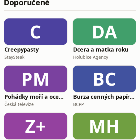
Doporučené
autora jedné knihy, která přežila
všechno – včetně jeho vlastního
odkazu.Projdeme jeho život od
nemocného dítěte přes úředníka až
C
DA
po muže, který strávil většinu kariéry
ve stínu slavnějš
Creepypasty
Dcera a matka roku
StaySteak
Holubice Agency
PM
BC
Pohádky moří a oceánů
Burza cenných papírů Praha
Česká televize
BCPP
Z+
MH