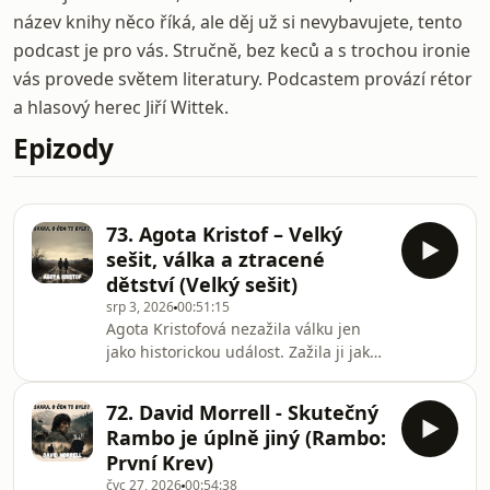
název knihy něco říká, ale děj už si nevybavujete, tento
podcast je pro vás. Stručně, bez keců a s trochou ironie
vás provede světem literatury. Podcastem provází rétor
a hlasový herec Jiří Wittek.
Epizody
73. Agota Kristof – Velký
sešit, válka a ztracené
dětství (Velký sešit)
srp 3, 2026
00:51:15
Agota Kristofová nezažila válku jen
jako historickou událost. Zažila ji jako
dítě. Později utekla z komunistického
Maďarska do Švýcarska, přišla o rodný
72. David Morrell - Skutečný
jazyk a začala psát francouzsky. Právě
Rambo je úplně jiný (Rambo:
díky tomu vznikla jedna z
První Krev)
nejvýznamnějších evropských
čvc 27, 2026
00:54:38
literárních tvorb druhé poloviny