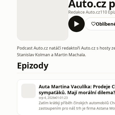
Auto.cz 
Redakce Auto.cz
110 Epi
Oblíben
Podcast Auto.cz natáčí redaktoři Auto.cz s hosty z
Stanislav Kolman a Martin Machala.
Epizody
Auta Martina Vaculíka: Prodeje C
sympaťáků. Mají morální dilema
srp 4, 2026
01:01:23
Zatím krátký příběh čínských automobilů Che
zastoupením pro náš trh je firma Astana Mo
Chery tam dosáhla ceněného prodejního úspě