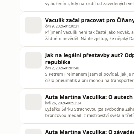
vyjádřeními, kdy narozdíl od zavedených vel
prostě říká, co si myslí. Tentokrát jsme se 
trhu s ropou i významu vládního zastropová
Vaculík začal pracovat pro Číňany
čvn 9, 2026
01:30:31
Příjmení Vaculík není tak časté jako Novák, 
žádném nevěděl. Náhle zjišťuji, že nějaký Da
potkat, začal můj jmenovec dělat pro čínsko
automobilové technice a blízké budoucnosti
Jak na legální přestavby aut? Od
zahalený mlhou
republika
čvn 2, 2026
01:01:48
S Petrem Freimanem jsem si povídal, jak je m
číslo pneumatik a oni mohou na transporter n
testech zaznamenali sérii výrazně upravený
devíti místy uvnitř, masivními nosiči, které 
Auta Martina Vaculíka: O autech
typ „ex
kvě 26, 2026
00:52:34
Lyžařku Šárku Strachovou (za svobodna Záhro
bronzovou medaili z mistrovství světa a tře
Říkáte si, o čem si tak mohla povídat s te
mám teorii, že kdo dobře lyžuje, většinou i 
Auta Martina Vaculíka: O závadá