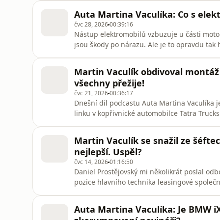
Čechů má určité představy o Kazachstánu max
Auta Martina Vaculíka: Co s ele
Kazachstánu ani nenatáčel. P
čvc 28, 2026
00:39:16
Nástup elektromobilů vzbuzuje u části motori
jsou škody po nárazu. Ale je to opravdu tak 
nehodě je u elektromobilu nutná výměna tr
hodnotu vozu. A že nabouraný elektromobil b
Martin Vaculík obdivoval montáž 
Pokud na jedné šká
všechny přežije!
čvc 21, 2026
00:36:17
Dnešní díl podcastu Auta Martina Vaculíka 
linku v kopřivnické automobilce Tatra Truck
nosnou rourou a výkyvnými polonápravami. 
nejmladší šéfkonstruktér v historii kopřivni
Martin Vaculík se snažil ze šéftec
techniku dál. Dobře však zná i
nejlepší. Uspěl?
čvc 14, 2026
01:16:50
Daniel Prostějovský mi několikrát poslal odbo
pozice hlavního technika leasingové společn
jsou spolehlivá a která uživatele spíše trápí.
motoristé dokážou hodiny hádat. Málokdy m
Auta Martina Vaculíka: Je BMW i
argumentační oporu