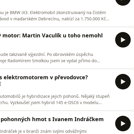
oku je BMW iX3. Elektromobil zkonstruovaný na čistém
í závod v maďarském Debrecínu, nabízí za 1.750.000 Kč
n 345 kW a na stovku zrychlí za 4,9 s. Veliká baterie se
vládne za 21 minut. Auto smí tahat dvoutunový vlek.
ý motor: Martin Vaculík u toho nemohl
 bude takzvaně výjezdní. Po obrovském úspěchu
ývoje Radomírem Smolkou jsem se vydal přímo do
ypadá výroba jediného stoprocentně českého motoru.
tra do své stavební firmy, budete v ní mít některý z
 s elektromotorem v převodovce?
í
tomobilů je hybridizace jejich pohonů. Nějaký stupeň
trhu. Vyzkoušel jsem hybrid 145 e-DSC6 v modelu
na údržbu si popovídal s technickým školitelem
 mnoho vozů. Značku Peugeot jsem poslední léta
ch pohonných hmot s Ivanem Indráčkem
 Indráček je v branži znám svými odvážnými