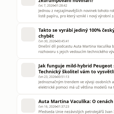
zkorumpovaní novináři?
čvc 7, 2026
01:28:42
Jednou z nejzajímavějších novinek tohoto r
listě papíru, pro který vznikl i nový výrobn
baterii o využitelné kapacitě 108,9 kWh, výko
nabíjí výkonem až 400 kW, z 10 na 80 % to z
Takto se vyrábí jediný 100% česk
Velmi tenk
chybět
čvn 30, 2026
00:45:41
Dnešní díl podcastu Auta Martina Vaculíka
rozhovoru s jejich vedoucím technického v
výrobního závodu, abych vám ukázal, jak v
Pokud si chcete koupit nákladní automobil Ta
Jak funguje mild-hybrid Peugeot
vodou chlazených motorů od zahraničn
Technický školitel vám to vysvětl
čvn 23, 2026
00:51:13
Jednoznačným trendem ve vývoji osobních au
elektrické pomoci má už většina modelů na 
Peugeot 408 a o jeho konstrukci a nárocích 
Daliborem Krejčíkem. Při své práci otestuji
Auta Martina Vaculíka: O cená
zanedbával, neboť jsem měl pocit, ž
čvn 16, 2026
01:37:23
Předseda Unie nezávislých petrolejářů Ivan