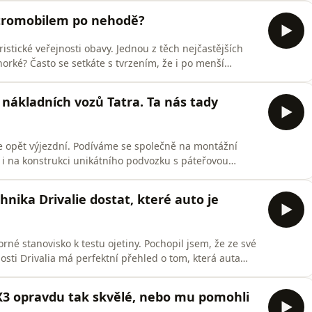
imálně z filmů o Boratovi, který se však v
ktromobilem po nehodě?
stické veřejnosti obavy. Jednou z těch nejčastějších
horké? Často se setkáte s tvrzením, že i po menší
akčního akumulátoru, jejíž cena přesáhne zbytkovou
ude tudíž bezcenný. Zjišťoval jsem, jaká je skutečnost.
nákladních vozů Tatra. Ta nás tady
je opět výjezdní. Podíváme se společně na montážní
s i na konstrukci unikátního podvozku s páteřovou
Průvodcem po montážní hale byl Jakub Pončík –
cké automobilky, jehož prací je posouvat legendární
hnika Drivalie dostat, které auto je
rné stanovisko k testu ojetiny. Pochopil jsem, že ze své
osti Drivalia má perfektní přehled o tom, která auta
 Která auta jsou spolehlivá a která co vydrží, o tom se
ají pro svá stanoviska nějakou hodnotnou
X3 opravdu tak skvělé, nebo mu pomohli