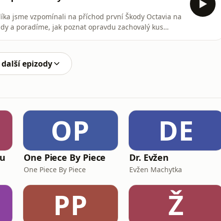
íka jsme vzpomínali na příchod první Škody Octavia na
dy a poradíme, jak poznat opravdu zachovalý kus
škodovka, která byla díky technice koncernu
ozy, přišla na trh v roce 1996. V minulém díle jsme
 další epizody
OP
DE
ou
One Piece By Piece
Dr. Evžen
One Piece By Piece
Evžen Machytka
PP
Ž