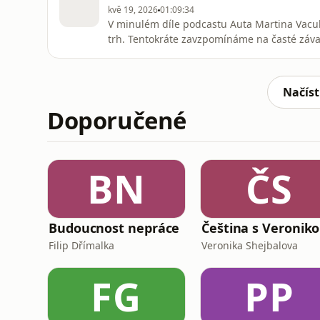
zákonitosti, jako ov
kvě 19, 2026
01:09:34
V minulém díle podcastu Auta Martina Vacul
trh. Tentokráte zavzpomínáme na časté záva
vhodný na veteránský chov. První novodobá 
Volkswagen plně souměřitelná se západními v
vzpomínali na obrovský zájem veře
Načíst
Doporučené
BN
ČS
Budoucnost nepráce
Čeština s Veronik
Filip Dřímalka
Veronika Shejbalova
FG
PP