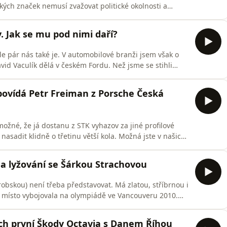
kých značek nemusí zvažovat politické okolnosti a
bavili o cenách pohonných hmot, situaci na globálním
ní cen motorových paliv.
. Jak se mu pod nimi daří?
ale pár nás také je. V automobilové branži jsem však o
vid Vaculík dělá v českém Fordu. Než jsme se stihli
u automobilku BYD. Vzešlo z toho zajímavé povídání o
. Nástup čínských automobilek na český trh mám stále
povídá Petr Freiman z Porsche Česká
ožné, že já dostanu z STK vyhazov za jiné profilové
asadit klidně o třetinu větší kola. Možná jste v našich
ch Volkswagenů s většími koly, zvýšenými podvozky, až
mají v technickém průkazu „vozidlo zvláštního určení“ a
 a lyžování se Šárkou Strachovou
bskou) není třeba představovat. Má zlatou, stříbrnou i
tí místo vybojovala na olympiádě ve Vancouveru 2010.
chnicky zaměřeným redaktorem Světa motorů? Osobně
dobře řídí. Že ovládání auta na limitu má ty samé
ch první Škody Octavia s Danem Říhou