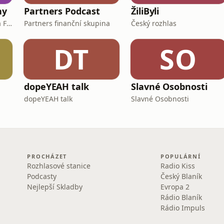
ny
Partners Podcast
ŽiliByli
Míša Pienmunne a Zuzka Fejfarová
Partners finanční skupina
Český rozhlas
DT
SO
dopeYEAH talk
Slavné Osobnosti
dopeYEAH talk
Slavné Osobnosti
PROCHÁZET
POPULÁRNÍ
Rozhlasové stanice
Radio Kiss
Podcasty
Český Blaník
Nejlepší Skladby
Evropa 2
Rádio Blaník
Rádio Impuls