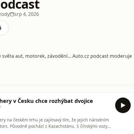
podcast
zody
srp 4, 2026
é
e světa aut, motorek, závodění... Auto.cz podcast moderuje
hery v Česku chce rozhýbat dvojice
?
ry na českém trhu je zajímavý tím, že jejich národním
tors. Původně pochází z Kazachstánu. S čínskými vozy
chu, a tak získala důvěru i pro náš region. Většina