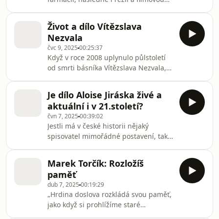
Magnezii literu v kategorii próza a
vědu. Po studiích krátce spolupracoval
získala také nominaci na státní cenu
s divadlem i s Českým rozhlasem, ale
za literaturu roku 2004. 2004. Knihou
Život a dílo Vítězslava
potom se naplno věnoval
roku se stal o šest let později také
Nezvala
medicínskému výzkumu a vývoji
román Zeptej se
čvc 9, 2025
00:25:37
buněčných biotechnologií. V 56 letech
Když v roce 2008 uplynulo půlstoletí
vydal svůj první román – a z něj se
od smrti básníka Vítězslava Nezvala,
stala senzace. Skvělé reakce přichází
Česká tisková kancelář ho v titulku
od běžných čtenářů i kritiků. A
připomínala slovy: gejzír imaginace,
všechno korunovaly hned dvě ceny
Je dílo Aloise Jiráska živé a
akrobat poetismu i opěvovatel
Magnesia Litera – ne
aktuální i v 21.století?
Stalina.
čvn 7, 2025
00:39:02
Jestli má v české historii nějaký
spisovatel mimořádné postavení, tak
je to Alois Jirásek. Byl celebritou za
první republiky, na jeho dílo se
Marek Torčík: Rozložíš
odkazovali ideologové komunistického
paměť
režimu a v čítankách a v povinné
dub 7, 2025
00:19:29
literatuře zůstává i po Listopadu 1989.
„Hrdina doslova rozkládá svou paměť,
jako když si prohlížíme staré
fotografie a hledáme drobné detaily,