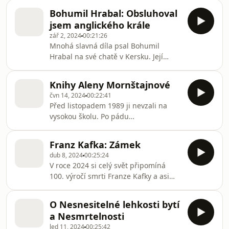
které mnohdy prozrazují víc než to, co
Bohumil Hrabal: Obsluhoval
je zjevné na první pohled. Vypráví o
jsem anglického krále
matce, otci a dědečkovi, o šikaně,
zář 2, 2024
00:21:26
alkoholismu nebo o vyrovnávání se s
Mnohá slavná díla psal Bohumil
odlišnou sexuální orientací. (Rozebírá
Hrabal na své chatě v Kersku. Její
na jednotlivé součástky nejen vlastní
zpřístupnění pro veřejnost, i kulaté
vzpomínky, ale i jakousi kolektivní
110. výročí narození, opět přitáhlo
paměť celé rodiny)“.
Knihy Aleny Mornštajnové
pozornost k jednomu
čvn 14, 2024
00:22:41
nejvýznamnějších a nejosobitějších
Před listopadem 1989 ji nevzali na
spisovatelů 20. století. V cyklu České
vysokou školu. Po pádu
knihy, které musíte znát, jsme už
komunistického režimu vystudovala
rozebírali Hrabalovu Příliš hlučnou
angličtinu a češtinu na Ostravské
samotu. Pozornost si však zasluhují i
Franz Kafka: Zámek
univerzitě a živila se jako
jeho další knihy. Vybrali jsme román z
dub 8, 2024
00:25:24
překladatelka a učitelka. Teprve ve
roku 1971 Obsluhova
V roce 2024 si celý svět připomíná
svých 50 letech vydala svůj první
100. výročí smrti Franze Kafky a asi
román a během několika
nikdo nepochybuje o tom, že jeho
následujících let se zařadila mezi
knihy jsou těmi, které bychom měli
nejúspěšnější české spisovatele
O Nesnesitelné lehkosti bytí
znát.
současnosti. Její knihy patří mezi
a Nesmrtelnosti
nejprodávanější i nejpůjčovanější
led 11, 2024
00:25:42