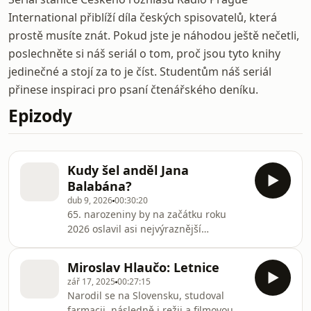
International přiblíží díla českých spisovatelů, která
prostě musíte znát. Pokud jste je náhodou ještě nečetli,
poslechněte si náš seriál o tom, proč jsou tyto knihy
jedinečné a stojí za to je číst. Studentům náš seriál
přinese inspiraci pro psaní čtenářského deníku.
Epizody
Kudy šel anděl Jana
Balabána?
dub 9, 2026
00:30:20
65. narozeniny by na začátku roku
2026 oslavil asi nejvýraznější
ostravský spisovatel posledních
desetiletí, Jan Balabán. Jeho povídková
Miroslav Hlaučo: Letnice
sbírka Možná, že odcházíme byla v
zář 17, 2025
00:27:15
roce 2004 knihou roku v anketě
Narodil se na Slovensku, studoval
Lidových novin, následně vyhrála
farmacii, následně i režii a filmovou