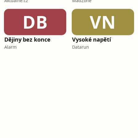
Aktuálně.cz
MadZone
DB
VN
Dějiny bez konce
Vysoké napětí
Alarm
Datarun