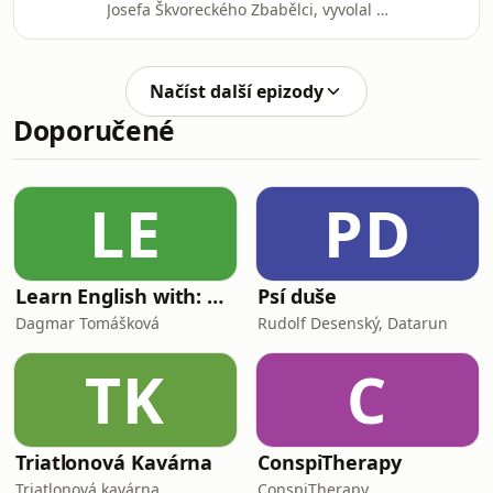
Josefa Škvoreckého Zbabělci, vyvolal v
tehdejším komunistickém
Československu skutečnou bouři.
Autor kvůli knize přišel o místo v
Načíst další epizody
redakci časopisu Světová literatura.
Doporučené
Recenzenti jeho román přirovnávali
k červivému ovoci nebo prašivému
kotěti a v tehdejším rozhlase ho
osobně kritizoval i tehdejší
LE
PD
československý prezident Antonín
Novotný. Kniha se totiž zásadně
Learn English with: My Life and Other Funny Stories
Psí duše
Dagmar Tomášková
Rudolf Desenský, Datarun
TK
C
Triatlonová Kavárna
ConspiTherapy
Triatlonová kavárna
ConspiTherapy