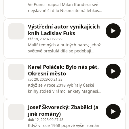
tituly v Česku a
Ve Francii napsal Milan Kundera své
nejslavnější dílo Nesnesitelná lehkost
bytí a také svůj poslední česky psaný
román Nesmrtelnost. A právě těmto
Výstřední autor vynikajících
dvěma románům se budeme věnovat
knih Ladislav Fuks
v dalším díle podcastu Radio Prague
zář 19, 2023
00:29:29
International o českých knihách, které
Malíř temných a hutných barev, jehož
musíte znát.
světově proslulá díla se podobají
procházce na hranici reality a snu,
sám o sobě byl velmi tajemný, až
Karel Poláček: Bylo nás pět,
úzkostlivý člověk. V jeho díle i životě
Okresní město
jsou ale v některých ohledech patrné
čvc 20, 2023
00:21:33
zářivé záblesky vášně. Tak takto o
Když se v roce 2018 vybíraly České
spisovateli Ladislavu Fuksovi u
knihy století v rámci ankety Magnesia
příležitosti jeho nedožitých
Litera u příležitosti 100. výročí vzniku
osmdesátin psala na začátku tohoto
Československa, vybrala odborná
tisíciletí ČTK. Na konci září roku 2023
Josef Škvorecký: Zbabělci (a
veřejnost do trojice nejlepších i román
si připomín
jiné romány)
Karla Poláčka Bylo nás pět.
dub 12, 2023
00:27:48
Když v roce 1958 poprvé vyšel román