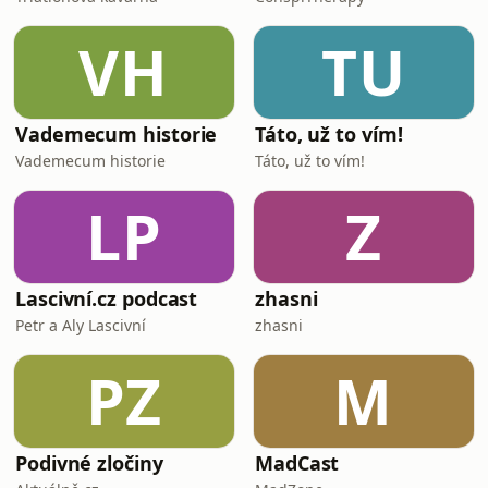
VH
TU
Vademecum historie
Táto, už to vím!
Vademecum historie
Táto, už to vím!
LP
Z
Lascivní.cz podcast
zhasni
Petr a Aly Lascivní
zhasni
PZ
M
Podivné zločiny
MadCast