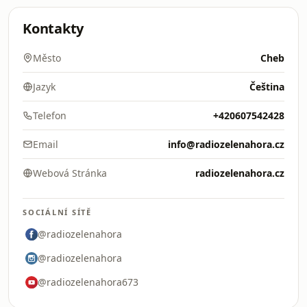
Kontakty
Město
Cheb
Jazyk
Čeština
Telefon
+420607542428
Email
info@radiozelenahora.cz
Webová Stránka
radiozelenahora.cz
SOCIÁLNÍ SÍTĚ
@radiozelenahora
@radiozelenahora
@radiozelenahora673