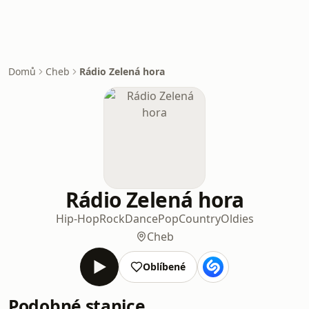
Domů
Cheb
Rádio Zelená hora
Rádio Zelená hora
Hip-Hop
Rock
Dance
Pop
Country
Oldies
Cheb
Oblíbené
Podobné stanice