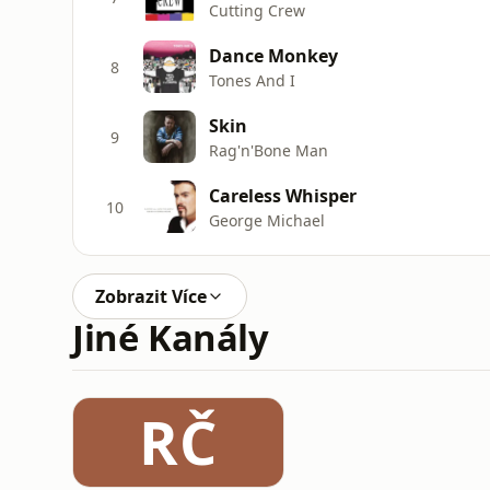
Cutting Crew
Dance Monkey
8
Tones And I
Skin
9
Rag'n'Bone Man
Careless Whisper
10
George Michael
Zobrazit Více
Jiné Kanály
RČ