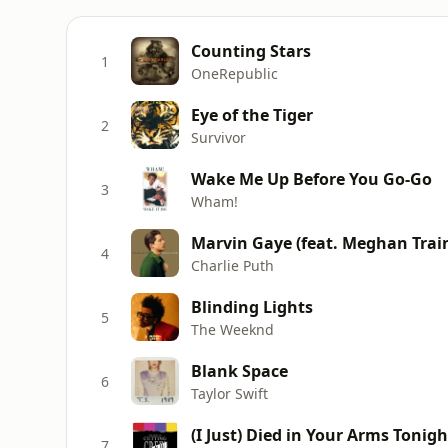
Counting Stars
1
OneRepublic
Eye of the Tiger
2
Survivor
Wake Me Up Before You Go-Go
3
Wham!
Marvin Gaye (feat. Meghan Trai
4
Charlie Puth
Blinding Lights
5
The Weeknd
Blank Space
6
Taylor Swift
(I Just) Died in Your Arms Tonigh
7