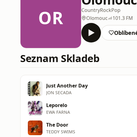
OR
Country
Rock
Pop
Olomouc
101.3 FM
Oblíben
Seznam Skladeb
Just Another Day
JON SECADA
Leporelo
EWA FARNA
The Door
TEDDY SWIMS