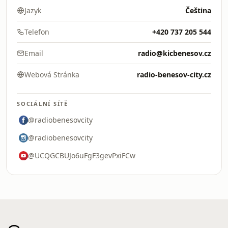
Jazyk
Čeština
Telefon
+420 737 205 544
Email
radio@kicbenesov.cz
Webová Stránka
radio-benesov-city.cz
SOCIÁLNÍ SÍTĚ
@radiobenesovcity
@radiobenesovcity
@UCQGCBUJo6uFgF3gevPxiFCw