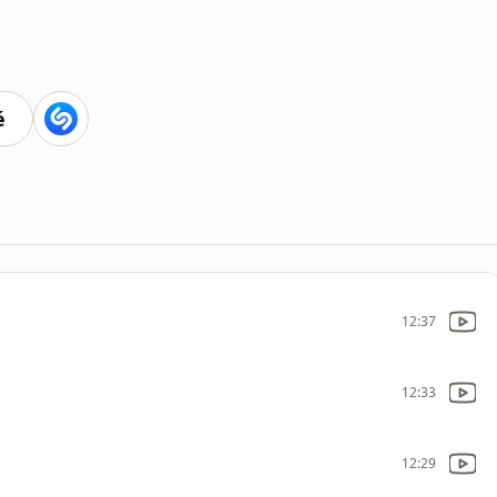
é
12:37
12:33
12:29