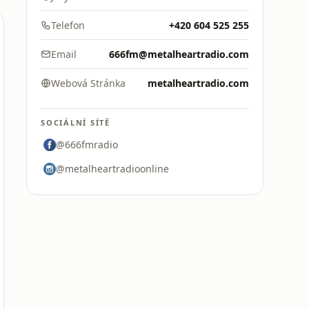
Telefon
+420 604 525 255
Email
666fm@metalheartradio.com
Webová Stránka
metalheartradio.com
SOCIÁLNÍ SÍTĚ
@666fmradio
@metalheartradioonline