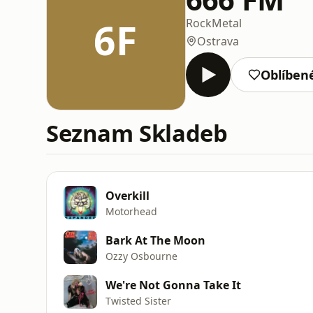
6F
Rock
Metal
Ostrava
Oblíben
Seznam Skladeb
Overkill
Motorhead
Bark At The Moon
Ozzy Osbourne
We're Not Gonna Take It
Twisted Sister