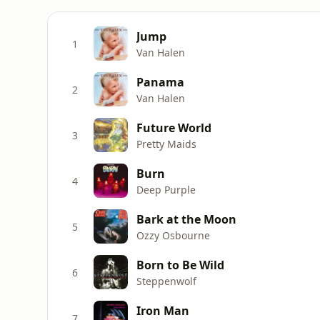
Jump
1
Van Halen
Panama
2
Van Halen
Future World
3
Pretty Maids
Burn
4
Deep Purple
Bark at the Moon
5
Ozzy Osbourne
Born to Be Wild
6
Steppenwolf
Iron Man
7