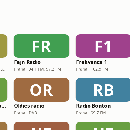
FR
F1
Fajn Radio
Frekvence 1
České Budějovice · 97.3 - 99.7 FM
Praha · 94.1 FM, 97.2 FM
Praha · 102.5 FM
OR
RB
Rock rádio – Hard and Heavy
Oldies radio
Rádio Bonton
Praha · DAB+
Praha · 99.7 FM