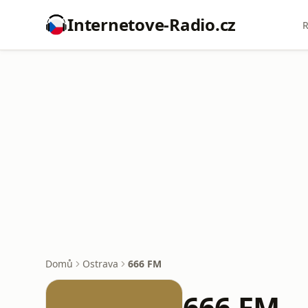
Internetove-Radio.cz
R
Domů
Ostrava
666 FM
666 FM