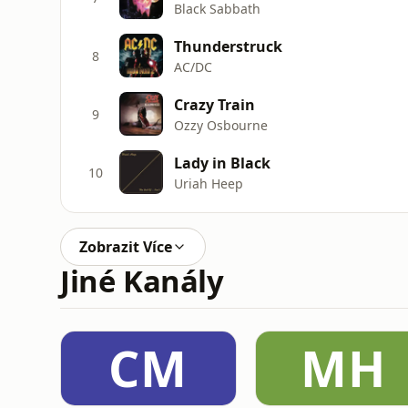
Black Sabbath
Thunderstruck
8
AC/DC
Crazy Train
9
Ozzy Osbourne
Lady in Black
10
Uriah Heep
Zobrazit Více
Jiné Kanály
CM
MH