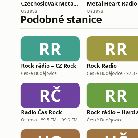
Czechoslovak Metal Channel
Metal Heart Radio
Ostrava
Ostrava
Podobné stanice
RR
RR
Rock rádio – CZ Rock
Rock Radio
České Budějovice
RČ
RR
Radio Čas Rock
Ostrava · 89.5 FM | 99.9 FM
České Budějovice