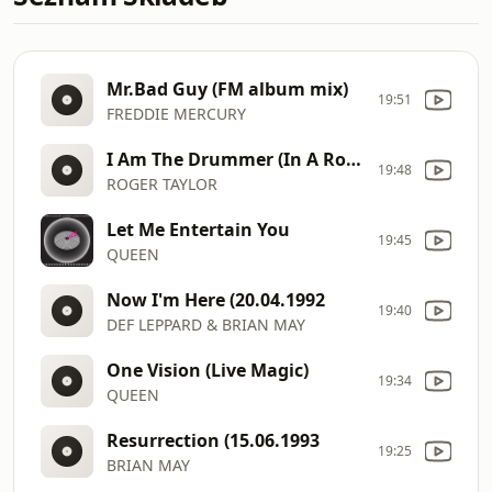
Mr.Bad Guy (FM album mix)
19:51
FREDDIE MERCURY
I Am The Drummer (In A Rock N' Roll Band)
19:48
ROGER TAYLOR
Let Me Entertain You
19:45
QUEEN
Now I'm Here (20.04.1992
19:40
DEF LEPPARD & BRIAN MAY
One Vision (Live Magic)
19:34
QUEEN
Resurrection (15.06.1993
19:25
BRIAN MAY