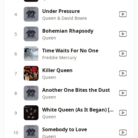
Under Pressure
4
Queen & David Bowie
Bohemian Rhapsody
5
Queen
Time Waits For No One
6
Freddie Mercury
Killer Queen
7
Queen
Another One Bites the Dust
8
Queen
White Queen (As It Began) [2026 Mix]
9
Queen
Somebody to Love
10
Queen