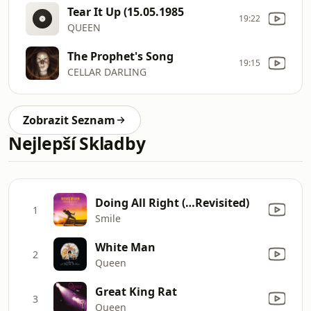
Tear It Up (15.05.1985
19:22
QUEEN
The Prophet's Song
19:15
CELLAR DARLING
Zobrazit Seznam
Nejlepší Skladby
Doing All Right (…Revisited)
1
Smile
White Man
2
Queen
Great King Rat
3
Queen