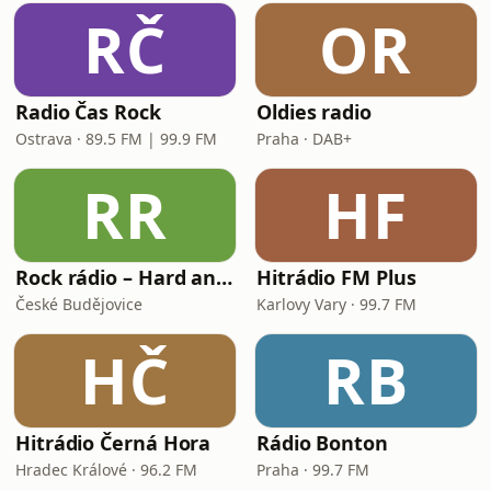
RČ
OR
Radio Čas Rock
Oldies radio
Ostrava · 89.5 FM | 99.9 FM
Praha · DAB+
RR
HF
Rock rádio – Hard and Heavy
Hitrádio FM Plus
České Budějovice
Karlovy Vary · 99.7 FM
HČ
RB
Hitrádio Černá Hora
Rádio Bonton
Hradec Králové · 96.2 FM
Praha · 99.7 FM