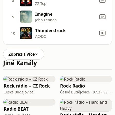
8
ZZ Top
Imagine
9
John Lennon
Thunderstruck
10
AC/DC
Zobrazit Více
Jiné Kanály
Rock rádio – CZ Rock
Rock Radio
České Budějovice
České Budějovice · 97.3 - 99.7 FM
Radio BEAT