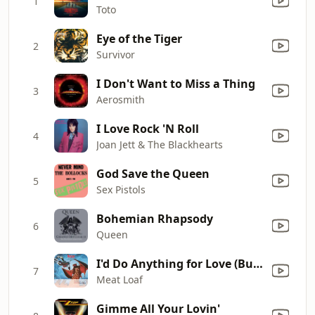
1
Toto
Eye of the Tiger
2
Survivor
I Don't Want to Miss a Thing
3
Aerosmith
I Love Rock 'N Roll
4
Joan Jett & The Blackhearts
God Save the Queen
5
Sex Pistols
Bohemian Rhapsody
6
Queen
I'd Do Anything for Love (But I Won't Do That) [Single Edit]
7
Meat Loaf
Gimme All Your Lovin'