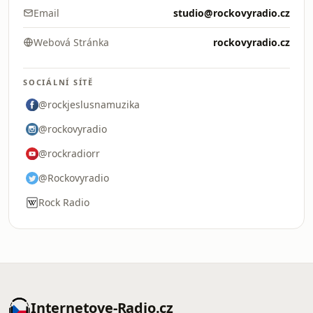
Email
studio@rockovyradio.cz
Webová Stránka
rockovyradio.cz
SOCIÁLNÍ SÍTĚ
@rockjeslusnamuzika
@rockovyradio
@rockradiorr
@Rockovyradio
Rock Radio
Internetove-Radio.cz