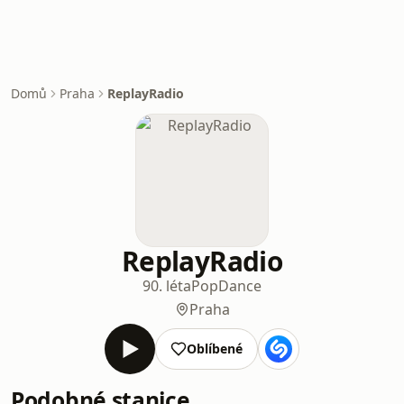
Domů
Praha
ReplayRadio
ReplayRadio
90. léta
Pop
Dance
Praha
Oblíbené
Podobné stanice