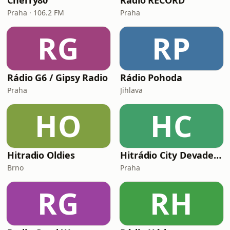
Cherry80
Radio RECORD
Praha · 106.2 FM
Praha
RG
RP
Rádio G6 / Gipsy Radio
Rádio Pohoda
Praha
Jihlava
HO
HC
Hitradio Oldies
Hitrádio City Devadesátka
Brno
Praha
RG
RH