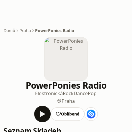
Domů
Praha
PowerPonies Radio
PowerPonies Radio
Elektronická
Rock
Dance
Pop
Praha
Oblíbené
Seznam Skladeb