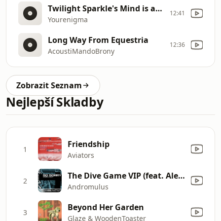
Twilight Sparkle's Mind is a Curious Place
12:41
Yourenigma
Long Way From Equestria
12:36
AcoustiMandoBrony
Zobrazit Seznam
Nejlepší Skladby
Friendship
1
Aviators
The Dive Game VIP (feat. Alex S)
2
Andromulus
Beyond Her Garden
3
Glaze & WoodenToaster