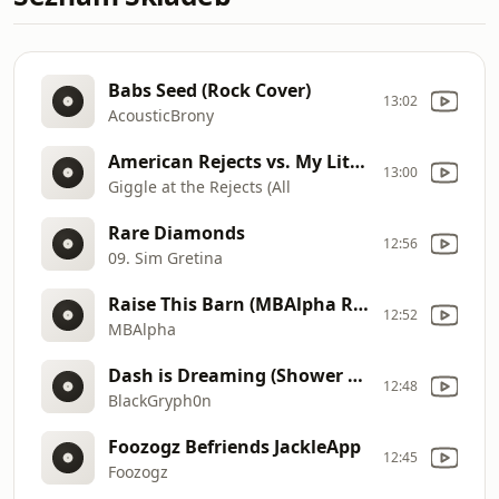
Babs Seed (Rock Cover)
13:02
AcousticBrony
American Rejects vs. My Little Pony)
13:00
Giggle at the Rejects (All
Rare Diamonds
12:56
09. Sim Gretina
Raise This Barn (MBAlpha Remix)
12:52
MBAlpha
Dash is Dreaming (Shower of Diamonds)
12:48
BlackGryph0n
Foozogz Befriends JackleApp
12:45
Foozogz