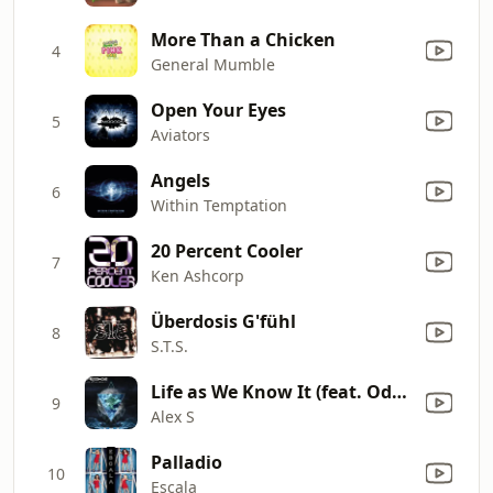
More Than a Chicken
4
General Mumble
Open Your Eyes
5
Aviators
Angels
6
Within Temptation
20 Percent Cooler
7
Ken Ashcorp
Überdosis G'fühl
8
S.T.S.
Life as We Know It (feat. Odyssey)
9
Alex S
Palladio
10
Escala