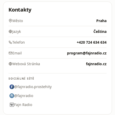
Kontakty
Město
Praha
Jazyk
Čeština
Telefon
+420 724 634 634
Email
program@fajnradio.cz
Webová Stránka
fajnradio.cz
SOCIÁLNÍ SÍTĚ
@fajnradio.prostehity
@fajnradio
Fajn Radio