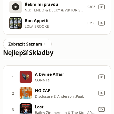
Řekni mi pravdu
03:36
NIK TENDO & DECKY & VIKTOR SHEEN
Bon Appetit
03:33
LOLA BROOKE
Zobrazit Seznam
Nejlepší Skladby
A Divine Affair
1
CONN1e
NO CAP
2
Disclosure & Anderson .Paak
Lost
3
Bailey Zimmerman & The Kid LAROI