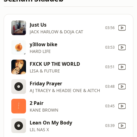
Just Us
03:56
JACK HARLOW & DOJA CAT
y3llow bike
03:53
HARD LIFE
FXCK UP THE WORLD
03:51
LISA & FUTURE
Friday Prayer
03:48
AJ TRACEY & HEADIE ONE & AITCH
2 Pair
03:45
KANE BROWN
Lean On My Body
03:39
LIL NAS X