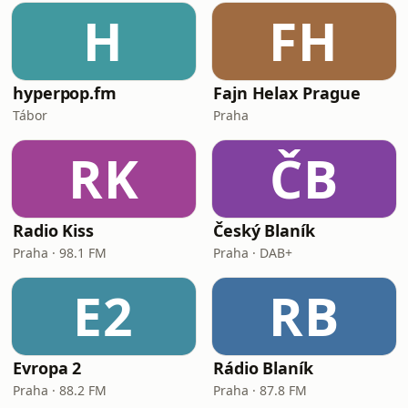
H
FH
hyperpop.fm
Fajn Helax Prague
Tábor
Praha
RK
ČB
Radio Kiss
Český Blaník
Praha · 98.1 FM
Praha · DAB+
E2
RB
Evropa 2
Rádio Blaník
Praha · 88.2 FM
Praha · 87.8 FM