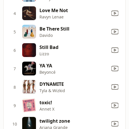
Love Me Not
4
Ravyn Lenae
Be There Still
5
Davido
Still Bad
6
Lizzo
YA YA
7
Beyoncé
DYNAMITE
8
Tyla & Wizkid
toxic!
9
Annet X
twilight zone
10
Ariana Grande