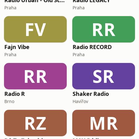
Radio Urban - Old School Hip-Hop Radio
Radio LEGACY
Praha
Praha
FV
RR
Fajn Vibe
Radio RECORD
Praha
Praha
RR
SR
Radio R
Shaker Radio
Brno
Havířov
RZ
MR