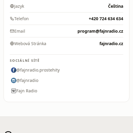
Jazyk
Čeština
Telefon
+420 724 634 634
Email
program@fajnradio.cz
Webová Stránka
fajnradio.cz
SOCIÁLNÍ SÍTĚ
@fajnradio.prostehity
@fajnradio
Fajn Radio