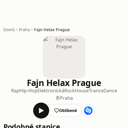
Domů
Praha
Fajn Helax Prague
Fajn Helax Prague
Rap
Hip-Hop
Elektronická
Rock
House
Trance
Dance
Praha
Oblíbené
Podobné stanice