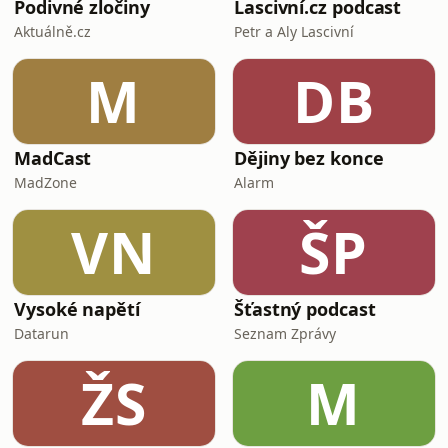
Podivné zločiny
Lascivní.cz podcast
Aktuálně.cz
Petr a Aly Lascivní
M
DB
MadCast
Dějiny bez konce
MadZone
Alarm
VN
ŠP
Vysoké napětí
Šťastný podcast
Datarun
Seznam Zprávy
ŽS
M