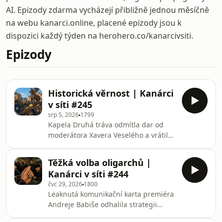
AI. Epizody zdarma vycházejí přibližně jednou měsíčně
na webu kanarci.online, placené epizody jsou k
dispozici každý týden na herohero.co/kanarcivsiti.
Epizody
Historická věrnost | Kanárci
v síti #245
srp 5, 2026
1799
Kapela Druhá tráva odmítla dar od
moderátora Xavera Veselého a vrátila
mu tři tisíce korun, které přispěl do
sbírky na nové album. Ministr
Těžká volba oligarchů |
zdravotnictví Adam Vojtěch prosadil
Kanárci v síti #244
bez čekání na stanovisko vlastní etické
čvc 29, 2026
1800
komise novelu umožňující umělé
Leaknutá komunikační karta premiéra
oplodnění ženám bez partnera,
Andreje Babiše odhalila strategii
zatímco premiér Andrej Babiš vlastní
současné vlády vůči prezidentu Petru
síť klinik asistované reprodukce