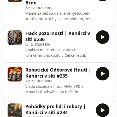
Brno
Politické selhání opoziční KDU-ČSL
čvn 12, 2026
7385
vedlo ke zvolení Stanislava Berkovce,
Máme za sebou další živé vystoupení,
šiřitele ruských narativů, do volební
které tentokrát bylo speciální tím, že
komise Rady České televize, zatímco
jsme v něm mohli přivítat herečku,
hnutí SPD čelí třímilionové pokutě za
političku a diplomatku paní Magdu
rasistickou kamp
Hack pozornosti | Kanárci v
Vášáryovou a také aktivistu Matěje
síti #236
Hollana, který je také mimo jiné
čvn 2, 2026
1800
ředitelem asociace poskytovatelů
Analýza ministerstva vnitra k
adiktologických služeb.Během večera
loňskému blackoutu v České republice
zazněla celá řada myšlenek, ke kterým
odhalila, že největšími šiřiteli
se určitě vrátíme v dalších dílech.Celé
dezinformací a politických manipulací
epizody na
Robotické Odborové Hnutí |
o energetické krizi byli současní
https://www.herohero.co/kanar
Kanárci v síti #235
vládní partneři z řad ANO, SPD a
kvě 25, 2026
1800
Motoristů, načež Babišova
Vláda složená z hnutí ANO, SPD a
administrativa projednávání zprávy
Motoristů schválila na nočním
zcela zastavila. Evropská komise
zasedání bez připomínkového řízení
zablokovala holdingové dotace
reorganizaci státní správy, která
Agrofertu kvůli premiérovu střetu
Pohádky pro lidi i roboty |
přesouvá protidrogovou politiku pod
zájmů. Vláda zároveň připravuje strat
Kanárci v síti #234
Ministerstvo zdravotnictví, nahrazuje